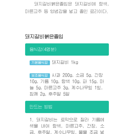
돼지갈비붉은졸임은 돼지갈비에 탕색,
마른고추 등 양념감을 넣고 졸인 료리이다.
돼지갈비붉은졸임
음식감(4명분)
돼지갈비 1kg
기본음식감
사과 200g, 소금 5g, 간장
보조음식감
10g, 기름 10g, 탕색 10g, 파 15g, 마
늘 5g, 마른고추 3g, 계수나무잎 1잎,
참깨 2g, 후추알 5알
만드는 방법
1. 돼지갈비는 토막으로 잘라 기름에
색을 내여 탕색, 마른고추, 간장, 소
금, 후추알, 계수나무잎, 물을 조금 넣