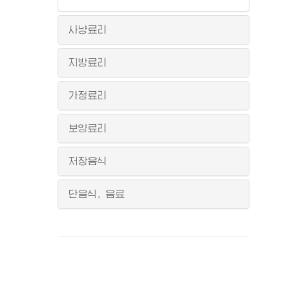
사냥료리
지방료리
가정료리
보양료리
저장음식
단음식, 음료