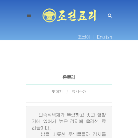
조선어 |
English
온료리
첫페지
료리소개
민족적색채가 뚜렷하고 맛과 영양
가에 있어서 높은 경지에 올라선 료
리들이다.
밥을 비롯한 주식물들과 김치를