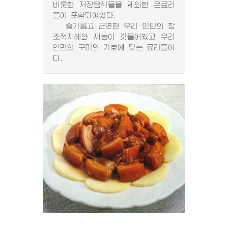
비롯한 저장음식들을 제외한 온료리
들이 포함되여있다.
슬기롭고 근면한 우리 인민의 창
조적지혜와 재능이 깃들어있고 우리
인민의 구미와 기호에 맞는 료리들이
다.