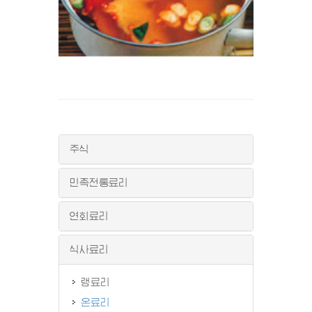
주식
민족전통료리
연회료리
식사료리
랭료리
온료리