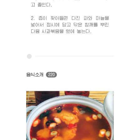
고 졸인다.
2. 즙이 잦아들면 다진 파와 마늘을
넣어서 접시에 담고 닦은 참깨를 뿌린
다음 사과볶음을 옆에 놓는다.
음식소개
220