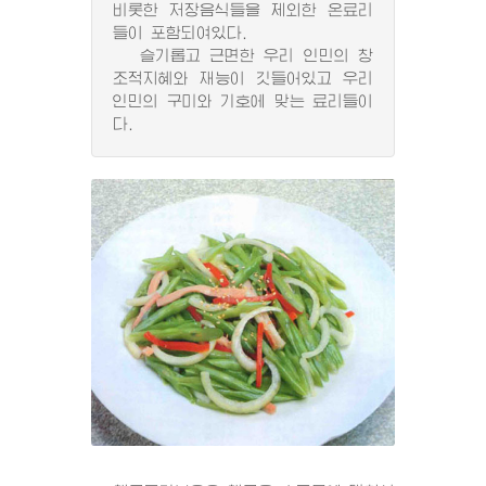
비롯한 저장음식들을 제외한 온료리
들이 포함되여있다.
슬기롭고 근면한 우리 인민의 창
조적지혜와 재능이 깃들어있고 우리
인민의 구미와 기호에 맞는 료리들이
다.