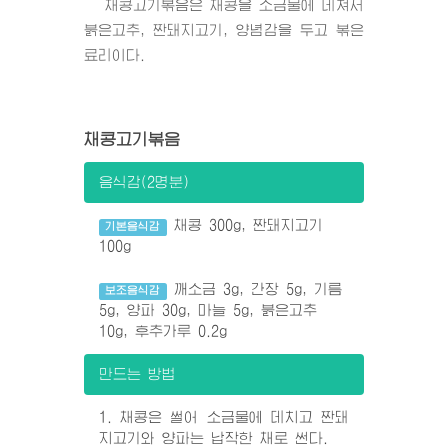
채콩고기볶음은 채콩을 소금물에 데쳐서
붉은고추, 짠돼지고기, 양념감을 두고 볶은
료리이다.
채콩고기볶음
음식감(2명분)
채콩 300g, 짠돼지고기
기본음식감
100g
깨소금 3g, 간장 5g, 기름
보조음식감
5g, 양파 30g, 마늘 5g, 붉은고추
10g, 후추가루 0.2g
만드는 방법
1. 채콩은 썰어 소금물에 데치고 짠돼
지고기와 양파는 납작한 채로 썬다.