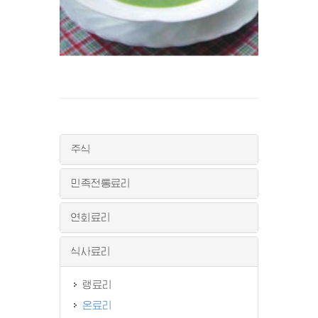
주식
민족전통료리
연회료리
식사료리
랭료리
온료리