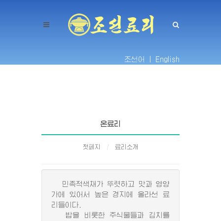
조선어 |
English
온료리
첫페지
료리소개
민족적색채가 뚜렷하고 맛과 영양
가에 있어서 높은 경지에 올라선 료
리들이다.
밥을 비롯한 주식물들과 김치를