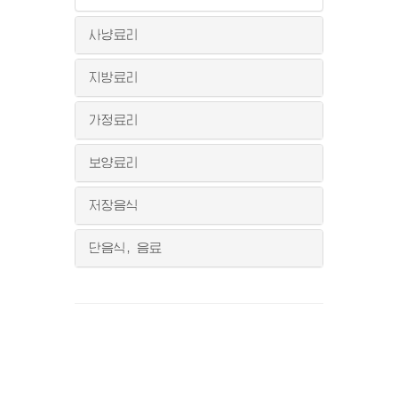
사냥료리
지방료리
가정료리
보양료리
저장음식
단음식, 음료