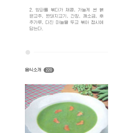
2. 양파를 볶다가 채콩, 가늘게 썬 붉
은고추, 짠돼지고기, 간장, 깨소금, 후
추가루, 다진 마늘을 두고 볶아 접시에
담는다.
음식소개
220