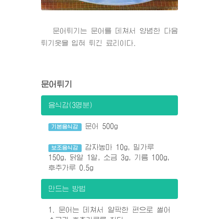
문어튀기는 문어를 데쳐서 양념한 다음
튀기옷을 입혀 튀긴 료리이다.
문어튀기
음식감(3명분)
문어 500g
기본음식감
감자농마 10g, 밀가루
보조음식감
150g, 닭알 1알, 소금 3g, 기름 100g,
후추가루 0.5g
만드는 방법
1. 문어는 데쳐서 얄팍한 편으로 썰어