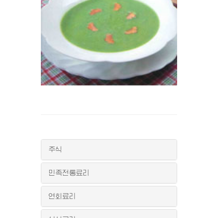
주식
민족전통료리
연회료리