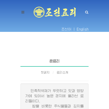
조선어 |
English
온료리
첫페지
료리소개
민족적색채가 뚜렷하고 맛과 영양
가에 있어서 높은 경지에 올라선 료
리들이다.
밥을 비롯한 주식물들과 김치를