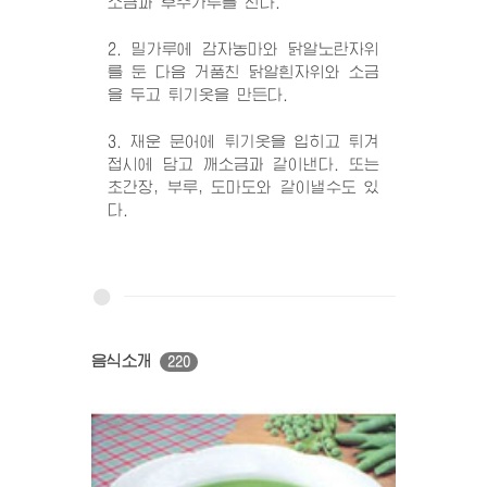
소금과 후추가루를 친다.
2. 밀가루에 감자농마와 닭알노란자위
를 둔 다음 거품친 닭알흰자위와 소금
을 두고 튀기옷을 만든다.
3. 재운 문어에 튀기옷을 입히고 튀겨
접시에 담고 깨소금과 같이낸다. 또는
초간장, 부루, 도마도와 같이낼수도 있
다.
음식소개
220