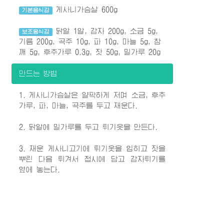
게사니가슴살 600g
기본음식감
닭알 1알, 감자 200g, 소금 5g,
보조음식감
기름 200g, 곡주 10g, 파 10g, 마늘 5g, 참
깨 5g, 후추가루 0.3g, 잣 50g, 밀가루 20g
만드는 방법
1. 게사니가슴살은 얄팍하게 저며 소금, 후추
가루, 파, 마늘, 곡주를 두고 재운다.
2. 닭알에 밀가루를 두고 튀기옷을 만든다.
3. 재운 게사니고기에 튀기옷을 입히고 잣을
뿌린 다음 튀겨서 접시에 담고 감자튀기를
옆에 놓는다.