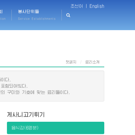
조선어 |
English
회
봉사단위들
tion
Service Establishments
첫페지
료리소개
이다.
 포함되여있다.
의 구미와 기호에 맞는 료리들이다.
게사니고기튀기
음식감(6명분)