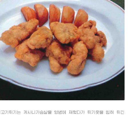
기튀기는 게사니가슴살을 양념에 재웠다가 튀기옷을 입혀 튀긴