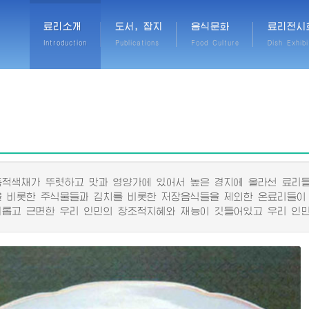
료리소개
도서, 잡지
음식문화
료리전시
Introduction
Publications
Food Culture
Dish Exhibi
색채가 뚜렷하고 맛과 영양가에 있어서 높은 경지에 올라선 료리들
비롯한 주식물들과 김치를 비롯한 저장음식들을 제외한 온료리들이
고 근면한 우리 인민의 창조적지혜와 재능이 깃들어있고 우리 인민