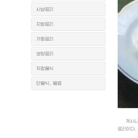
사냥료리
지방료리
가정료리
보양료리
저장음식
단음식, 음료
게사니고
료리이다.