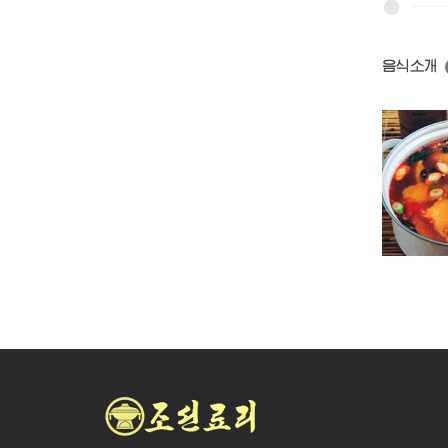
음식소개
단고기국
풋완두국
명태매운