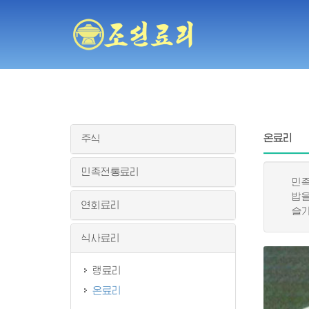
온료리
주식
민족전통료리
민족적
밥을 
연회료리
슬기롭
식사료리
랭료리
온료리