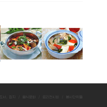
잉어매운탕
숭어두부탕
숭어매운탕
도서, 잡지
/
음식문화
/
료리전시회
/
봉사단위들