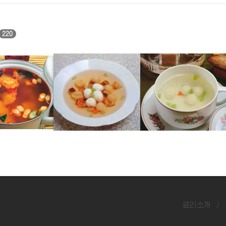
220
탕
우레기완자국
쏘가리완자국
료리소개
/