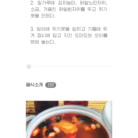
2. 밀가루에 감자농마, 닭알노란자위,
소금, 거품친 닭알흰자위를 두고 튀기
옷을 만든다.
3. 빙어에 튀기옷을 입히고 기름에 튀
겨 접시에 담고 지진 도마도와 오이를
옆에 놓는다.
음식소개
220