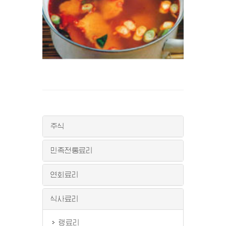
주식
민족전통료리
연회료리
식사료리
랭료리