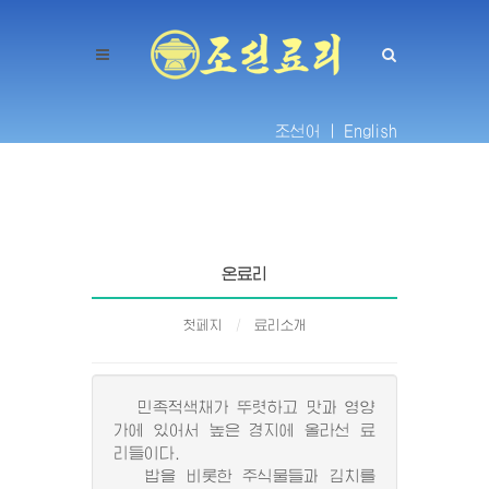
조선어 |
English
온료리
첫페지
료리소개
민족적색채가 뚜렷하고 맛과 영양
가에 있어서 높은 경지에 올라선 료
리들이다.
밥을 비롯한 주식물들과 김치를