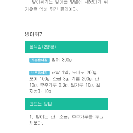
빙어튀기는 빙어를 양념에 재웠다가 튀
기옷을 입혀 튀긴 료리이다.
빙어튀기
음식감(2명분)
빙어 300g
기본음식감
닭알 1알, 도마도 200g,
보조음식감
오이 100g, 소금 3g, 기름 200g, 파
10g, 후추가루 0.3g, 밀가루 10g, 감
자농마 10g
만드는 방법
1. 빙어는 파, 소금, 후추가루를 두고
재운다.