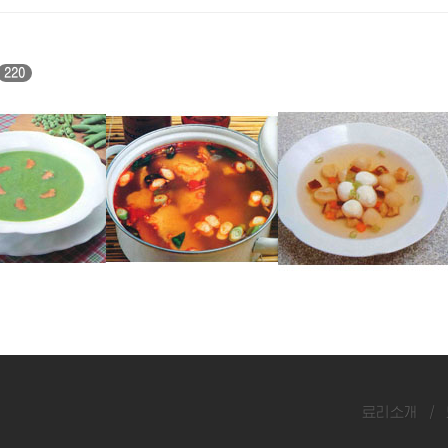
220
명태매운탕
우레기완자국
료리소개
/