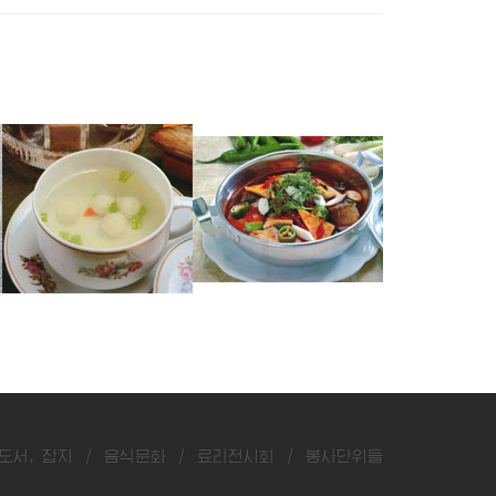
쏘가리완자국
잉어매운탕
숭어두부탕
도서, 잡지
/
음식문화
/
료리전시회
/
봉사단위들