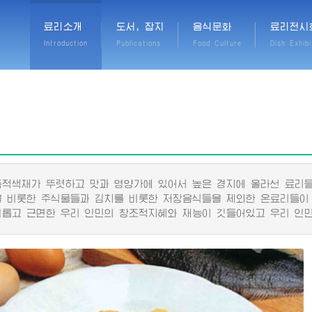
료리소개
도서, 잡지
음식문화
료리전시
Introduction
Publications
Food Culture
Dish Exhibi
색채가 뚜렷하고 맛과 영양가에 있어서 높은 경지에 올라선 료리들
비롯한 주식물들과 김치를 비롯한 저장음식들을 제외한 온료리들이
고 근면한 우리 인민의 창조적지혜와 재능이 깃들어있고 우리 인민