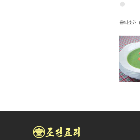
음식소개
염소고기탕
단고기국
풋완두국