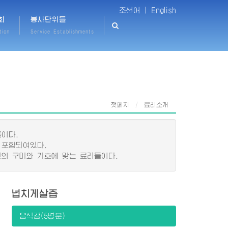
조선어 |
English
회
봉사단위들
tion
Service Establishments
첫페지
료리소개
이다.
 포함되여있다.
의 구미와 기호에 맞는 료리들이다.
넙치게살즙
음식감(5명분)