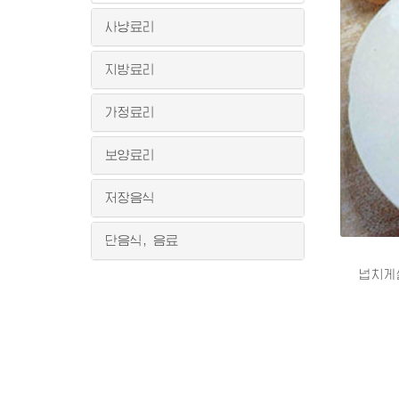
사냥료리
지방료리
가정료리
보양료리
저장음식
단음식, 음료
넙치게살즙