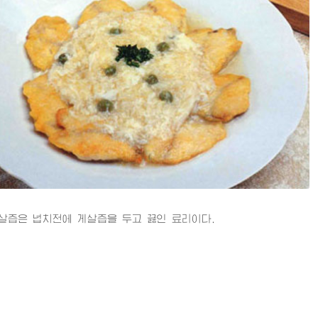
은 넙치전에 게살즙을 두고 끓인 료리이다.