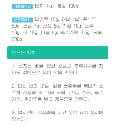
넙치 1kg, 게살 100g
기본음식감
밀가루 15g, 닭알 1알, 풋완두
보조음식감
50g, 소금 7g, 간장 5g, 기름 10g, 소주
10g, 파 10g, 마늘 5g, 후추가루 0.5g, 국물
200g
만드는 방법
1. 넙치는 뼈를 뽑고 소금과 후추가루를 친
다음 절반으로 접어 전을 만든다.
2. 다진 파와 마늘, 삶은 풋완두를 볶다가 소
주와 게살을 둔 다음 국물, 간장, 소금, 후추
가루, 밀가루를 넣고 게살즙을 만든다.
3. 넙치전에 게살즙을 두고 잠간 끓여 접시에
담는다.