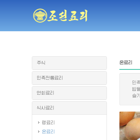
온료리
주식
민족전통료리
민족적
밥을 
연회료리
슬기롭
식사료리
랭료리
온료리