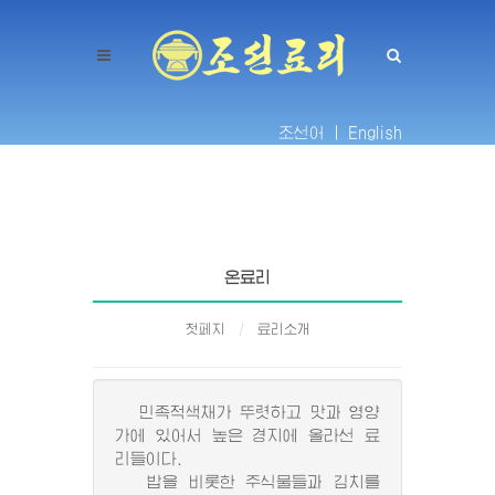
조선어 |
English
온료리
첫페지
료리소개
민족적색채가 뚜렷하고 맛과 영양
가에 있어서 높은 경지에 올라선 료
리들이다.
밥을 비롯한 주식물들과 김치를