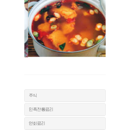
주식
민족전통료리
연회료리