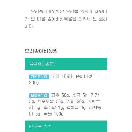
오리송이버섯찜은 오리를 양념에 재웠다
가 찐 다음 송이버섯볶음을 씌워서 찐 료리
이다.
오리송이버섯찜
음식감(5명분)
오리 1마리, 송이버섯
기본음식감
200g
고추 50g, 소금 5g, 간장
보조음식감
5g, 흰포도술 50g, 양파 30g, 회향뿌
리 5g, 후추알 1g, 귤껍질 3g, 감자농
마 5g, 국물 100g
만드는 방법