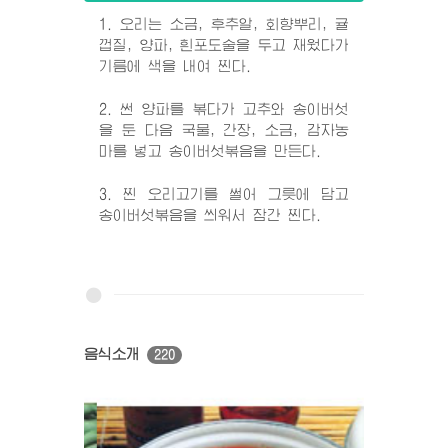
1. 오리는 소금, 후추알, 회향뿌리, 귤
껍질, 양파, 흰포도술을 두고 재웠다가
기름에 색을 내여 찐다.
2. 썬 양파를 볶다가 고추와 송이버섯
을 둔 다음 국물, 간장, 소금, 감자농
마를 넣고 송이버섯볶음을 만든다.
3. 찐 오리고기를 썰어 그릇에 담고
송이버섯볶음을 씌워서 잠간 찐다.
음식소개
220