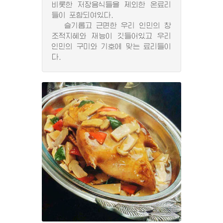
비롯한 저장음식들을 제외한 온료리
들이 포함되여있다.
슬기롭고 근면한 우리 인민의 창
조적지혜와 재능이 깃들어있고 우리
인민의 구미와 기호에 맞는 료리들이
다.