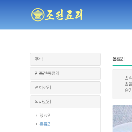
온료리
주식
민족전통료리
민족적
밥을 
연회료리
슬기롭
식사료리
랭료리
온료리