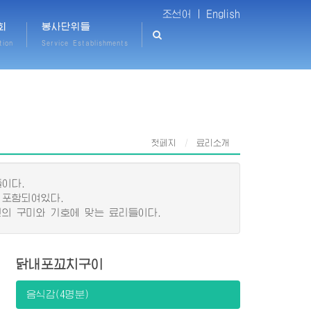
조선어 |
English
회
봉사단위들
tion
Service Establishments
첫페지
료리소개
이다.
 포함되여있다.
의 구미와 기호에 맞는 료리들이다.
닭내포꼬치구이
음식감(4명분)