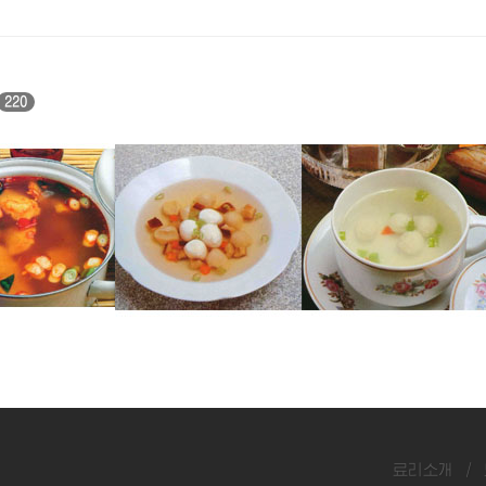
220
탕
우레기완자국
쏘가리완자국
료리소개
/