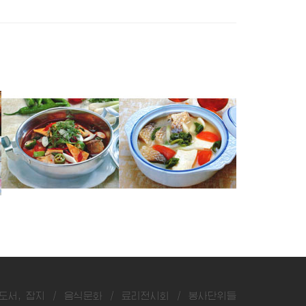
잉어매운탕
숭어두부탕
숭어매운탕
도서, 잡지
/
음식문화
/
료리전시회
/
봉사단위들