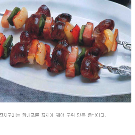
구이는 닭내포를 꼬치에 꿰여 구워 만든 음식이다.