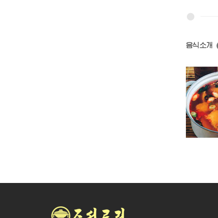
음식소개
단고기국
풋완두국
명태매운