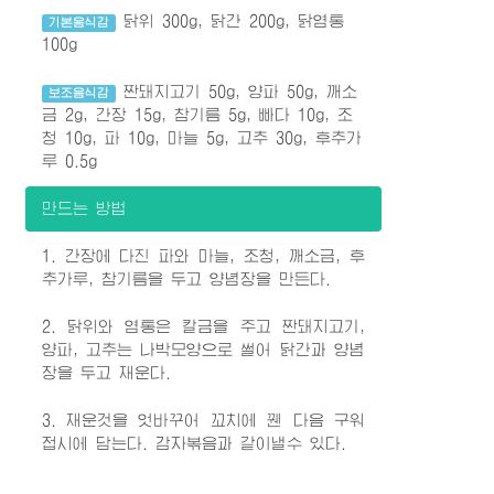
닭위 300g, 닭간 200g, 닭염통
기본음식감
100g
짠돼지고기 50g, 양파 50g, 깨소
보조음식감
금 2g, 간장 15g, 참기름 5g, 빠다 10g, 조
청 10g, 파 10g, 마늘 5g, 고추 30g, 후추가
루 0.5g
만드는 방법
1. 간장에 다진 파와 마늘, 조청, 깨소금, 후
추가루, 참기름을 두고 양념장을 만든다.
2. 닭위와 염통은 칼금을 주고 짠돼지고기,
양파, 고추는 나박모양으로 썰어 닭간과 양념
장을 두고 재운다.
3. 재운것을 엇바꾸어 꼬치에 꿴 다음 구워
접시에 담는다. 감자볶음과 같이낼수 있다.