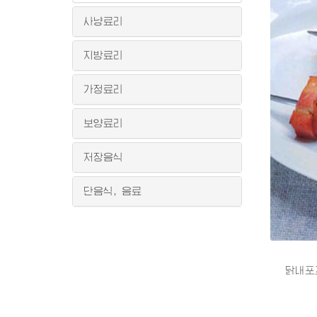
사냥료리
지방료리
가정료리
보양료리
저장음식
단음식, 음료
닭내포꼬치