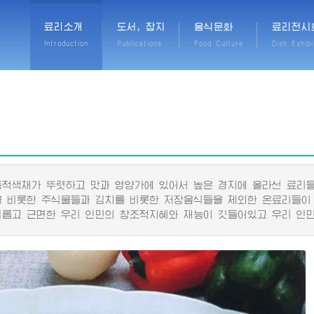
료리소개
도서, 잡지
음식문화
료리전시
Introduction
Publications
Food Culture
Dish Exhibi
색채가 뚜렷하고 맛과 영양가에 있어서 높은 경지에 올라선 료리들
비롯한 주식물들과 김치를 비롯한 저장음식들을 제외한 온료리들이
고 근면한 우리 인민의 창조적지혜와 재능이 깃들어있고 우리 인민