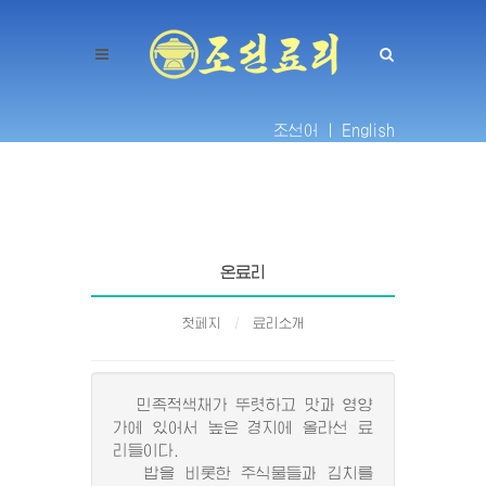
조선어 |
English
온료리
첫페지
료리소개
민족적색채가 뚜렷하고 맛과 영양
가에 있어서 높은 경지에 올라선 료
리들이다.
밥을 비롯한 주식물들과 김치를