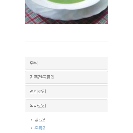
주식
민족전통료리
연회료리
식사료리
랭료리
온료리