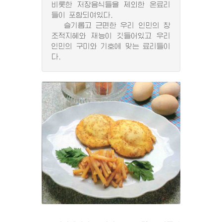
비롯한 저장음식들을 제외한 온료리
들이 포함되여있다.
슬기롭고 근면한 우리 인민의 창
조적지혜와 재능이 깃들어있고 우리
인민의 구미와 기호에 맞는 료리들이
다.