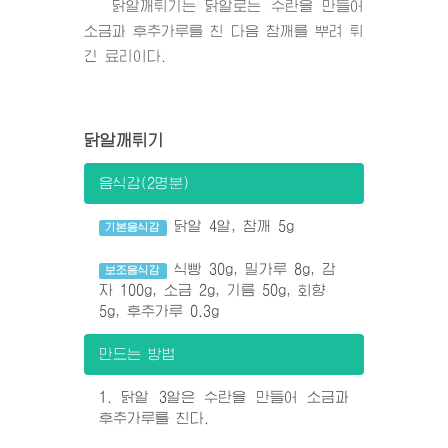
닭알깨튀기는 닭알로는 수란을 만들어
소금과 후추가루를 친 다음 참깨를 뿌려 튀
긴 료리이다.
닭알깨튀기
음식감(2명분)
닭알 4알, 참깨 5g
기본음식감
식빵 30g, 밀가루 8g, 감
보조음식감
자 100g, 소금 2g, 기름 50g, 회향
5g, 후추가루 0.3g
만드는 방법
1. 닭알 3알은 수란을 만들어 소금과
후추가루를 친다.