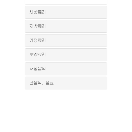
사냥료리
지방료리
가정료리
보양료리
저장음식
단음식, 음료