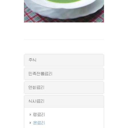
주식
민족전통료리
연회료리
식사료리
랭료리
온료리