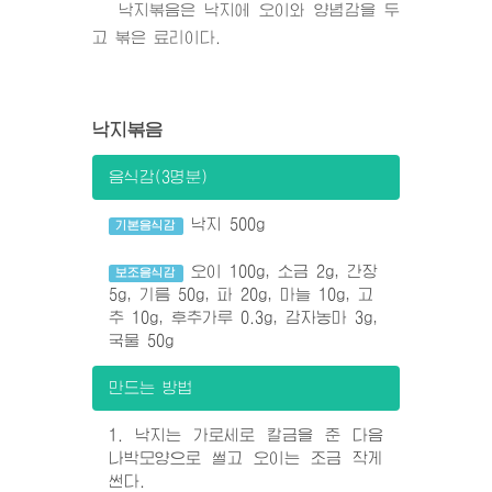
낙지볶음은 낙지에 오이와 양념감을 두
고 볶은 료리이다.
낙지볶음
음식감(3명분)
낙지 500g
기본음식감
오이 100g, 소금 2g, 간장
보조음식감
5g, 기름 50g, 파 20g, 마늘 10g, 고
추 10g, 후추가루 0.3g, 감자농마 3g,
국물 50g
만드는 방법
1. 낙지는 가로세로 칼금을 준 다음
나박모양으로 썰고 오이는 조금 작게
썬다.