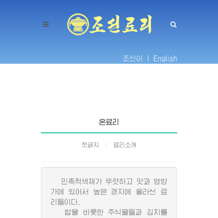
조선어 |
English
온료리
첫페지
료리소개
민족적색채가 뚜렷하고 맛과 영양
가에 있어서 높은 경지에 올라선 료
리들이다.
밥을 비롯한 주식물들과 김치를