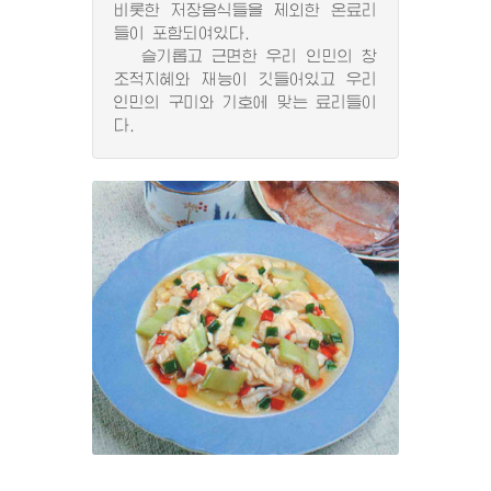
비롯한 저장음식들을 제외한 온료리
들이 포함되여있다.
슬기롭고 근면한 우리 인민의 창
조적지혜와 재능이 깃들어있고 우리
인민의 구미와 기호에 맞는 료리들이
다.