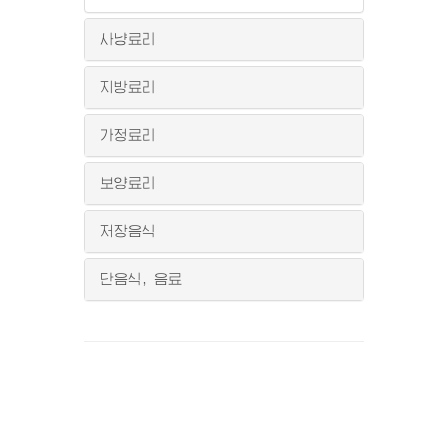
사냥료리
지방료리
가정료리
보양료리
저장음식
단음식, 음료