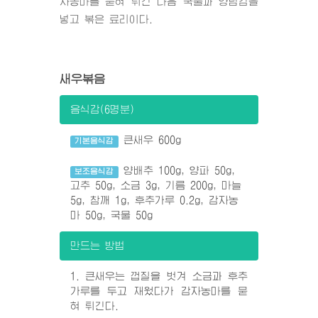
자농마를 묻혀 튀긴 다음 국물과 양념감을
넣고 볶은 료리이다.
새우볶음
음식감(6명분)
큰새우 600g
기본음식감
양배추 100g, 양파 50g,
보조음식감
고추 50g, 소금 3g, 기름 200g, 마늘
5g, 참깨 1g, 후추가루 0.2g, 감자농
마 50g, 국물 50g
만드는 방법
1. 큰새우는 껍질을 벗겨 소금과 후추
가루를 두고 재웠다가 감자농마를 묻
혀 튀긴다.