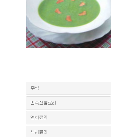
주식
민족전통료리
연회료리
식사료리