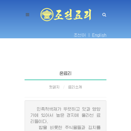
조선어 |
English
온료리
첫페지
료리소개
민족적색채가 뚜렷하고 맛과 영양
가에 있어서 높은 경지에 올라선 료
리들이다.
밥을 비롯한 주식물들과 김치를