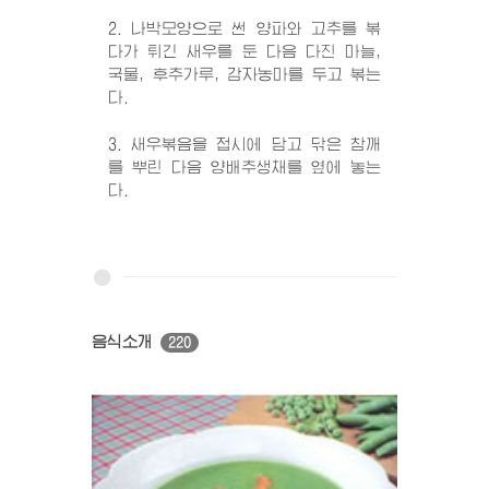
2. 나박모양으로 썬 양파와 고추를 볶
다가 튀긴 새우를 둔 다음 다진 마늘,
국물, 후추가루, 감자농마를 두고 볶는
다.
3. 새우볶음을 접시에 담고 닦은 참깨
를 뿌린 다음 양배추생채를 옆에 놓는
다.
음식소개
220