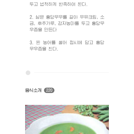
두고 넙적하게 반죽하여 찐다.
2. 삶은 홍당무우를 갈아 우유크림, 소
금, 후추가루, 감자농마를 두고 홍당무
우즙을 만든다
3. 찐 농어를 썰어 접시에 담고 홍당
무우즙을 친다.
음식소개
220