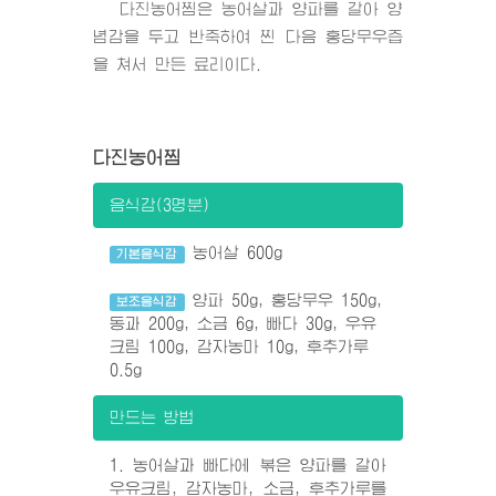
다진농어찜은 농어살과 양파를 갈아 양
념감을 두고 반죽하여 찐 다음 홍당무우즙
을 쳐서 만든 료리이다.
다진농어찜
음식감(3명분)
농어살 600g
기본음식감
양파 50g, 홍당무우 150g,
보조음식감
동과 200g, 소금 6g, 빠다 30g, 우유
크림 100g, 감자농마 10g, 후추가루
0.5g
만드는 방법
1. 농어살과 빠다에 볶은 양파를 갈아
우유크림, 감자농마, 소금, 후추가루를