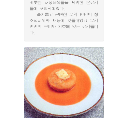
비롯한 저장음식들을 제외한 온료리
들이 포함되여있다.
슬기롭고 근면한 우리 인민의 창
조적지혜와 재능이 깃들어있고 우리
인민의 구미와 기호에 맞는 료리들이
다.