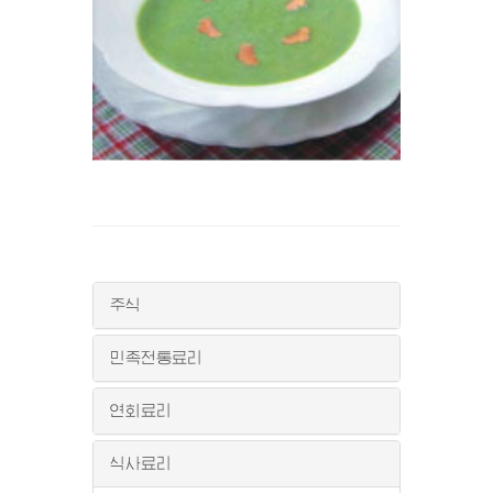
주식
민족전통료리
연회료리
식사료리