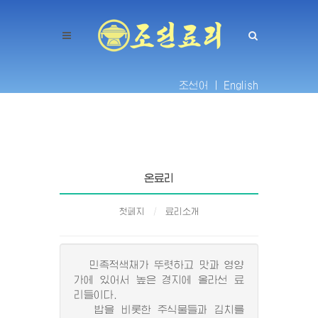
조선어 |
English
온료리
첫페지
료리소개
민족적색채가 뚜렷하고 맛과 영양
가에 있어서 높은 경지에 올라선 료
리들이다.
밥을 비롯한 주식물들과 김치를