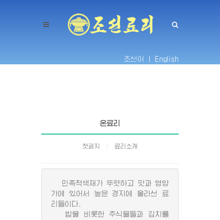
조선어 |
English
온료리
첫페지
료리소개
민족적색채가 뚜렷하고 맛과 영양
가에 있어서 높은 경지에 올라선 료
리들이다.
밥을 비롯한 주식물들과 김치를