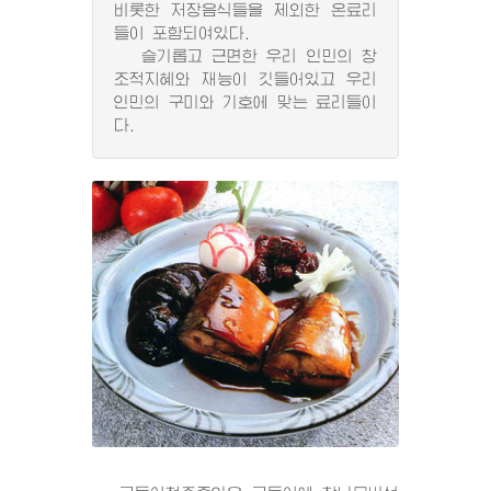
비롯한 저장음식들을 제외한 온료리
들이 포함되여있다.
슬기롭고 근면한 우리 인민의 창
조적지혜와 재능이 깃들어있고 우리
인민의 구미와 기호에 맞는 료리들이
다.