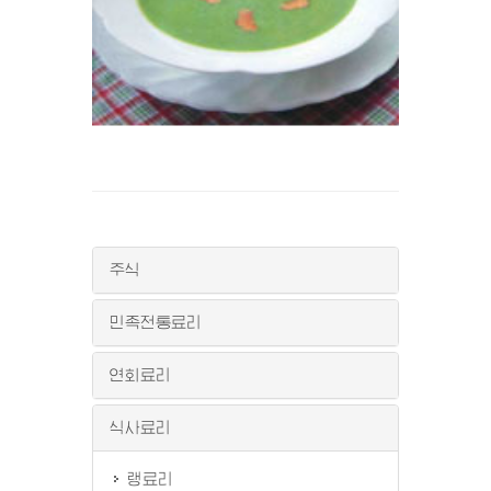
주식
민족전통료리
연회료리
식사료리
랭료리