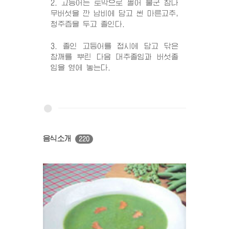
2. 고등어는 토막으로 썰어 불군 참나
무버섯을 깐 남비에 담고 썬 마른고추,
청주즙을 두고 졸인다.
3. 졸인 고등어를 접시에 담고 닦은
참깨를 뿌린 다음 대추졸임과 버섯졸
임을 옆에 놓는다.
음식소개
220