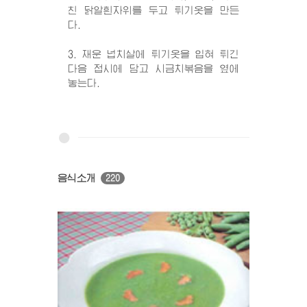
친 닭알흰자위를 두고 튀기옷을 만든
다.
3. 재운 넙치살에 튀기옷을 입혀 튀긴
다음 접시에 담고 시금치볶음을 옆에
놓는다.
음식소개
220