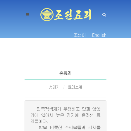
조선어 |
English
온료리
첫페지
료리소개
민족적색채가 뚜렷하고 맛과 영양
가에 있어서 높은 경지에 올라선 료
리들이다.
밥을 비롯한 주식물들과 김치를