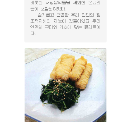
비롯한 저장음식들을 제외한 온료리
들이 포함되여있다.
슬기롭고 근면한 우리 인민의 창
조적지혜와 재능이 깃들어있고 우리
인민의 구미와 기호에 맞는 료리들이
다.