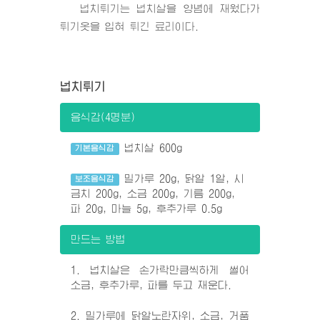
넙치튀기는 넙치살을 양념에 재웠다가
튀기옷을 입혀 튀긴 료리이다.
넙치튀기
음식감(4명분)
넙치살 600g
기본음식감
밀가루 20g, 닭알 1알, 시
보조음식감
금치 200g, 소금 200g, 기름 200g,
파 20g, 마늘 5g, 후추가루 0.5g
만드는 방법
1. 넙치살은 손가락만큼씩하게 썰어
소금, 후추가루, 파를 두고 재운다.
2. 밀가루에 닭알노란자위, 소금, 거품