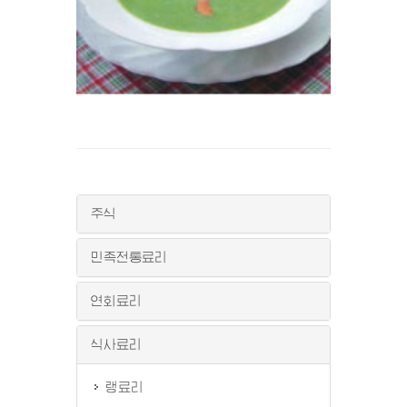
주식
민족전통료리
연회료리
식사료리
랭료리