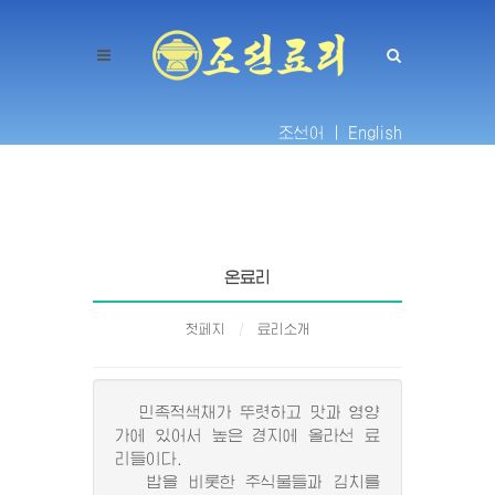
조선어 |
English
온료리
첫페지
료리소개
민족적색채가 뚜렷하고 맛과 영양
가에 있어서 높은 경지에 올라선 료
리들이다.
밥을 비롯한 주식물들과 김치를