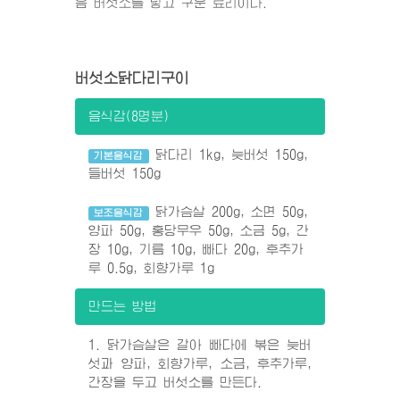
음 버섯소를 넣고 구운 료리이다.
버섯소닭다리구이
음식감(8명분)
닭다리 1kg, 늦버섯 150g,
기본음식감
들버섯 150g
닭가슴살 200g, 소면 50g,
보조음식감
양파 50g, 홍당무우 50g, 소금 5g, 간
장 10g, 기름 10g, 빠다 20g, 후추가
루 0.5g, 회향가루 1g
만드는 방법
1. 닭가슴살은 갈아 빠다에 볶은 늦버
섯과 양파, 회향가루, 소금, 후추가루,
간장을 두고 버섯소를 만든다.