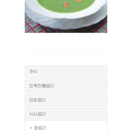
주식
민족전통료리
연회료리
식사료리
랭료리