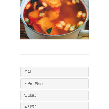
주식
민족전통료리
연회료리
식사료리