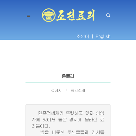
조선어 |
English
온료리
첫페지
료리소개
민족적색채가 뚜렷하고 맛과 영양
가에 있어서 높은 경지에 올라선 료
리들이다.
밥을 비롯한 주식물들과 김치를