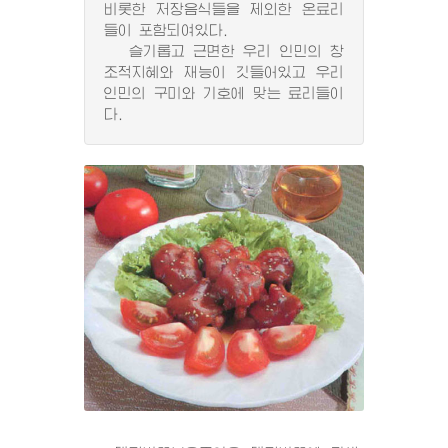
비롯한 저장음식들을 제외한 온료리
들이 포함되여있다.
슬기롭고 근면한 우리 인민의 창
조적지혜와 재능이 깃들어있고 우리
인민의 구미와 기호에 맞는 료리들이
다.