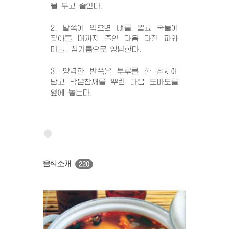
을 두고 졸인다.
2. 발쪽이 익으면 뼈를 뽑고 국물이
잦아들 때까지 졸인 다음 다진 파와
마늘, 참기름으로 양념한다.
3. 양념한 발쪽을 부루를 깐 접시에
담고 닦은참깨를 뿌린 다음 도마도를
옆에 놓는다.
음식소개
220