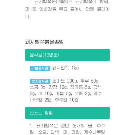
돼지발쪽붉은졸임은 돼지발쪽에 탕색,
파 등 양념감을 두고 졸여서 만든 료리이
다.
돼지발쪽붉은졸임
음식감(10명분)
돼지발쪽 1kg
기본음식감
도마도 200g, 부루 50g,
보조음식감
소금 3g, 간장 10g, 참기름 5g, 탕색
5g, 파 10g, 마늘 5g, 참깨 2g, 계수
나무잎 2잎, 후추알 10알
만드는 방법
1. 돼지발쪽은 절반 쪼개여 물, 후추
알, 소금, 탕색, 파, 간장, 계수나무잎