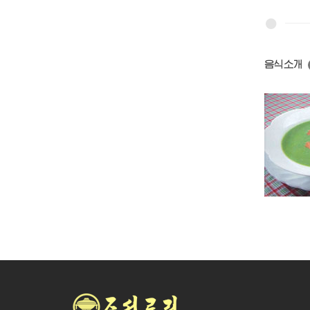
음식소개
염소고기탕
단고기국
풋완두국