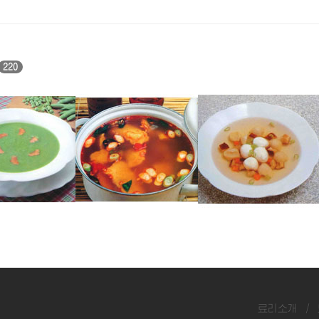
220
명태매운탕
우레기완자국
료리소개
/