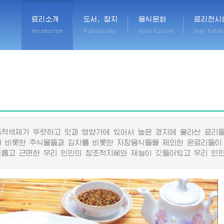
료리소개
도서, 잡지
음식문화
료리전시
Introduction
Publications
Food Culture
Dish Exhibi
색채가 뚜렷하고 맛과 영양가에 있어서 높은 경지에 올라선 료리들
비롯한 주식물들과 김치를 비롯한 저장음식들을 제외한 온료리들이
고 근면한 우리 인민의 창조적지혜와 재능이 깃들어있고 우리 인민