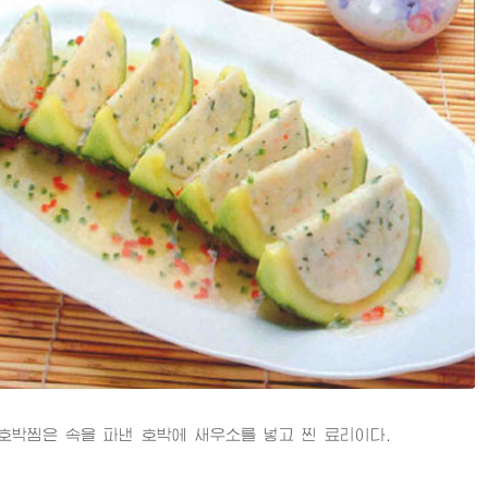
찜은 속을 파낸 호박에 새우소를 넣고 찐 료리이다.