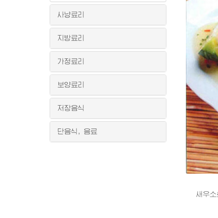
사냥료리
지방료리
가정료리
보양료리
저장음식
단음식, 음료
새우소호박