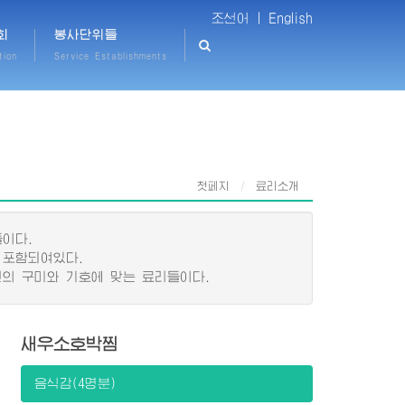
조선어 |
English
회
봉사단위들
tion
Service Establishments
첫페지
료리소개
이다.
 포함되여있다.
의 구미와 기호에 맞는 료리들이다.
새우소호박찜
음식감(4명분)