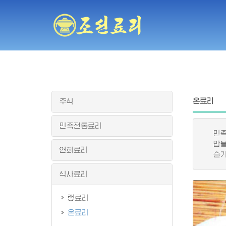
온료리
주식
민족전통료리
민족적
밥을 
연회료리
슬기롭
식사료리
랭료리
온료리