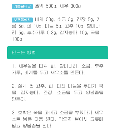
호박 500g, 새우 300g
기본음식감
비게 50g, 소금 5g, 간장 5g, 기
보조음식감
름 5g, 파 10g, 마늘 5g, 고추 10g, 향미나
리 5g, 후추가루 0.3g, 감자농마 10g, 국물
100g
만드는 방법
1. 새우살은 다져 파, 향미나리, 소금, 후추
가루, 비게를 두고 새우소를 만든다.
2. 잘게 썬 고추, 파, 다진 마늘을 볶다가 국
물, 감자농마, 간장, 소금을 두고 양념즙을
만든다.
3. 호박은 속을 파내고 소금을 뿌렸다가 새우
소를 넣은 다음 찐다. 익으면 썰어서 그릇에
담고 양념즙을 친다.