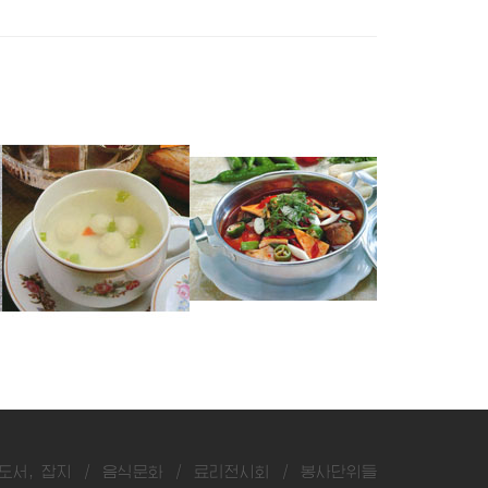
쏘가리완자국
잉어매운탕
숭어두부탕
도서, 잡지
/
음식문화
/
료리전시회
/
봉사단위들