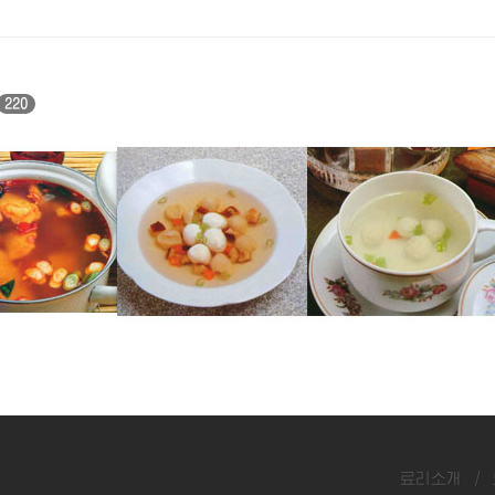
220
탕
우레기완자국
쏘가리완자국
료리소개
/