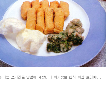
는 쏘가리를 양념에 재웠다가 튀기옷을 입혀 튀긴 료리이다.