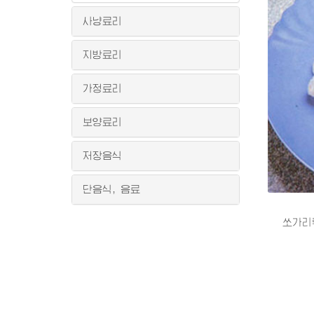
사냥료리
지방료리
가정료리
보양료리
저장음식
단음식, 음료
쏘가리튀기