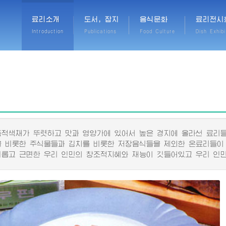
료리소개
도서, 잡지
음식문화
료리전시
Introduction
Publications
Food Culture
Dish Exhibi
색채가 뚜렷하고 맛과 영양가에 있어서 높은 경지에 올라선 료리들
비롯한 주식물들과 김치를 비롯한 저장음식들을 제외한 온료리들이
고 근면한 우리 인민의 창조적지혜와 재능이 깃들어있고 우리 인민