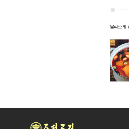
음식소개
단고기국
풋완두국
명태매운