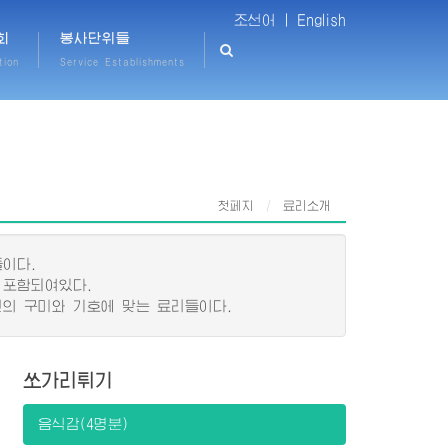
조선어 |
English
회
봉사단위들
tion
Service Establishments
첫페지
료리소개
이다.
 포함되여있다.
의 구미와 기호에 맞는 료리들이다.
쏘가리튀기
음식감(4명분)