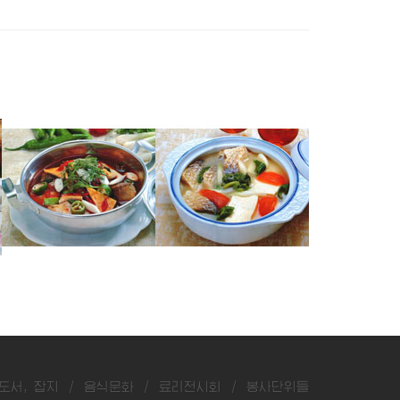
잉어매운탕
숭어두부탕
숭어매운탕
도서, 잡지
/
음식문화
/
료리전시회
/
봉사단위들