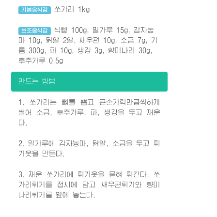
쏘가리 1kg
기본음식감
식빵 100g, 밀가루 15g, 감자농
보조음식감
마 10g, 닭알 2알, 새우편 10g, 소금 7g, 기
름 300g, 파 10g, 생강 3g, 향미나리 30g,
후추가루 0.5g
만드는 방법
1. 쏘가리는 뼈를 뽑고 큰손가락만큼씩하게
썰어 소금, 후추가루, 파, 생강을 두고 재운
다.
2. 밀가루에 감자농마, 닭알, 소금을 두고 튀
기옷을 만든다.
3. 재운 쏘가리에 튀기옷을 묻혀 튀긴다. 쏘
가리튀기를 접시에 담고 새우편튀기와 향미
나리튀기를 옆에 놓는다.