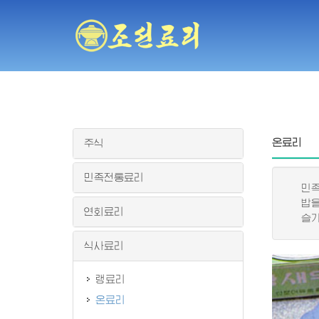
온료리
주식
민족전통료리
민족적
밥을 
연회료리
슬기롭
식사료리
랭료리
온료리