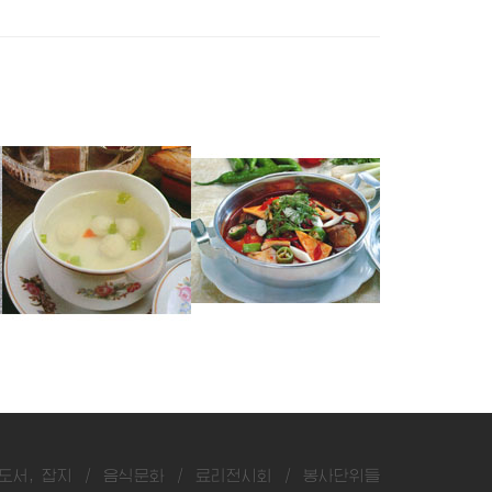
쏘가리완자국
잉어매운탕
숭어두부탕
도서, 잡지
/
음식문화
/
료리전시회
/
봉사단위들