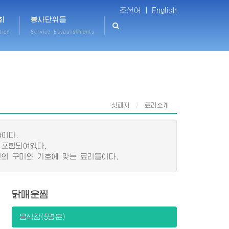
조선어 |
English
회
봉사단위들
tion
Service Establishments
첫페지
료리소개
이다.
 포함되여있다.
의 구미와 기호에 맞는 료리들이다.
닭매운찜
음식감(5명분)