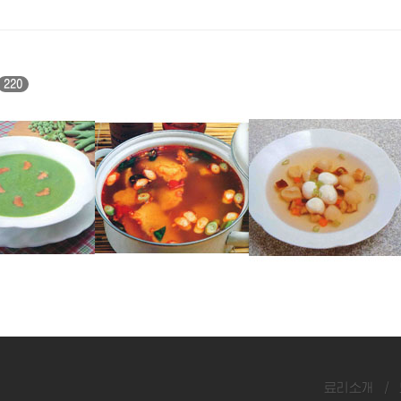
220
명태매운탕
우레기완자국
료리소개
/