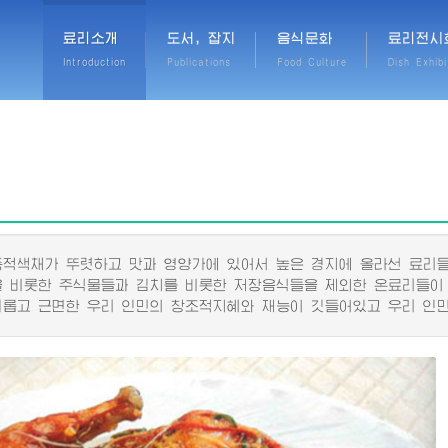
료리소개
도서, 잡지
음식문화
료리전시
Introduction
Publications
Food Culture
Dish Exhibi
색채가 뚜렷하고 맛과 영양가에 있어서 높은 경지에 올라선 료리들
비롯한 주식물들과 김치를 비롯한 저장음식들을 제외한 온료리들이
고 근면한 우리 인민의 창조적지혜와 재능이 깃들어있고 우리 인민