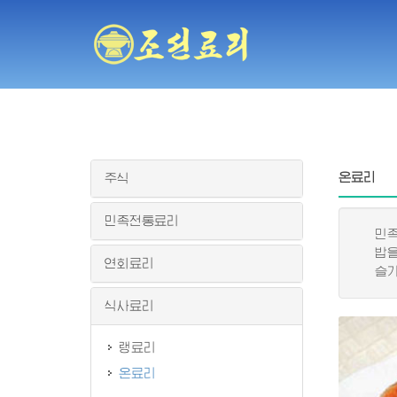
온료리
주식
민족전통료리
민족적
밥을 
연회료리
슬기롭
식사료리
랭료리
온료리