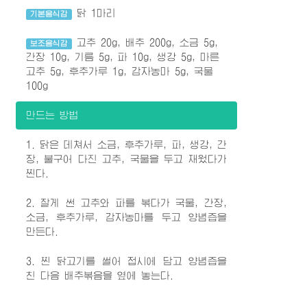
닭 1마리
기본음식감
고추 20g, 배추 200g, 소금 5g,
보조음식감
간장 10g, 기름 5g, 파 10g, 생강 5g, 마른
고추 5g, 후추가루 1g, 감자농마 5g, 국물
100g
만드는 방법
1. 닭은 데쳐서 소금, 후추가루, 파, 생강, 간
장, 불구어 다진 고추, 국물을 두고 재웠다가
찐다.
2. 잘게 썬 고추와 파를 볶다가 국물, 간장,
소금, 후추가루, 감자농마를 두고 양념즙을
만든다.
3. 찐 닭고기를 썰어 접시에 담고 양념즙을
친 다음 배추볶음을 옆에 놓는다.