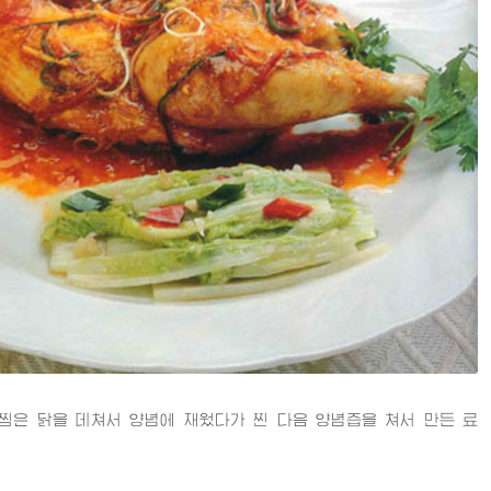
 닭을 데쳐서 양념에 재웠다가 찐 다음 양념즙을 쳐서 만든 료