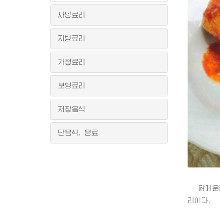
사냥료리
지방료리
가정료리
보양료리
저장음식
단음식, 음료
닭매운찜은
리이다.