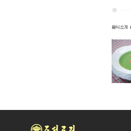
음식소개
염소고기탕
단고기국
풋완두국