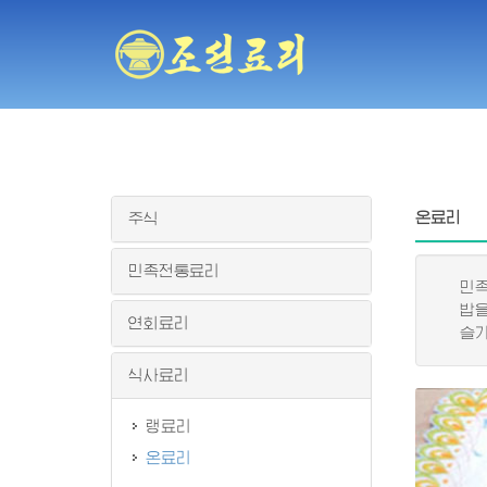
온료리
주식
민족전통료리
민족적
밥을 
연회료리
슬기롭
식사료리
랭료리
온료리