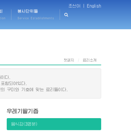
조선어 |
English
회
봉사단위들
tion
Service Establishments
첫페지
료리소개
이다.
 포함되여있다.
의 구미와 기호에 맞는 료리들이다.
우레기딸기즙
음식감(3명분)