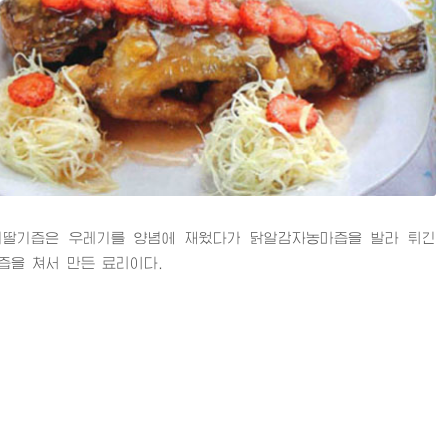
기즙은 우레기를 양념에 재웠다가 닭알감자농마즙을 발라 튀긴
즙을 쳐서 만든 료리이다.