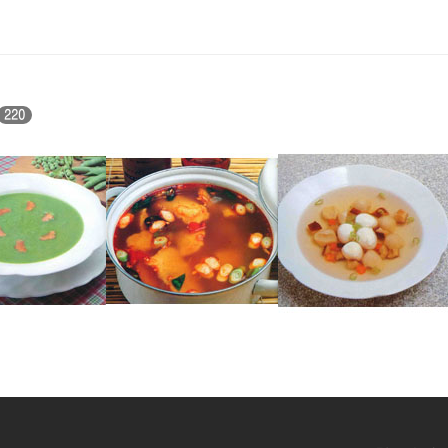
220
명태매운탕
우레기완자국