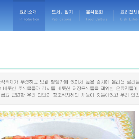
료리소개
도서, 잡지
음식문화
료리전시
Introduction
Publications
Food Culture
Dish Exhibi
색채가 뚜렷하고 맛과 영양가에 있어서 높은 경지에 올라선 료리들
비롯한 주식물들과 김치를 비롯한 저장음식들을 제외한 온료리들이
고 근면한 우리 인민의 창조적지혜와 재능이 깃들어있고 우리 인민