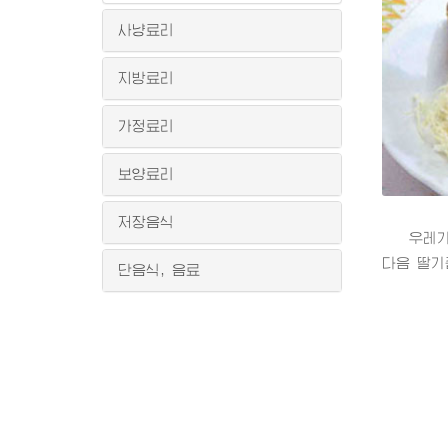
사냥료리
지방료리
가정료리
보양료리
저장음식
우레기딸
다음 딸기
단음식, 음료