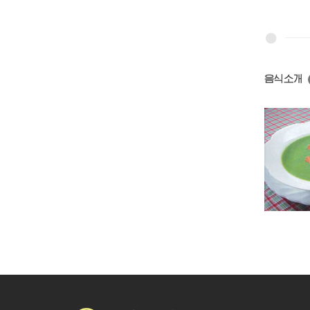
음식소개
염소고기탕
단고기국
풋완두국