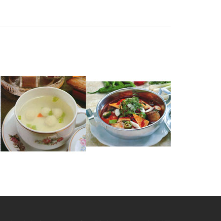
쏘가리완자국
잉어매운탕
숭어두부탕