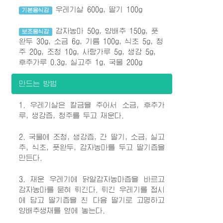
우레기살 600g, 딸기 100g
기본음식감
감자농마 50g, 양배추 150g, 풋
보조음식감
완두 30g, 소금 6g, 기름 100g, 식초 5g, 청
주 20g, 조청 10g, 사탕가루 5g, 생강 5g,
후추가루 0.3g, 실고추 1g, 국물 200g
만드는 방법
1. 우레기살은 칼금을 주어서 소금, 후추가
루, 생강즙, 청주를 두고 재운다.
2. 국물에 조청, 생강즙, 간 딸기, 소금, 실고
추, 식초, 풋완두, 감자농마를 두고 딸기즙을
만든다.
3. 재운 우레기에 닭알감자농마즙을 바르고
감자농마를 묻혀 튀긴다. 튀긴 우레기를 접시
에 담고 딸기즙을 친 다음 딸기로 고명하고
양배추생채를 옆에 놓는다.