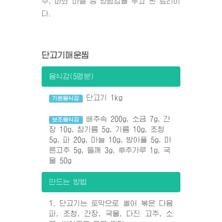
추, 파와 마늘 등 양념감을 두고 찐 료리이
다.
단고기매운찜
음식감(5명분)
단고기 1kg
기본음식감
배추속 200g, 소금 7g, 간
보조음식감
장 10g, 참기름 5g, 기름 10g, 조청
5g, 파 20g, 마늘 10g, 방아풀 5g, 마
른고추 5g, 들깨 3g, 후추가루 1g, 국
물 50g
만드는 방법
1. 단고기는 토막으로 썰어 볶은 다음
파, 조청, 간장, 국물, 다진 고추, 소