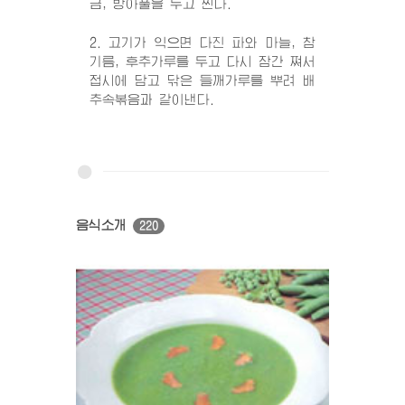
금, 방아풀을 두고 찐다.
2. 고기가 익으면 다진 파와 마늘, 참
기름, 후추가루를 두고 다시 잠간 쪄서
접시에 담고 닦은 들깨가루를 뿌려 배
추속볶음과 같이낸다.
음식소개
220