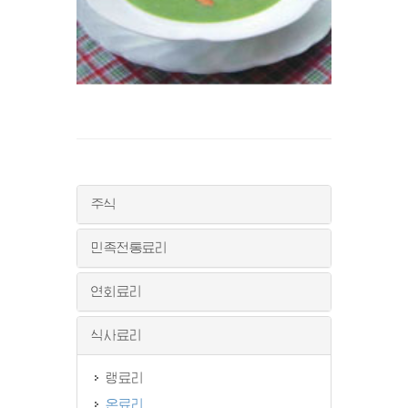
주식
민족전통료리
연회료리
식사료리
랭료리
온료리