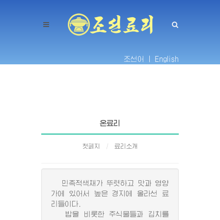
조선어 |
English
온료리
첫페지
료리소개
민족적색채가 뚜렷하고 맛과 영양
가에 있어서 높은 경지에 올라선 료
리들이다.
밥을 비롯한 주식물들과 김치를