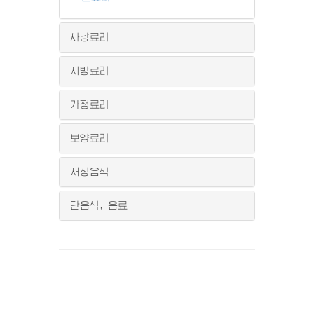
사냥료리
지방료리
가정료리
보양료리
저장음식
단음식, 음료