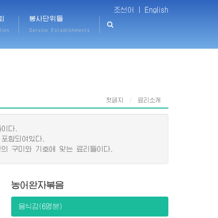
조선어 |
English
회
봉사단위들
tion
Service Establishments
첫페지
료리소개
이다.
 포함되여있다.
의 구미와 기호에 맞는 료리들이다.
농어완자볶음
음식감(6명분)