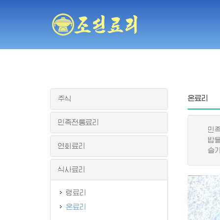
온료리
주식
민족전통료리
민족적
밥을 
연회료리
슬기롭
식사료리
랭료리
온료리