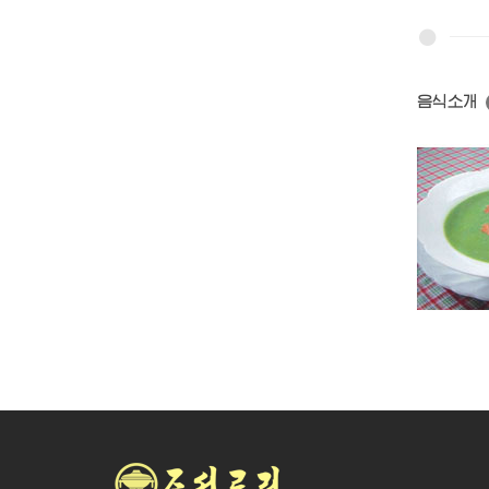
음식소개
염소고기탕
단고기국
풋완두국