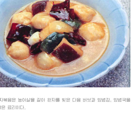
음은 농어살을 갈아 완자를 빚은 다음 버섯과 양념감, 양념국물
볶은 료리이다.