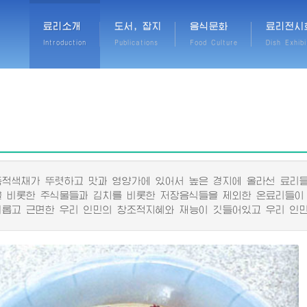
료리소개
도서, 잡지
음식문화
료리전시
Introduction
Publications
Food Culture
Dish Exhibi
색채가 뚜렷하고 맛과 영양가에 있어서 높은 경지에 올라선 료리들
비롯한 주식물들과 김치를 비롯한 저장음식들을 제외한 온료리들이
고 근면한 우리 인민의 창조적지혜와 재능이 깃들어있고 우리 인민