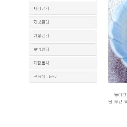
사냥료리
지방료리
가정료리
보양료리
저장음식
단음식, 음료
농어완자볶
을 두고 