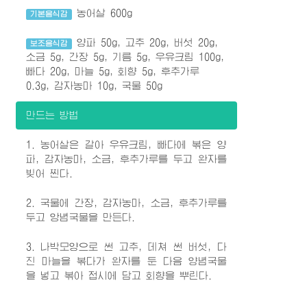
농어살 600g
기본음식감
양파 50g, 고추 20g, 버섯 20g,
보조음식감
소금 5g, 간장 5g, 기름 5g, 우유크림 100g,
빠다 20g, 마늘 5g, 회향 5g, 후추가루
0.3g, 감자농마 10g, 국물 50g
만드는 방법
1. 농어살은 갈아 우유크림, 빠다에 볶은 양
파, 감자농마, 소금, 후추가루를 두고 완자를
빚어 찐다.
2. 국물에 간장, 감자농마, 소금, 후추가루를
두고 앙념국물을 만든다.
3. 나박모양으로 썬 고추, 데쳐 썬 버섯, 다
진 마늘을 볶다가 완자를 둔 다음 양념국물
을 넣고 볶아 접시에 담고 회향을 뿌린다.