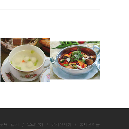
쏘가리완자국
잉어매운탕
숭어두부탕
도서, 잡지
/
음식문화
/
료리전시회
/
봉사단위들