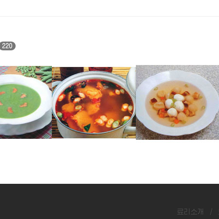
220
명태매운탕
우레기완자국
료리소개
/