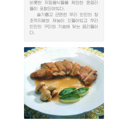
비롯한 저장음식들을 제외한 온료리
들이 포함되여있다.
슬기롭고 근면한 우리 인민의 창
조적지혜와 재능이 깃들어있고 우리
인민의 구미와 기호에 맞는 료리들이
다.