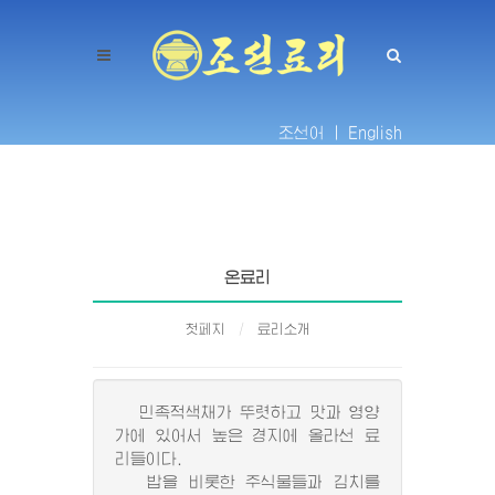
조선어 |
English
온료리
첫페지
료리소개
민족적색채가 뚜렷하고 맛과 영양
가에 있어서 높은 경지에 올라선 료
리들이다.
밥을 비롯한 주식물들과 김치를