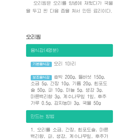
오리찜은 오리를 양념에 재웠다가 국물
을 두고 찐 다음 즙을 쳐서 만든 료리이다.
오리찜
음식감(4명분)
오리 1마리
기본음식감
호박 200g, 들버섯 150g,
보조음식감
소금 5g, 간장 10g, 기름 20g, 흰포도
술 50g, 파 10g, 마늘 5g, 생강 3g,
마른백리향 3g, 계수나무잎 1잎, 후추
가루 0.5g, 감자농마 3g, 국물 50g
만드는 방법
1. 오리를 소금, 간장, 흰포도술, 마른
백리향, 파, 생강, 계수나무잎, 후추가