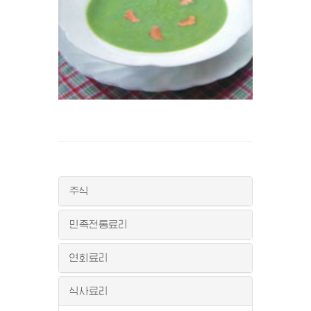
주식
민족전통료리
연회료리
식사료리