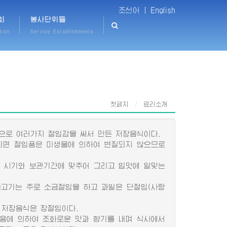
조선어 |
English
회
봉사단위들
tion
Service Establishments
첫페지
료리소개
으로 여러가지 절임감을 써서 만든 저장음식이다.
면 절임품은 미생물에 의하여 변질되지 않으므로
는 시기와 보관기간에 맞추어 그리고 입맛에 알맞는
고기는 주로 소금절임을 하고 과일은 단절임(사탕
저장음식은 장절임이다.
용에 의하여 조화로운 맛과 향기를 내며 식사에서