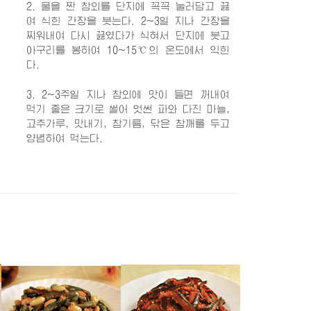
2. 물을 짠 참외를 단지에 꼭꼭 눌러담고 끓
여 식힌 간장을 붓는다. 2~3일 지나 간장을
찌워내여 다시 끓였다가 식혀서 단지에 붓고
아구리를 봉하여 10~15℃의 온도에서 익힌
다.
3. 2~3주일 지나 참외에 맛이 들면 꺼내여
먹기 좋은 크기로 썰어 엇썬 파와 다진 마늘,
고추가루, 맛내기, 참기름, 닦은 참깨를 두고
양념하여 먹는다.