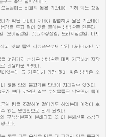
돋구는 좋은 밑반찬이다.
오늘날에는 비교적 짧은 기간내에 익혀 먹는 장절
었다가 먹을 때마다 꺼내여 양념하며 짧은 기간내에
양념감을 두고 절여 맛을 들이는 방법으로 만든다.
 오이장절임, 풋고추장절임, 도라지장절임, 다시
삭혀 맛을 들인 식료품으로서 우리 나라에서만 찾
을 여러가지 손쉬운 방법으로 대량 가공하여 저장
로 리용하군 하였다.
이였는데 그 가운데서 가장 많이 써온 방법은 소
 많은 량의 물고기를 단번에 처리할수 있었다.
도가 보다 낮으면 일부 수산물들은 삭으면서 특이
금의 량을 조절하여 절이기도 하였는데 이것이 후
수 없는 밑반찬으로 되게 되였다.
의 구성성분들이 분해되고 또 이 분해산물 호상간
 생긴다.
는 물론 다른 음식을 만들 때 그것의 맛을 돋구기