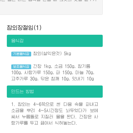
참외장절임(1)
음식감
참외(설익은것) 5kg
기본음식감
간장 1kg, 소금 150g, 참기름
보조음식감
100g, 사탕가루 150g, 파 150g, 마늘 70g,
고추가루 30g, 닦은 참깨 10g, 맛내기 10g
만드는 방법
1. 참외는 4~6쪽으로 썬 다음 속을 파내고
소금을 뿌려 4~5시간정도 놔두었다가 보에
싸서 누름돌로 지질러 물을 짠다. 간장은 사
탕가루를 두고 끓여서 식혀놓는다.