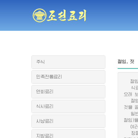
절임, 젓
주식
민족전통료리
절임은
식료품
연회료리
오래 
절임감
식사료리
것을 
일반적
절임)
사냥료리
여러가
장절임
지방료리