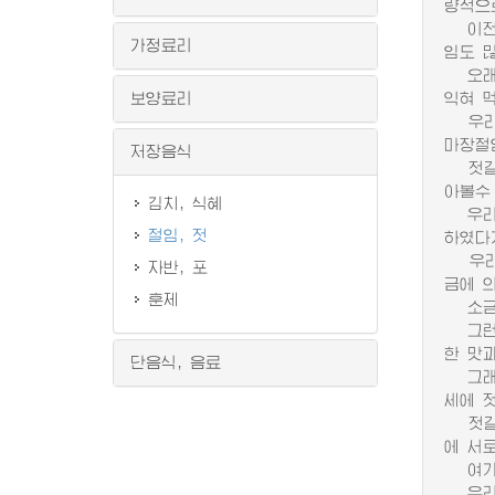
량적으
이전시
가정료리
임도 
오래 
보양료리
익혀 
우리 
마장절
저장음식
젓갈은
아볼수
김치, 식혜
우리 
절임, 젓
하였다
우리 
자반, 포
금에 
훈제
소금에
그런데
한 맛
단음식, 음료
그래서
세에 
젓갈의
에 서
여기에
우리 