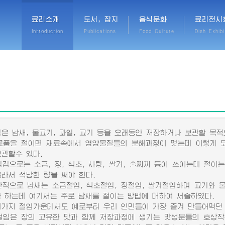
료리소개
도서, 잡지
음식문화
료리전시
Introduction
Publications
Food Culture
Dish Exhibi
 남새, 물고기, 과일, 고기 등을 오래동안 저장하거나 보관할 목적
을 절이면 재료속에서 영양물질들의 분해과정이 멎는데 이렇게 되
보관할수 있다.
으로는 소금, 장, 식초, 사탕, 쌀겨, 술찌끼 등이 쓰이는데 절이
골라서 적당한 량을 써야 한다.
으로 남새는 소금절임, 식초절임, 장절임, 쌀겨절임하며 고기와 물
을 하는데 여기서는 주로 남새를 절이는 방법에 대하여 서술하였다.
지 절임가운데서도 예로부터 우리 인민들이 가장 즐겨 만들어먹던 
은 장의 고유한 맛과 함께 저장과정에 생기는 맛성분들의 호상작