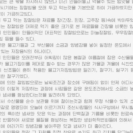
로는 큰 몫을 차지하지 않으나 미리 만들어놓고 먹을수 있는 입맛을 
기에는 장절임을 오래 두고 먹는것을 기본으로 하여 가공하였지만 
많이 가공하고있다.
두고 먹는 장절임은 재료를 장(간장, 된장, 고추장 등)속에 박아두
먹는 장절임은 대체로 먹기 좋은 크기로 썬 재료들을 간장을 비롯한 
인민들이 만들어먹던 대표적인 장절임으로는 마늘장절임, 무우장절임,
임 등을 들수 있다.
 물고기들과 그 부산물에 소금과 양념감을 넣어 일정한 온도에서 
 있는 저장음식의 하나이다.
인민들은 오래전부터 어획량이 많은 봄철과 여름철에 잡은 수산물들
가 물고기잡이를 제대로 할수 없는 경우가 많은 가을과 겨울에 식찬으
선조들이 흔히 적용한 물고기저장방법은 말리기, 절구기, 얼구기 등
의한 절구기였다.
 의한 절임법으로는 날씨조건과 장소에 구애됨이 없이 언제 어디서나
 이렇게 저장하는 과정에 사람들은 같은 온도조건에서도 소금의 농
과 냄새를 형성한다는것을 발견하게 되였다.
 수산물을 순수 보관을 위해 절이는것과 함께 우정 삭을수 있게 소
젓갈로 명명되여 오늘에 이르기까지 조선사람들의 식사구성에서 무시할
 특이한 냄새와 맛은 익는 과정에 단백질과 기름을 비롯한 원료속
로 반응하여 새로운 물질을 형성하는 복잡한 생화학적변화들에 의해서
 여러가지 양념감을 넣어주면 맛과 냄새가 더 좋아진다.
인민들은 젓갈 그 자체를 직접 찬으로 쓰기도 하고 김치를 담그는데