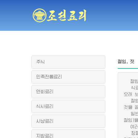
절임, 젓
주식
민족전통료리
절임은
식료품
연회료리
오래 
절임감
식사료리
것을 
일반적
절임)
사냥료리
여러가
장절임
지방료리