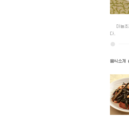
마늘초절
다.
음식소개