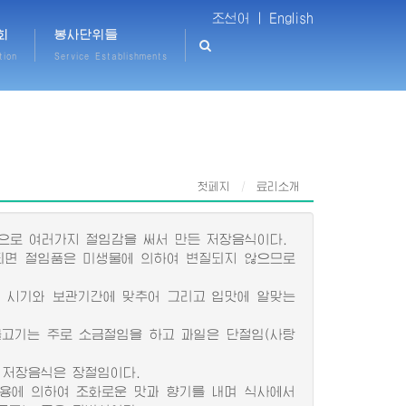
조선어 |
English
회
봉사단위들
tion
Service Establishments
첫페지
료리소개
으로 여러가지 절임감을 써서 만든 저장음식이다.
면 절임품은 미생물에 의하여 변질되지 않으므로
는 시기와 보관기간에 맞추어 그리고 입맛에 알맞는
고기는 주로 소금절임을 하고 과일은 단절임(사탕
저장음식은 장절임이다.
용에 의하여 조화로운 맛과 향기를 내며 식사에서