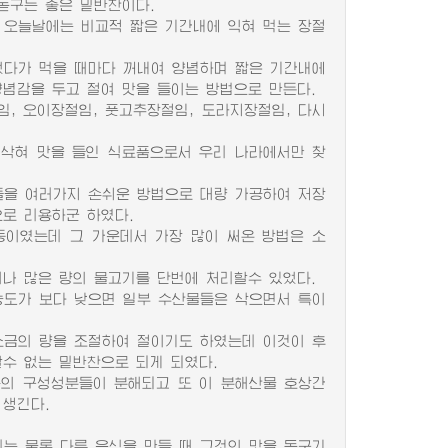
돋구는 좋은 밑반찬이다.
오늘날에는 비교적 짧은 기간내에 익혀 먹는 장절
었다가 먹을 때마다 꺼내여 양념하며 짧은 기간내에
양념감을 두고 절여 맛을 들이는 방법으로 만든다.
 오이장절임, 풋고추장절임, 도라지장절임, 다시
삭혀 맛을 들인 식료품으로서 우리 나라에서만 찾
을 여러가지 손쉬운 방법으로 대량 가공하여 저장
로 리용하군 하였다.
이였는데 그 가운데서 가장 많이 써온 방법은 소
 많은 량의 물고기를 단번에 처리할수 있었다.
도가 보다 낮으면 일부 수산물들은 삭으면서 특이
금의 량을 조절하여 절이기도 하였는데 이것이 후
수 없는 밑반찬으로 되게 되였다.
의 구성성분들이 분해되고 또 이 분해산물 호상간
 생긴다.
는 물론 다른 음식을 만들 때 그것의 맛을 돋구기