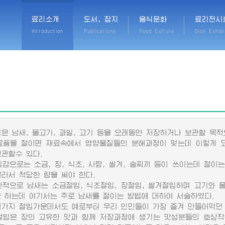
료리소개
도서, 잡지
음식문화
료리전시
Introduction
Publications
Food Culture
Dish Exhibi
 남새, 물고기, 과일, 고기 등을 오래동안 저장하거나 보관할 목적
을 절이면 재료속에서 영양물질들의 분해과정이 멎는데 이렇게 되
보관할수 있다.
으로는 소금, 장, 식초, 사탕, 쌀겨, 술찌끼 등이 쓰이는데 절이
골라서 적당한 량을 써야 한다.
으로 남새는 소금절임, 식초절임, 장절임, 쌀겨절임하며 고기와 물
을 하는데 여기서는 주로 남새를 절이는 방법에 대하여 서술하였다.
지 절임가운데서도 예로부터 우리 인민들이 가장 즐겨 만들어먹던 
은 장의 고유한 맛과 함께 저장과정에 생기는 맛성분들의 호상작