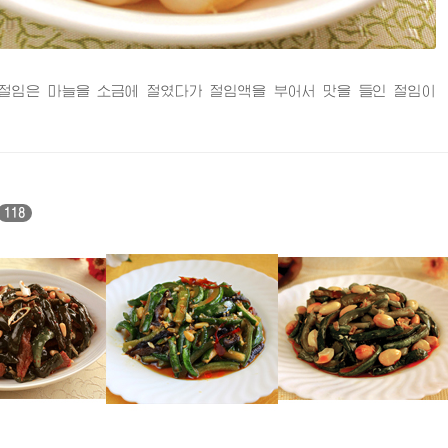
임은 마늘을 소금에 절였다가 절임액을 부어서 맛을 들인 절임이
118