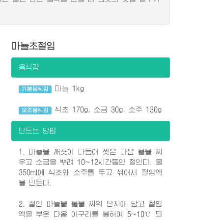
마늘초절임
음식감
마늘 1kg
기본음식감
식초 170g, 소금 30g, 소주 130g
보조음식감
만드는 방법
1. 마늘을 깨끗이 다듬어 씻은 다음 물을 찌
우고 소금을 뿌려 10~12시간동안 절인다. 물
350ml에 식초와 소주를 두고 섞어서 절임액
을 만든다.
2. 절인 마늘을 물을 찌워 단지에 담고 절임
액을 부은 다음 아구리를 봉하여 5~10℃ 되