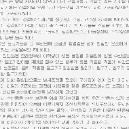
로는 큰 몫을 차지하지 않으나 미리 만들어놓고 먹을수 있는 입맛을 
기에는 장절임을 오래 두고 먹는것을 기본으로 하여 가공하였지만 
많이 가공하고있다.
두고 먹는 장절임은 재료를 장(간장, 된장, 고추장 등)속에 박아두
먹는 장절임은 대체로 먹기 좋은 크기로 썬 재료들을 간장을 비롯한 
인민들이 만들어먹던 대표적인 장절임으로는 마늘장절임, 무우장절임,
임 등을 들수 있다.
 물고기들과 그 부산물에 소금과 양념감을 넣어 일정한 온도에서 
 있는 저장음식의 하나이다.
인민들은 오래전부터 어획량이 많은 봄철과 여름철에 잡은 수산물들
가 물고기잡이를 제대로 할수 없는 경우가 많은 가을과 겨울에 식찬으
선조들이 흔히 적용한 물고기저장방법은 말리기, 절구기, 얼구기 등
의한 절구기였다.
 의한 절임법으로는 날씨조건과 장소에 구애됨이 없이 언제 어디서나
 이렇게 저장하는 과정에 사람들은 같은 온도조건에서도 소금의 농
과 냄새를 형성한다는것을 발견하게 되였다.
 수산물을 순수 보관을 위해 절이는것과 함께 우정 삭을수 있게 소
젓갈로 명명되여 오늘에 이르기까지 조선사람들의 식사구성에서 무시할
 특이한 냄새와 맛은 익는 과정에 단백질과 기름을 비롯한 원료속
로 반응하여 새로운 물질을 형성하는 복잡한 생화학적변화들에 의해서
 여러가지 양념감을 넣어주면 맛과 냄새가 더 좋아진다.
인민들은 젓갈 그 자체를 직접 찬으로 쓰기도 하고 김치를 담그는데