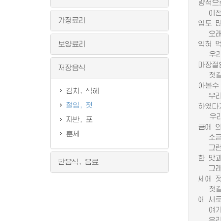
량적으
이전시
가정료리
임도 
오래 
보양료리
익혀 
우리 
마장절
저장음식
젓갈은
아볼수
김치, 식혜
우리 
절임, 젓
하였다
우리 
자반, 포
금에 
훈제
소금에
그런데
한 맛
단음식, 음료
그래서
세에 
젓갈의
에 서
여기에
우리 