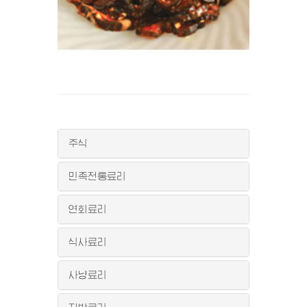
주식
민족전통료리
연회료리
식사료리
사냥료리