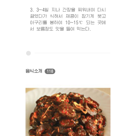
3. 3~4일 지나 간장을 찌워내여 다시
끓였다가 식혀서 채콩이 잠기게 붓고
아구리를 봉하여 10~15℃ 되는 곳에
서 보름정도 맛을 들여 먹는다.
음식소개
118