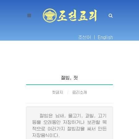
조선어 |
English
절임, 젓
첫페지
료리소개
절임은 남새, 물고기, 과일, 고기
등을 오래동안 저장하거나 보관할 목
적으로 여러가지 절임감을 써서 만든
저장음식이다.