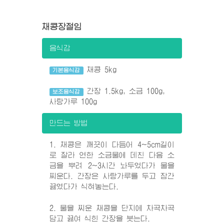
채콩장절임
음식감
채콩 5kg
기본음식감
간장 1.5kg, 소금 100g,
보조음식감
사탕가루 100g
만드는 방법
1. 채콩은 깨끗이 다듬어 4~5cm길이
로 잘라 연한 소금물에 데친 다음 소
금을 뿌려 2~3시간 놔두었다가 물을
찌운다. 간장은 사탕가루를 두고 잠간
끓였다가 식혀놓는다.
2. 물을 찌운 채콩을 단지에 차곡차곡
담고 끓여 식힌 간장을 붓는다.