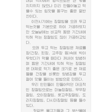
내며 식사에서 량적으로는 큰 몫을
차지하지 않으나 미리 만들어놓고 먹
을수 있는 입맛을 돋구는 좋은 밑반
찬이다.
이전시기에는 장절임을 오래 두고
먹는것을 기본으로 하여 가공하였지
만 오늘날에는 비교적 짧은 기간내에
익혀 먹는 장절임도 많이 가공하고있
다.
오래 두고 먹는 장절임은 재료를
장(간장, 된장, 고추장 등)속에 박아
두었다가 먹을 때마다 꺼내여 양념하
며 짧은 기간내에 익혀 먹는 장절임
은 대체로 먹기 좋은 크기로 썬 재료
들을 간장을 비롯한 양념감을 두고
절여 맛을 들이는 방법으로 만든다.
우리 인민들이 만들어먹던 대표적
인 장절임으로는 마늘장절임, 무우장
절임, 오이장절임, 풋고추장절임, 도
라지장절임, 다시마장절임 등을 들수
있다.
젓갈은 물고기들과 그 부산물에