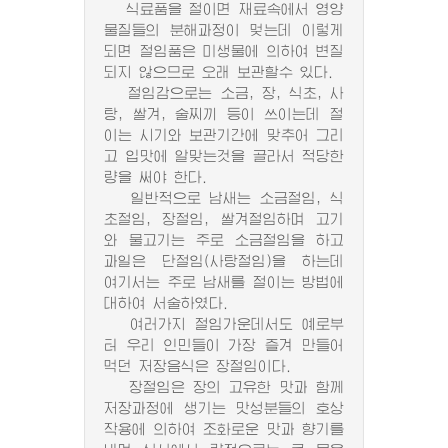
식료품을 절이면 재료속에서 영양
물질들의 분해과정이 멎는데 이렇게
되면 절임품은 미생물에 의하여 변질
되지 않으므로 오래 보관할수 있다.
절임감으로는 소금, 장, 식초, 사
탕, 쌀겨, 술찌끼 등이 쓰이는데 절
이는 시기와 보관기간에 맞추어 그리
고 입맛에 알맞는것을 골라서 적당한
량을 써야 한다.
일반적으로 남새는 소금절임, 식
초절임, 장절임, 쌀겨절임하며 고기
와 물고기는 주로 소금절임을 하고
과일은 단절임(사탕절임)을 하는데
여기서는 주로 남새를 절이는 방법에
대하여 서술하였다.
여러가지 절임가운데서도 예로부
터 우리 인민들이 가장 즐겨 만들어
먹던 저장음식은 장절임이다.
장절임은 장의 고유한 맛과 함께
저장과정에 생기는 맛성분들의 호상
작용에 의하여 조화로운 맛과 향기를