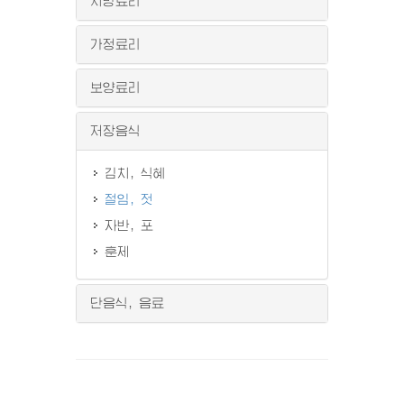
지방료리
가정료리
보양료리
저장음식
김치, 식혜
절임, 젓
자반, 포
훈제
단음식, 음료