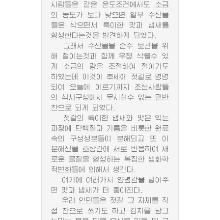
사람들은 같은 온도조건에서도 소금
의 농도가 보다 낮으면 일부 수산물
들은 삭으면서 특이한 맛과 냄새를
형성한다는것을 발견하게 되였다.
그래서 수산물을 순수 보관을 위
해 절이는것과 함께 우정 삭을수 있
게 소금의 량을 조절하여 절이기도
하였는데 이것이 후세에 젓갈로 명명
되여 오늘에 이르기까지 조선사람들
의 식사구성에서 무시할수 없는 밑반
찬으로 되게 되였다.
젓갈의 특이한 냄새와 맛은 익는
과정에 단백질과 기름을 비롯한 원료
속의 구성성분들이 분해되고 또 이
분해산물 호상간에 서로 반응하여 새
로운 물질을 형성하는 복잡한 생화학
적변화들에 의해서 생긴다.
여기에 여러가지 양념감을 넣어주
면 맛과 냄새가 더 좋아진다.
우리 인민들은 젓갈 그 자체를 직
접 찬으로 쓰기도 하고 김치를 담그