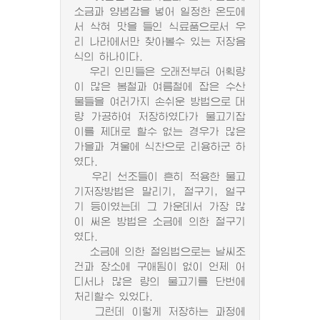
소금과 양념감을 넣어 일정한 온도에
서 삭혀 맛을 들인 식료품으로서 우
리 나라에서만 찾아볼수 있는 저장음
식의 하나이다.
우리 인민들은 오래전부터 어획량
이 많은 봄철과 여름철에 잡은 수산
물들을 여러가지 손쉬운 방법으로 대
량 가공하여 저장하였다가 물고기잡
이를 제대로 할수 없는 경우가 많은
가을과 겨울에 식찬으로 리용하군 하
였다.
우리 선조들이 흔히 적용한 물고
기저장방법은 말리기, 절구기, 얼구
기 등이였는데 그 가운데서 가장 많
이 써온 방법은 소금에 의한 절구기
였다.
소금에 의한 절임법으로는 날씨조
건과 장소에 구애됨이 없이 언제 어
디서나 많은 량의 물고기를 단번에
처리할수 있었다.
그런데 이렇게 저장하는 과정에