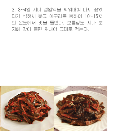
3. 3~4일 지나 절임액을 찌워내여 다시 끓였
다가 식혀서 붓고 아구리를 봉하여 10~15℃
의 온도에서 맛을 들인다. 보름정도 지나 분
지에 맛이 들면 꺼내여 그대로 먹는다.