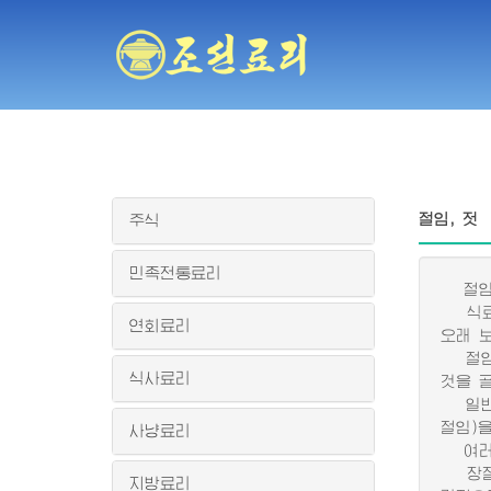
절임, 젓
주식
민족전통료리
절임은
식료품
연회료리
오래 
절임감
식사료리
것을 
일반적
절임)
사냥료리
여러가
장절임
지방료리