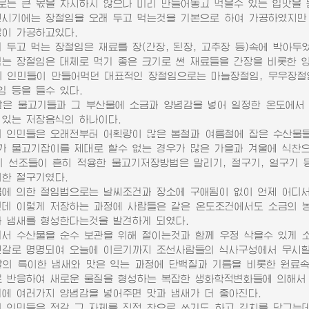
로는 큰 몫을 차지하지 않으나 미리 만들어놓고 먹을수 있는 입맛을 
기에는 장절임을 오래 두고 먹는것을 기본으로 하여 가공하였지만 
많이 가공하고있다.
두고 먹는 장절임은 재료를 장(간장, 된장, 고추장 등)속에 박아두
먹는 장절임은 대체로 먹기 좋은 크기로 썬 재료들을 간장을 비롯한 
인민들이 만들어먹던 대표적인 장절임으로는 마늘장절임, 무우장절임,
임 등을 들수 있다.
 물고기들과 그 부산물에 소금과 양념감을 넣어 일정한 온도에서 
 있는 저장음식의 하나이다.
인민들은 오래전부터 어획량이 많은 봄철과 여름철에 잡은 수산물들
가 물고기잡이를 제대로 할수 없는 경우가 많은 가을과 겨울에 식찬으
선조들이 흔히 적용한 물고기저장방법은 말리기, 절구기, 얼구기 등
의한 절구기였다.
 의한 절임법으로는 날씨조건과 장소에 구애됨이 없이 언제 어디서나
 이렇게 저장하는 과정에 사람들은 같은 온도조건에서도 소금의 농
과 냄새를 형성한다는것을 발견하게 되였다.
 수산물을 순수 보관을 위해 절이는것과 함께 우정 삭을수 있게 소
젓갈로 명명되여 오늘에 이르기까지 조선사람들의 식사구성에서 무시할
 특이한 냄새와 맛은 익는 과정에 단백질과 기름을 비롯한 원료속
로 반응하여 새로운 물질을 형성하는 복잡한 생화학적변화들에 의해서
 여러가지 양념감을 넣어주면 맛과 냄새가 더 좋아진다.
인민들은 젓갈 그 자체를 직접 찬으로 쓰기도 하고 김치를 담그는데