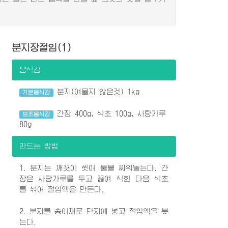
분지장절임(1)
음식감
분지(여물지 않은것) 1kg
기본음식감
간장 400g, 식초 100g, 사탕가루
보조음식감
80g
만드는 방법
1. 분지는 깨끗이 씻어 물을 찌워놓는다. 간
장은 사탕가루를 두고 끓여 식힌 다음 식초
를 섞어 절임액을 만든다.
2. 분지를 송이채로 단지에 넣고 절임액을 붓
는다.