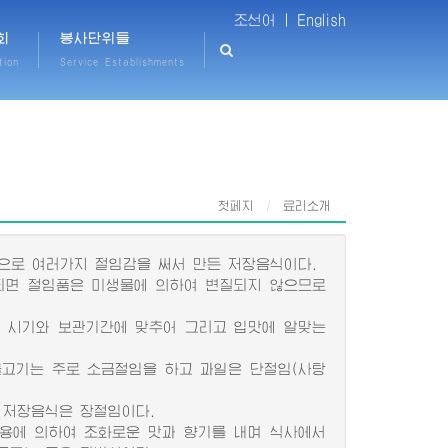
조선어 |
English
회
봉사단위들
tion
Service Establishments
첫페지
료리소개
으로 여러가지 절임감을 써서 만든 저장음식이다.
면 절임품은 미생물에 의하여 변질되지 않으므로
는 시기와 보관기간에 맞추어 그리고 입맛에 알맞는
고기는 주로 소금절임을 하고 과일은 단절임(사탕
저장음식은 장절임이다.
용에 의하여 조화로운 맛과 향기를 내며 식사에서