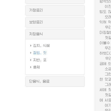
량적으
이전시
가정료리
임도 
오래 
보양료리
익혀 
우리 
마장절
저장음식
젓갈은
아볼수
김치, 식혜
우리 
절임, 젓
하였다
우리 
자반, 포
금에 
훈제
소금에
그런데
한 맛
단음식, 음료
그래서
세에 
젓갈의
에 서
여기에
우리 