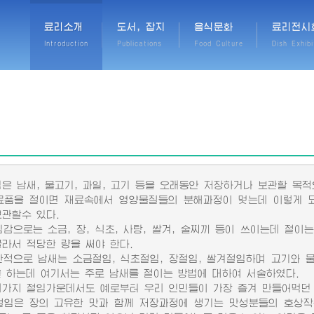
료리소개
도서, 잡지
음식문화
료리전시
Introduction
Publications
Food Culture
Dish Exhibi
 남새, 물고기, 과일, 고기 등을 오래동안 저장하거나 보관할 목적
을 절이면 재료속에서 영양물질들의 분해과정이 멎는데 이렇게 되
보관할수 있다.
으로는 소금, 장, 식초, 사탕, 쌀겨, 술찌끼 등이 쓰이는데 절이
골라서 적당한 량을 써야 한다.
으로 남새는 소금절임, 식초절임, 장절임, 쌀겨절임하며 고기와 물
을 하는데 여기서는 주로 남새를 절이는 방법에 대하여 서술하였다.
지 절임가운데서도 예로부터 우리 인민들이 가장 즐겨 만들어먹던 
은 장의 고유한 맛과 함께 저장과정에 생기는 맛성분들의 호상작