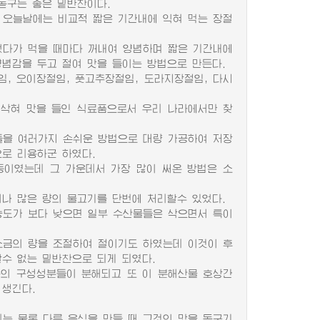
돋구는 좋은 밑반찬이다.
오늘날에는 비교적 짧은 기간내에 익혀 먹는 장절
었다가 먹을 때마다 꺼내여 양념하며 짧은 기간내에
양념감을 두고 절여 맛을 들이는 방법으로 만든다.
 오이장절임, 풋고추장절임, 도라지장절임, 다시
삭혀 맛을 들인 식료품으로서 우리 나라에서만 찾
을 여러가지 손쉬운 방법으로 대량 가공하여 저장
로 리용하군 하였다.
이였는데 그 가운데서 가장 많이 써온 방법은 소
 많은 량의 물고기를 단번에 처리할수 있었다.
도가 보다 낮으면 일부 수산물들은 삭으면서 특이
금의 량을 조절하여 절이기도 하였는데 이것이 후
수 없는 밑반찬으로 되게 되였다.
의 구성성분들이 분해되고 또 이 분해산물 호상간
 생긴다.
는 물론 다른 음식을 만들 때 그것의 맛을 돋구기