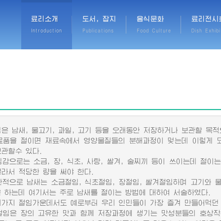
료리소개
도서, 잡지
음식문화
료리전시
Introduction
Publications
Food Culture
Dish Exhibi
 남새, 물고기, 과일, 고기 등을 오래동안 저장하거나 보관할 목적
을 절이면 재료속에서 영양물질들의 분해과정이 멎는데 이렇게 되
보관할수 있다.
으로는 소금, 장, 식초, 사탕, 쌀겨, 술찌끼 등이 쓰이는데 절이
골라서 적당한 량을 써야 한다.
으로 남새는 소금절임, 식초절임, 장절임, 쌀겨절임하며 고기와 물
을 하는데 여기서는 주로 남새를 절이는 방법에 대하여 서술하였다.
지 절임가운데서도 예로부터 우리 인민들이 가장 즐겨 만들어먹던 
은 장의 고유한 맛과 함께 저장과정에 생기는 맛성분들의 호상작