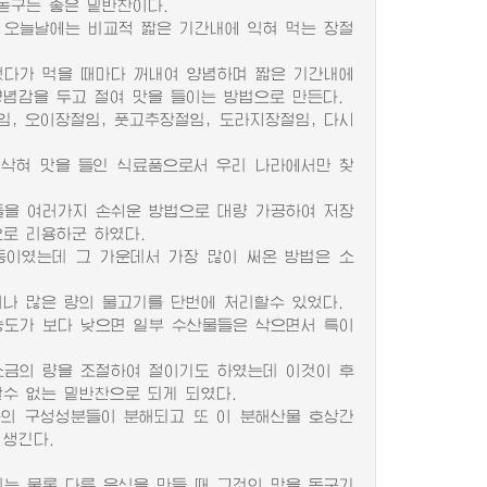
돋구는 좋은 밑반찬이다.
오늘날에는 비교적 짧은 기간내에 익혀 먹는 장절
었다가 먹을 때마다 꺼내여 양념하며 짧은 기간내에
양념감을 두고 절여 맛을 들이는 방법으로 만든다.
 오이장절임, 풋고추장절임, 도라지장절임, 다시
삭혀 맛을 들인 식료품으로서 우리 나라에서만 찾
을 여러가지 손쉬운 방법으로 대량 가공하여 저장
로 리용하군 하였다.
이였는데 그 가운데서 가장 많이 써온 방법은 소
 많은 량의 물고기를 단번에 처리할수 있었다.
도가 보다 낮으면 일부 수산물들은 삭으면서 특이
금의 량을 조절하여 절이기도 하였는데 이것이 후
수 없는 밑반찬으로 되게 되였다.
의 구성성분들이 분해되고 또 이 분해산물 호상간
 생긴다.
는 물론 다른 음식을 만들 때 그것의 맛을 돋구기