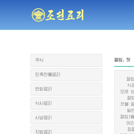
절임, 젓
주식
민족전통료리
절임은
식료품
연회료리
오래 
절임감
식사료리
것을 
일반적
절임)
사냥료리
여러가
장절임
지방료리