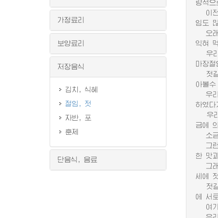
량적으
이전시
가정료리
임도 
오래 
보양료리
익혀 
우리 
마장절
저장음식
젓갈은
아볼수
김치, 식혜
우리 
절임, 젓
하였다
우리 
자반, 포
금에 
훈제
소금에
그런데
한 맛
단음식, 음료
그래서
세에 
젓갈의
에 서
여기에
우리 