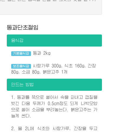
동과단초절임
음식감
동과 2kg
기본음식감
사탕가루 300g, 식초 160g, 간장
보조음식감
80g, 소금 80g, 붉은고추 1개
만드는 방법
1. 동과를 쪽으로 썰어서 속을 파내고 껍질을
벗긴 다음 두께가 0.5cm정도 되게 나박모양
으로 썰어 소금을 뿌려놓는다. 붉은고추는 가
늘게 썬다.
2. 물 2L에 식초와 사탕가루, 간장을 두고