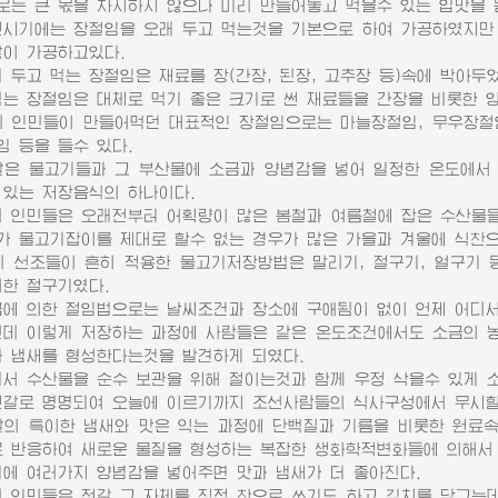
로는 큰 몫을 차지하지 않으나 미리 만들어놓고 먹을수 있는 입맛을 
기에는 장절임을 오래 두고 먹는것을 기본으로 하여 가공하였지만 
많이 가공하고있다.
두고 먹는 장절임은 재료를 장(간장, 된장, 고추장 등)속에 박아두
먹는 장절임은 대체로 먹기 좋은 크기로 썬 재료들을 간장을 비롯한 
인민들이 만들어먹던 대표적인 장절임으로는 마늘장절임, 무우장절임,
임 등을 들수 있다.
 물고기들과 그 부산물에 소금과 양념감을 넣어 일정한 온도에서 
 있는 저장음식의 하나이다.
인민들은 오래전부터 어획량이 많은 봄철과 여름철에 잡은 수산물들
가 물고기잡이를 제대로 할수 없는 경우가 많은 가을과 겨울에 식찬으
선조들이 흔히 적용한 물고기저장방법은 말리기, 절구기, 얼구기 등
의한 절구기였다.
 의한 절임법으로는 날씨조건과 장소에 구애됨이 없이 언제 어디서나
 이렇게 저장하는 과정에 사람들은 같은 온도조건에서도 소금의 농
과 냄새를 형성한다는것을 발견하게 되였다.
 수산물을 순수 보관을 위해 절이는것과 함께 우정 삭을수 있게 소
젓갈로 명명되여 오늘에 이르기까지 조선사람들의 식사구성에서 무시할
 특이한 냄새와 맛은 익는 과정에 단백질과 기름을 비롯한 원료속
로 반응하여 새로운 물질을 형성하는 복잡한 생화학적변화들에 의해서
 여러가지 양념감을 넣어주면 맛과 냄새가 더 좋아진다.
인민들은 젓갈 그 자체를 직접 찬으로 쓰기도 하고 김치를 담그는데