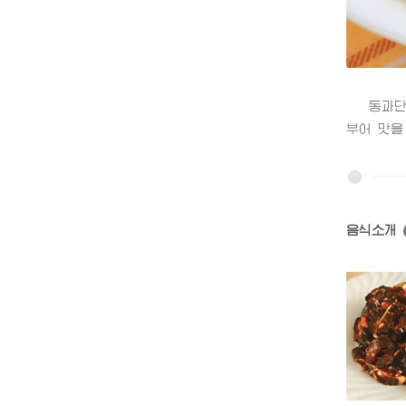
동과단초
부어 맛을
음식소개