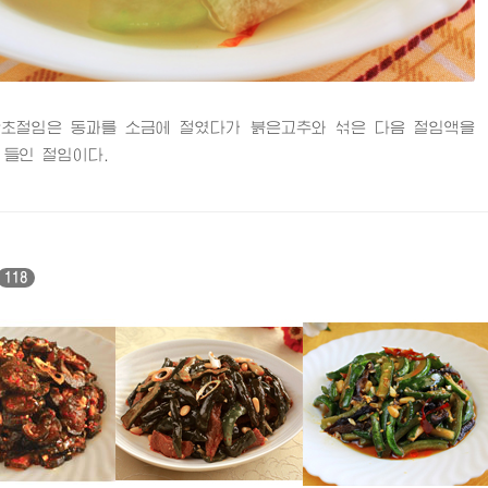
절임은 동과를 소금에 절였다가 붉은고추와 섞은 다음 절임액을
 들인 절임이다.
118