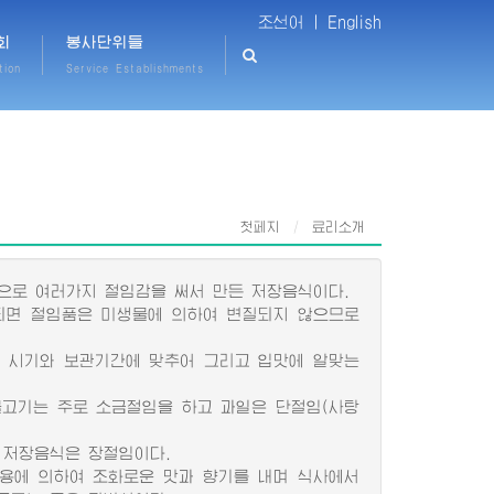
조선어 |
English
회
봉사단위들
tion
Service Establishments
첫페지
료리소개
으로 여러가지 절임감을 써서 만든 저장음식이다.
면 절임품은 미생물에 의하여 변질되지 않으므로
는 시기와 보관기간에 맞추어 그리고 입맛에 알맞는
고기는 주로 소금절임을 하고 과일은 단절임(사탕
저장음식은 장절임이다.
용에 의하여 조화로운 맛과 향기를 내며 식사에서