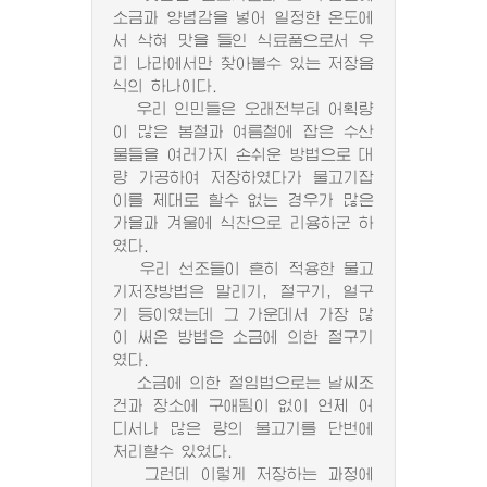
소금과 양념감을 넣어 일정한 온도에
서 삭혀 맛을 들인 식료품으로서 우
리 나라에서만 찾아볼수 있는 저장음
식의 하나이다.
우리 인민들은 오래전부터 어획량
이 많은 봄철과 여름철에 잡은 수산
물들을 여러가지 손쉬운 방법으로 대
량 가공하여 저장하였다가 물고기잡
이를 제대로 할수 없는 경우가 많은
가을과 겨울에 식찬으로 리용하군 하
였다.
우리 선조들이 흔히 적용한 물고
기저장방법은 말리기, 절구기, 얼구
기 등이였는데 그 가운데서 가장 많
이 써온 방법은 소금에 의한 절구기
였다.
소금에 의한 절임법으로는 날씨조
건과 장소에 구애됨이 없이 언제 어
디서나 많은 량의 물고기를 단번에
처리할수 있었다.
그런데 이렇게 저장하는 과정에