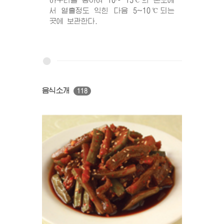
아구리를 봉하여 10~ 15℃의 온도에
서 열흘정도 익힌 다음 5~10℃되는
곳에 보관한다.
음식소개
118