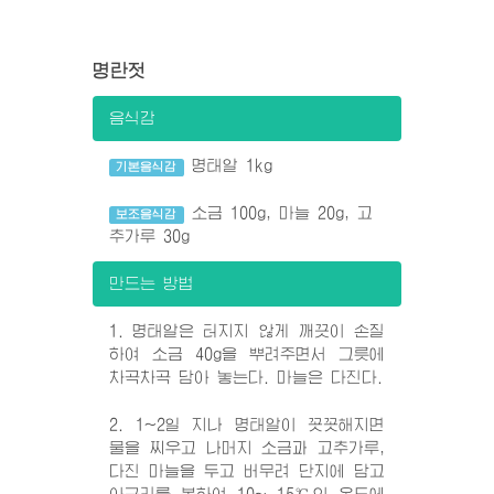
명란젓
음식감
명태알 1kg
기본음식감
소금 100g, 마늘 20g, 고
보조음식감
추가루 30g
만드는 방법
1. 명태알은 터지지 않게 깨끗이 손질
하여 소금 40g을 뿌려주면서 그릇에
차곡차곡 담아 놓는다. 마늘은 다진다.
2. 1~2일 지나 명태알이 꼿꼿해지면
물을 찌우고 나머지 소금과 고추가루,
다진 마늘을 두고 버무려 단지에 담고