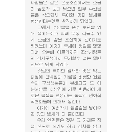
사람들은 같은 온도조건에서도 소금
의 농도가 보다 낮으면 일부 수산물
들은 삭으면서 특이한 맛과 냄새를
형성한다는것을 발견하게 되였다.
그래서 수산물을 순수 보관을 위
해 절이는것과 함께 우정 삭을수 있
게 소금의 량을 조절하여 절이기도
하였는데 이것이 후세에 젓갈로 명명
되여 오늘에 이르기까지 조선사람들
의 식사구성에서 무시할수 없는 밑반
찬으로 되게 되였다.
젓갈의 특이한 냄새와 맛은 익는
과정에 단백질과 기름을 비롯한 원료
속의 구성성분들이 분해되고 또 이
분해산물 호상간에 서로 반응하여 새
로운 물질을 형성하는 복잡한 생화학
적변화들에 의해서 생긴다.
여기에 여러가지 양념감을 넣어주
면 맛과 냄새가 더 좋아진다.
우리 인민들은 젓갈 그 자체를 직
접 찬으로 쓰기도 하고 김치를 담그