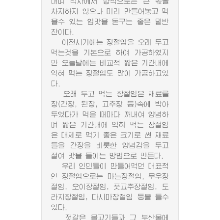
내며 식사에서 량적으로는 큰 몫을
차지하지 않으나 미리 만들어놓고 먹
을수 있는 입맛을 돋구는 좋은 밑반
찬이다.
이전시기에는 장절임을 오래 두고
먹는것을 기본으로 하여 가공하였지
만 오늘날에는 비교적 짧은 기간내에
익혀 먹는 장절임도 많이 가공하고있
다.
오래 두고 먹는 장절임은 재료를
장(간장, 된장, 고추장 등)속에 박아
두었다가 먹을 때마다 꺼내여 양념하
며 짧은 기간내에 익혀 먹는 장절임
은 대체로 먹기 좋은 크기로 썬 재료
들을 간장을 비롯한 양념감을 두고
절여 맛을 들이는 방법으로 만든다.
우리 인민들이 만들어먹던 대표적
인 장절임으로는 마늘장절임, 무우장
절임, 오이장절임, 풋고추장절임, 도
라지장절임, 다시마장절임 등을 들수
있다.
젓갈은 물고기들과 그 부산물에