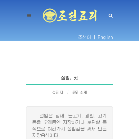
조선어 |
English
절임, 젓
첫페지
료리소개
절임은 남새, 물고기, 과일, 고기
등을 오래동안 저장하거나 보관할 목
적으로 여러가지 절임감을 써서 만든
저장음식이다.