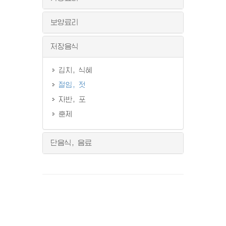
보양료리
저장음식
김치, 식혜
절임, 젓
자반, 포
훈제
단음식, 음료