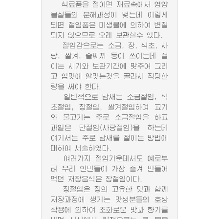
식료품을 절이면 재료속에서 영양
물질들의 분해과정이 멎는데 이렇게
되면 절임품은 미생물에 의하여 변질
되지 않으므로 오래 보관할수 있다.
절임감으로는 소금, 장, 식초, 사
탕, 쌀겨, 술찌끼 등이 쓰이는데 절
이는 시기와 보관기간에 맞추어 그리
고 입맛에 알맞는것을 골라서 적당한
량을 써야 한다.
일반적으로 남새는 소금절임, 식
초절임, 장절임, 쌀겨절임하며 고기
와 물고기는 주로 소금절임을 하고
과일은 단절임(사탕절임)을 하는데
여기서는 주로 남새를 절이는 방법에
대하여 서술하였다.
여러가지 절임가운데서도 예로부
터 우리 인민들이 가장 즐겨 만들어
먹던 저장음식은 장절임이다.
장절임은 장의 고유한 맛과 함께
저장과정에 생기는 맛성분들의 호상
작용에 의하여 조화로운 맛과 향기를