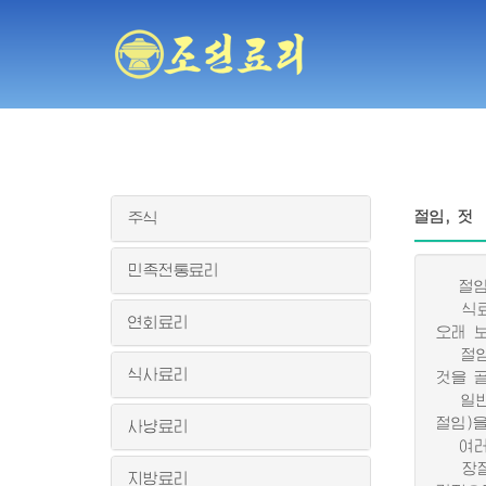
절임, 젓
주식
민족전통료리
절임은
식료품
연회료리
오래 
절임감
식사료리
것을 
일반적
절임)
사냥료리
여러가
장절임
지방료리