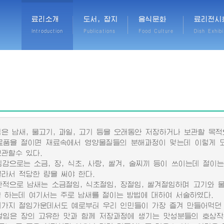
료리소개
도서, 잡지
음식문화
료리전시
Introduction
Publications
Food Culture
Dish Exhibi
 남새, 물고기, 과일, 고기 등을 오래동안 저장하거나 보관할 목적
을 절이면 재료속에서 영양물질들의 분해과정이 멎는데 이렇게 되
보관할수 있다.
으로는 소금, 장, 식초, 사탕, 쌀겨, 술찌끼 등이 쓰이는데 절이
골라서 적당한 량을 써야 한다.
으로 남새는 소금절임, 식초절임, 장절임, 쌀겨절임하며 고기와 물
을 하는데 여기서는 주로 남새를 절이는 방법에 대하여 서술하였다.
지 절임가운데서도 예로부터 우리 인민들이 가장 즐겨 만들어먹던 
은 장의 고유한 맛과 함께 저장과정에 생기는 맛성분들의 호상작