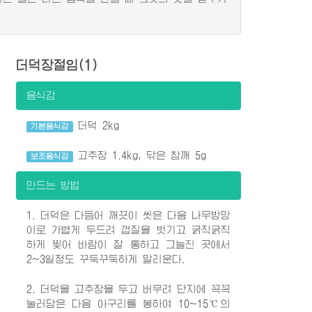
더덕장절임(1)
음식감
더덕 2kg
기본음식감
고추장 1.4kg, 닦은 참깨 5g
보조음식감
만드는 방법
1. 더덕은 다듬어 깨끗이 씻은 다음 나무방망
이로 가볍게 두드려 껍질을 벗기고 굵직굵직
하게 찢어 바람이 잘 통하고 그늘진 곳에서
2~3일정도 꾸둑꾸둑하게 말리운다.
2. 더덕을 고추장을 두고 버무려 단지에 꼭꼭
눌러담은 다음 아구리를 봉하여 10~15℃의