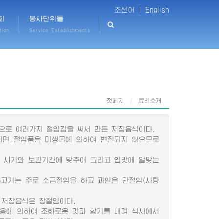
조선어 |
English
회
봉사단위들
tion
Service Establishments
첫페지
료리소개
으로 여러가지 절임감을 써서 만든 저장음식이다.
면 절임품은 미생물에 의하여 변질되지 않으므로
는 시기와 보관기간에 맞추어 그리고 입맛에 알맞는
고기는 주로 소금절임을 하고 과일은 단절임(사탕
저장음식은 장절임이다.
용에 의하여 조화로운 맛과 향기를 내며 식사에서