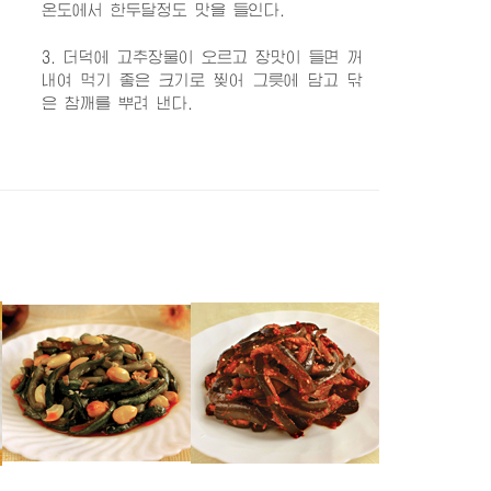
온도에서 한두달정도 맛을 들인다.
3. 더덕에 고추장물이 오르고 장맛이 들면 꺼
내여 먹기 좋은 크기로 찢어 그릇에 담고 닦
은 참깨를 뿌려 낸다.