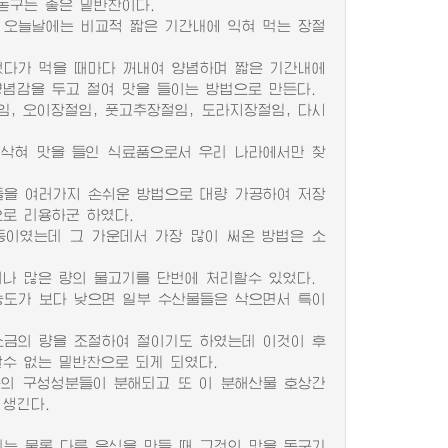
돋구는 좋은 밑반찬이다.
오늘날에는 비교적 짧은 기간내에 익혀 먹는 장절
었다가 먹을 때마다 꺼내여 양념하며 짧은 기간내에
양념감을 두고 절여 맛을 들이는 방법으로 만든다.
 오이장절임, 풋고추장절임, 도라지장절임, 다시
삭혀 맛을 들인 식료품으로서 우리 나라에서만 찾
을 여러가지 손쉬운 방법으로 대량 가공하여 저장
로 리용하군 하였다.
이였는데 그 가운데서 가장 많이 써온 방법은 소
 많은 량의 물고기를 단번에 처리할수 있었다.
도가 보다 낮으면 일부 수산물들은 삭으면서 특이
금의 량을 조절하여 절이기도 하였는데 이것이 후
수 없는 밑반찬으로 되게 되였다.
의 구성성분들이 분해되고 또 이 분해산물 호상간
 생긴다.
는 물론 다른 음식을 만들 때 그것의 맛을 돋구기