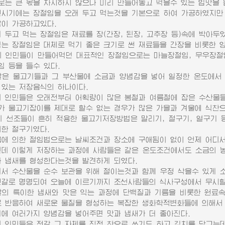
로는 큰 몫을 차지하지 않으나 미리 만들어놓고 먹을수 있는 입맛을 
기에는 장절임을 오래 두고 먹는것을 기본으로 하여 가공하였지만 
많이 가공하고있다.
두고 먹는 장절임은 재료를 장(간장, 된장, 고추장 등)속에 박아두
먹는 장절임은 대체로 먹기 좋은 크기로 썬 재료들을 간장을 비롯한 
인민들이 만들어먹던 대표적인 장절임으로는 마늘장절임, 무우장절임,
임 등을 들수 있다.
 물고기들과 그 부산물에 소금과 양념감을 넣어 일정한 온도에서 
 있는 저장음식의 하나이다.
인민들은 오래전부터 어획량이 많은 봄철과 여름철에 잡은 수산물들
가 물고기잡이를 제대로 할수 없는 경우가 많은 가을과 겨울에 식찬으
선조들이 흔히 적용한 물고기저장방법은 말리기, 절구기, 얼구기 등
의한 절구기였다.
 의한 절임법으로는 날씨조건과 장소에 구애됨이 없이 언제 어디서나
 이렇게 저장하는 과정에 사람들은 같은 온도조건에서도 소금의 농
과 냄새를 형성한다는것을 발견하게 되였다.
 수산물을 순수 보관을 위해 절이는것과 함께 우정 삭을수 있게 소
젓갈로 명명되여 오늘에 이르기까지 조선사람들의 식사구성에서 무시할
 특이한 냄새와 맛은 익는 과정에 단백질과 기름을 비롯한 원료속
로 반응하여 새로운 물질을 형성하는 복잡한 생화학적변화들에 의해서
 여러가지 양념감을 넣어주면 맛과 냄새가 더 좋아진다.
인민들은 젓갈 그 자체를 직접 찬으로 쓰기도 하고 김치를 담그는데