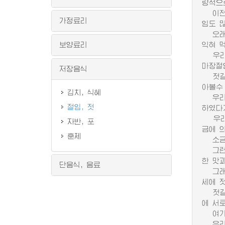
량적으
이전시
가정료리
임도 
오래 
보양료리
익혀 
우리 
마장절
저장음식
젓갈은
아볼수
김치, 식혜
우리 
절임, 젓
하였다
우리 
자반, 포
금에 
훈제
소금에
그런데
한 맛
단음식, 음료
그래서
세에 
젓갈의
에 서
여기에
우리 