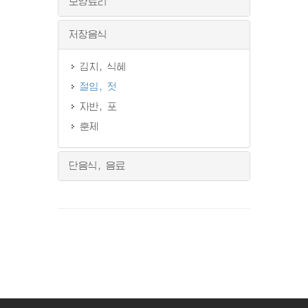
보양료리
저장음식
김치, 식혜
절임, 젓
자반, 포
훈제
단음식, 음료