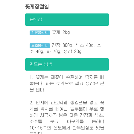
꽃게장절임
음식감
꽃게 2kg
기본음식감
간장 800g, 식초 40g, 소
보조음식감
주 40g, 파 70g, 생강 20g
만드는 방법
1. 꽃게는 깨끗이 손질하여 딱지를 떼
놓는다. 파는 토막으로 썰고 생강은 편
을 낸다.
2. 단지에 파토막과 생강편을 넣고 꽃
게를 딱지를 떼여낸 등부분이 우로 향
하게 차곡차곡 넣은 다음 간장과 식초,
소주를 붓고 아구리를 봉하여
10~15℃의 온도에서 한두달정도 맛을
들인다.