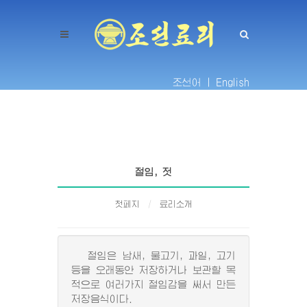
조선어 |
English
절임, 젓
첫페지
료리소개
절임은 남새, 물고기, 과일, 고기
등을 오래동안 저장하거나 보관할 목
적으로 여러가지 절임감을 써서 만든
저장음식이다.