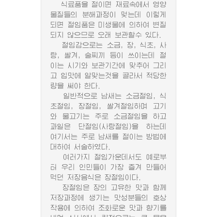
식료품을 절이면 재료속에서 영양
물질들의 분해과정이 멎는데 이렇게
되면 절임품은 미생물에 의하여 변질
되지 않으므로 오래 보관할수 있다.
절임감으로는 소금, 장, 식초, 사
탕, 쌀겨, 술찌끼 등이 쓰이는데 절
이는 시기와 보관기간에 맞추어 그리
고 입맛에 알맞는것을 골라서 적당한
량을 써야 한다.
일반적으로 남새는 소금절임, 식
초절임, 장절임, 쌀겨절임하며 고기
와 물고기는 주로 소금절임을 하고
과일은 단절임(사탕절임)을 하는데
여기서는 주로 남새를 절이는 방법에
대하여 서술하였다.
여러가지 절임가운데서도 예로부
터 우리 인민들이 가장 즐겨 만들어
먹던 저장음식은 장절임이다.
장절임은 장의 고유한 맛과 함께
저장과정에 생기는 맛성분들의 호상
작용에 의하여 조화로운 맛과 향기를