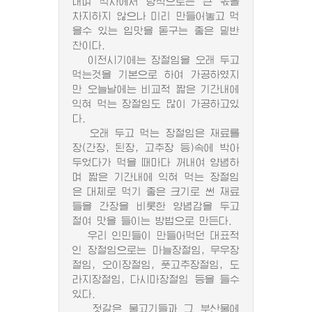
내며 식사에서 량적으로는 큰 몫을
차지하지 않으나 미리 만들어놓고 먹
을수 있는 입맛을 돋구는 좋은 밑반
찬이다.
이전시기에는 장절임을 오래 두고
먹는것을 기본으로 하여 가공하였지
만 오늘날에는 비교적 짧은 기간내에
익혀 먹는 장절임도 많이 가공하고있
다.
오래 두고 먹는 장절임은 재료를
장(간장, 된장, 고추장 등)속에 박아
두었다가 먹을 때마다 꺼내여 양념하
며 짧은 기간내에 익혀 먹는 장절임
은 대체로 먹기 좋은 크기로 썬 재료
들을 간장을 비롯한 양념감을 두고
절여 맛을 들이는 방법으로 만든다.
우리 인민들이 만들어먹던 대표적
인 장절임으로는 마늘장절임, 무우장
절임, 오이장절임, 풋고추장절임, 도
라지장절임, 다시마장절임 등을 들수
있다.
젓갈은 물고기들과 그 부산물에