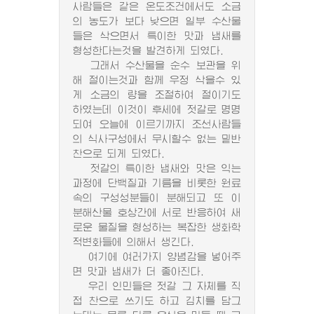
사람들은 같은 온도조건에서도 소금
의 농도가 보다 낮으면 일부 수산물
들은 삭으면서 특이한 맛과 냄새를
형성한다는것을 발견하게 되였다.
그래서 수산물을 순수 보관을 위
해 절이는것과 함께 우정 삭을수 있
게 소금의 량을 조절하여 절이기도
하였는데 이것이 후세에 젓갈로 명명
되여 오늘에 이르기까지 조선사람들
의 식사구성에서 무시할수 없는 밑반
찬으로 되게 되였다.
젓갈의 특이한 냄새와 맛은 익는
과정에 단백질과 기름을 비롯한 원료
속의 구성성분들이 분해되고 또 이
분해산물 호상간에 서로 반응하여 새
로운 물질을 형성하는 복잡한 생화학
적변화들에 의해서 생긴다.
여기에 여러가지 양념감을 넣어주
면 맛과 냄새가 더 좋아진다.
우리 인민들은 젓갈 그 자체를 직
접 찬으로 쓰기도 하고 김치를 담그