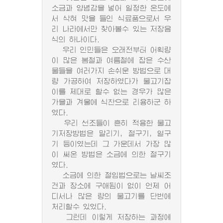
소금과 양념감을 넣어 일정한 온도에
서 삭혀 맛을 들인 식료품으로서 우
리 나라에서만 찾아볼수 있는 저장음
식의 하나이다.
우리 인민들은 오래전부터 어획량
이 많은 봄철과 여름철에 잡은 수산
물들을 여러가지 손쉬운 방법으로 대
량 가공하여 저장하였다가 물고기잡
이를 제대로 할수 없는 경우가 많은
가을과 겨울에 식찬으로 리용하군 하
였다.
우리 선조들이 흔히 적용한 물고
기저장방법은 말리기, 절구기, 얼구
기 등이였는데 그 가운데서 가장 많
이 써온 방법은 소금에 의한 절구기
였다.
소금에 의한 절임법으로는 날씨조
건과 장소에 구애됨이 없이 언제 어
디서나 많은 량의 물고기를 단번에
처리할수 있었다.
그런데 이렇게 저장하는 과정에