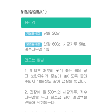
닭알장절임(1)
음식감
닭알 20알
기본음식감
간장 600g, 사탕가루 50g,
보조음식감
계수나무잎 1잎
만드는 방법
1. 닭알은 깨끗이 씻어 끓는 물에 넣
고 노란자위가 중심에 놓이도록 굴려
주면서 10분정도 삶아 껍질을 벗긴다.
2. 간장에 물 500ml와 사탕가루, 계수
나무잎을 두고 한소끔 끓여 절임액을
만들어 식혀놓는다.