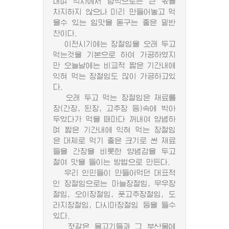
내며 식사에서 량적으로는 큰 몫을
차지하지 않으나 미리 만들어놓고 먹
을수 있는 입맛을 돋구는 좋은 밑반
찬이다.
이전시기에는 장절임을 오래 두고
먹는것을 기본으로 하여 가공하였지
만 오늘날에는 비교적 짧은 기간내에
익혀 먹는 장절임도 많이 가공하고있
다.
오래 두고 먹는 장절임은 재료를
장(간장, 된장, 고추장 등)속에 박아
두었다가 먹을 때마다 꺼내여 양념하
며 짧은 기간내에 익혀 먹는 장절임
은 대체로 먹기 좋은 크기로 썬 재료
들을 간장을 비롯한 양념감을 두고
절여 맛을 들이는 방법으로 만든다.
우리 인민들이 만들어먹던 대표적
인 장절임으로는 마늘장절임, 무우장
절임, 오이장절임, 풋고추장절임, 도
라지장절임, 다시마장절임 등을 들수
있다.
젓갈은 물고기들과 그 부산물에