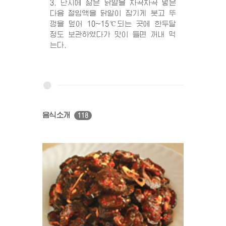
3. 단지에 삶은 닭알을 차곡차곡 넣은
다음 절임액을 닭알이 잠기게 붓고 뚜
껑을 덮어 10~15℃되는 곳에 한두달
정도 보관하였다가 맛이 들면 꺼내 먹
는다.
음식소개
118