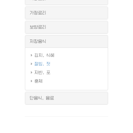
가정료리
보양료리
저장음식
김치, 식혜
절임, 젓
자반, 포
훈제
단음식, 음료