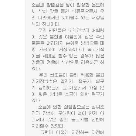
소금과 양념감을 넣어 일정한 온도에
서 삭혀 맛을 들인 식료품으로서 우
리 나라에서만 찾아볼수 있는 저장음
식의 하나이다.
우리 인민들은 오래전부터 어획량
이 많은 봄철과 여름철에 잡은 수산
물들을 여러가지 손쉬운 방법으로 대
량 가공하여 저장하였다가 물고기잡
이를 제대로 할수 없는 경우가 많은
가을과 겨울에 식찬으로 리용하군 하
였다.
우리 선조들이 흔히 적용한 물고
기저장방법은 말리기, 절구기, 얼구
기 등이였는데 그 가운데서 가장 많
이 써온 방법은 소금에 의한 절구기
였다.
소금에 의한 절임법으로는 날씨조
건과 장소에 구애됨이 없이 언제 어
디서나 많은 량의 물고기를 단번에
처리할수 있었다.
그런데 이렇게 저장하는 과정에