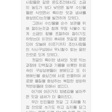
사람들은 같은 온도조건에서도 소금
의 농도가 보다 낮으면 일부 수산물
들은 삭으면서 특이한 맛과 냄새를
형성한다는것을 발견하게 되였다.
그래서 수산물을 순수 보관을 위
해 절이는것과 함께 우정 삭을수 있
게 소금의 량을 조절하여 절이기도
하였는데 이것이 후세에 젓갈로 명명
되여 오늘에 이르기까지 조선사람들
의 식사구성에서 무시할수 없는 밑반
찬으로 되게 되였다.
젓갈의 특이한 냄새와 맛은 익는
과정에 단백질과 기름을 비롯한 원료
속의 구성성분들이 분해되고 또 이
분해산물 호상간에 서로 반응하여 새
로운 물질을 형성하는 복잡한 생화학
적변화들에 의해서 생긴다.
여기에 여러가지 양념감을 넣어주
면 맛과 냄새가 더 좋아진다.
우리 인민들은 젓갈 그 자체를 직
접 찬으로 쓰기도 하고 김치를 담그