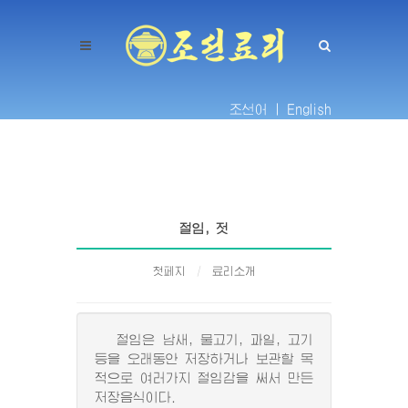
조선어 |
English
절임, 젓
첫페지
료리소개
절임은 남새, 물고기, 과일, 고기
등을 오래동안 저장하거나 보관할 목
적으로 여러가지 절임감을 써서 만든
저장음식이다.