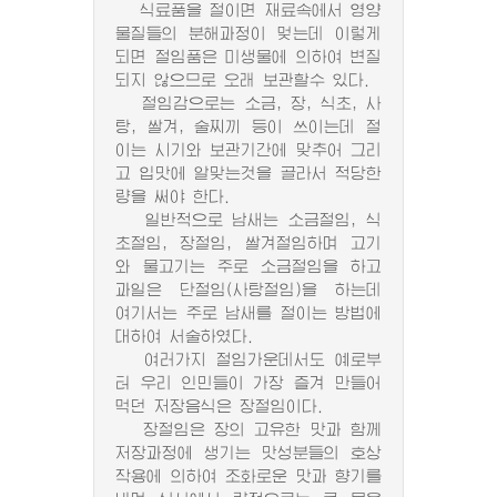
식료품을 절이면 재료속에서 영양
물질들의 분해과정이 멎는데 이렇게
되면 절임품은 미생물에 의하여 변질
되지 않으므로 오래 보관할수 있다.
절임감으로는 소금, 장, 식초, 사
탕, 쌀겨, 술찌끼 등이 쓰이는데 절
이는 시기와 보관기간에 맞추어 그리
고 입맛에 알맞는것을 골라서 적당한
량을 써야 한다.
일반적으로 남새는 소금절임, 식
초절임, 장절임, 쌀겨절임하며 고기
와 물고기는 주로 소금절임을 하고
과일은 단절임(사탕절임)을 하는데
여기서는 주로 남새를 절이는 방법에
대하여 서술하였다.
여러가지 절임가운데서도 예로부
터 우리 인민들이 가장 즐겨 만들어
먹던 저장음식은 장절임이다.
장절임은 장의 고유한 맛과 함께
저장과정에 생기는 맛성분들의 호상
작용에 의하여 조화로운 맛과 향기를