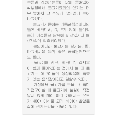
분들과 약효성분들이 많이 들어있어
식생활에서 물고기료리의 인기는 더
욱 높아져 그 수요가 끊임없이 늘어
나고있다.
물고기기름에는 기름풀림성비타민
들인 비타민A, D, E가 많이 들어있
는데 이것들은 살속에 퍼져있거나 애
(간)속에 집중되여있다.
뿐만아니라 물고기는 칼시움, 린,
마그네시움 등의 좋은 공급원천으로
도 된다.
물고기에 리진, 비타민D, 칼시움
이 함께 들어있다는 점에서 볼 때 물
고기는 어린이들의 성장발육에 특효
가 있는 음식감이라고 말할수 있다.
가정에서 물고기를 구울 때 특히
직접구이할 때 물고기에 불길이 직접
닿지 않게 해야 하며 가해지는 온도
가 400℃이하로 되게 하여야 발암물
질이 생기는것을 막을수 있다.