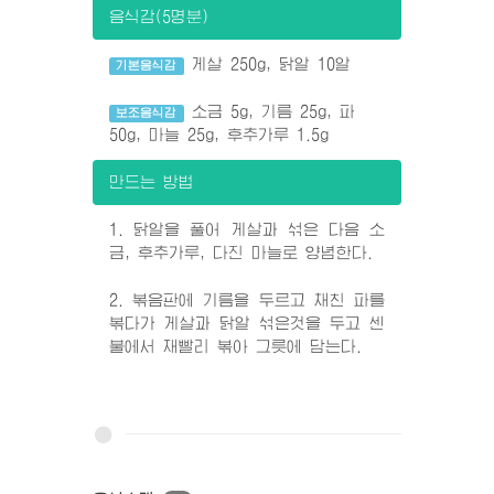
음식감(5명분)
게살 250g, 닭알 10알
기본음식감
소금 5g, 기름 25g, 파
보조음식감
50g, 마늘 25g, 후추가루 1.5g
만드는 방법
1. 닭알을 풀어 게살과 섞은 다음 소
금, 후추가루, 다진 마늘로 양념한다.
2. 볶음판에 기름을 두르고 채친 파를
볶다가 게살과 닭알 섞은것을 두고 센
불에서 재빨리 볶아 그릇에 담는다.