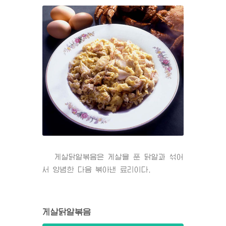
게살닭알볶음은 게살을 푼 닭알과 섞어
서 양념한 다음 볶아낸 료리이다.
게살닭알볶음