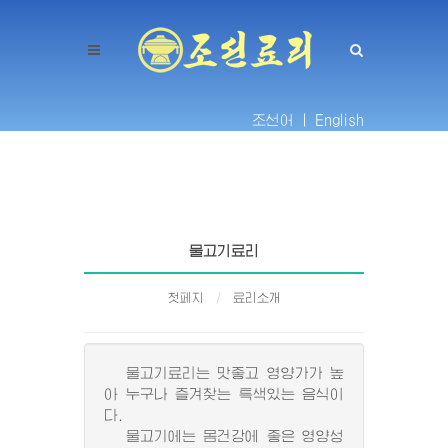
조선어 |
English
물고기료리
첫페지
료리소개
물고기료리는 맛좋고 영양가가 높
아 누구나 즐겨찾는 특색있는 음식이
다.
물고기에는 몸건강에 좋은 영양성