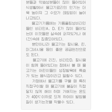
분들과 약효성분들이 많이 들어있어
식생활에서 물고기료리의 인기는 더
욱 높아져 그 수요가 끊임없이 늘어
나고있다.
물고기기름에는 기름풀림성비타민
들인 비타민A, D, E가 많이 들어있
는데 이것들은 살속에 퍼져있거나 애
(간)속에 집중되여있다.
뿐만아니라 물고기는 칼시움, 린,
마그네시움 등의 좋은 공급원천으로
도 된다.
물고기에 리진, 비타민D, 칼시움
이 함께 들어있다는 점에서 볼 때 물
고기는 어린이들의 성장발육에 특효
가 있는 음식감이라고 말할수 있다.
가정에서 물고기를 구울 때 특히
직접구이할 때 물고기에 불길이 직접
닿지 않게 해야 하며 가해지는 온도
가 400℃이하로 되게 하여야 발암물
질이 생기는것을 막을수 있다.