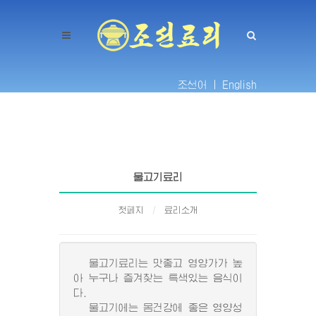
조선어 |
English
물고기료리
첫페지
료리소개
물고기료리는 맛좋고 영양가가 높
아 누구나 즐겨찾는 특색있는 음식이
다.
물고기에는 몸건강에 좋은 영양성