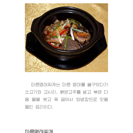
마른명태찌개는 마른 명태를 불구었다가
소고기와 고사리, 붉은고추를 넣고 볶은 다
음 물을 붓고 푹 끓여서 양념장으로 맛을
들인 료리이다.
마른명태찌개