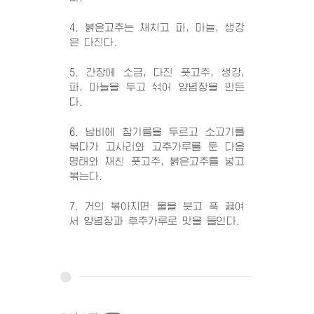
4. 붉은고추는 채치고 파, 마늘, 생강
은 다진다.
5. 간장에 소금, 다진 풋고추, 생강,
파, 마늘을 두고 섞어 양념장을 만든
다.
6. 남비에 참기름을 두르고 소고기를
볶다가 고사리와 고추가루를 둔 다음
명태와 채친 풋고추, 붉은고추를 넣고
볶는다.
7. 거의 볶아지면 물을 붓고 푹 끓여
서 양념장과 후추가루로 맛을 들인다.