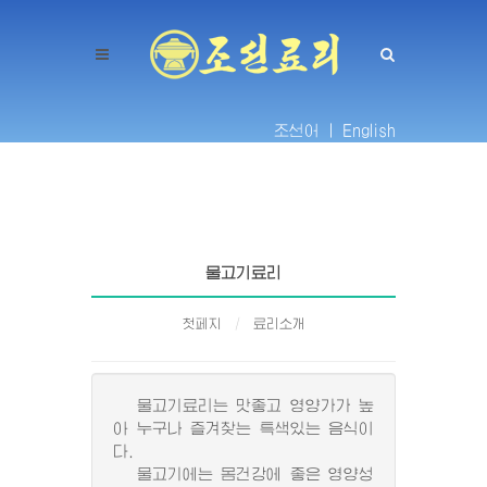
조선어 |
English
물고기료리
첫페지
료리소개
물고기료리는 맛좋고 영양가가 높
아 누구나 즐겨찾는 특색있는 음식이
다.
물고기에는 몸건강에 좋은 영양성