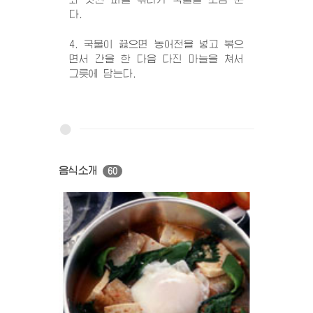
다.
4. 국물이 끓으면 농어전을 넣고 볶으
면서 간을 한 다음 다진 마늘을 쳐서
그릇에 담는다.
음식소개
60