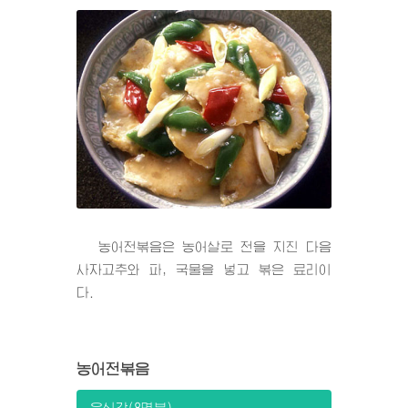
농어전볶음은 농어살로 전을 지진 다음
사자고추와 파, 국물을 넣고 볶은 료리이
다.
농어전볶음
음식감(8명분)