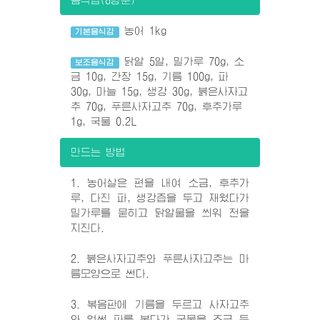
농어 1kg
기본음식감
닭알 5알, 밀가루 70g, 소
보조음식감
금 10g, 간장 15g, 기름 100g, 파
30g, 마늘 15g, 생강 30g, 붉은사자고
추 70g, 푸른사자고추 70g, 후추가루
1g, 국물 0.2L
만드는 방법
1. 농어살은 편을 내여 소금, 후추가
루, 다진 파, 생강즙을 두고 재웠다가
밀가루를 묻히고 닭알물을 씌워 전을
지진다.
2. 붉은사자고추와 푸른사자고추는 마
름모양으로 썬다.
3. 볶음판에 기름을 두르고 사자고추
와 엇썬 파를 볶다가 국물을 조금 둔