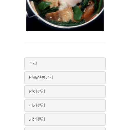
주식
민족전통료리
연회료리
식사료리
사냥료리