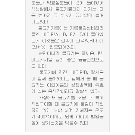
분들과 약효성분들이 많이 들어있어
식생활에서 물고기료리의 인기는 더
욱 높아져 그 수요가 끊임없이 늘어
나고있다.
물고기기름에는 기름풀림성비타민
들인 비타민A, D, E가 많이 들어있
는데 이것들은 살속에 퍼져있거나 애
(간)속에 집중되여있다.
뿐만아니라 물고기는 칼시움, 린,
마그네시움 등의 좋은 공급원천으로
도 된다.
물고기에 리진, 비타민D, 칼시움
이 함께 들어있다는 점에서 볼 때 물
고기는 어린이들의 성장발육에 특효
가 있는 음식감이라고 말할수 있다.
가정에서 물고기를 구울 때 특히
직접구이할 때 물고기에 불길이 직접
닿지 않게 해야 하며 가해지는 온도
가 400℃이하로 되게 하여야 발암물
질이 생기는것을 막을수 있다.