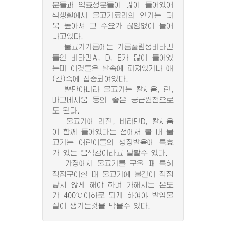
분들과 약효성분들이 많이 들어있어
식생활에서 물고기료리의 인기는 더
욱 높아져 그 수요가 끊임없이 늘어
나고있다.
물고기기름에는 기름풀림성비타민
들인 비타민A, D, E가 많이 들어있
는데 이것들은 살속에 퍼져있거나 애
(간)속에 집중되여있다.
뿐만아니라 물고기는 칼시움, 린,
마그네시움 등의 좋은 공급원천으로
도 된다.
물고기에 리진, 비타민D, 칼시움
이 함께 들어있다는 점에서 볼 때 물
고기는 어린이들의 성장발육에 특효
가 있는 음식감이라고 말할수 있다.
가정에서 물고기를 구울 때 특히
직접구이할 때 물고기에 불길이 직접
닿지 않게 해야 하며 가해지는 온도
가 400℃이하로 되게 하여야 발암물
질이 생기는것을 막을수 있다.