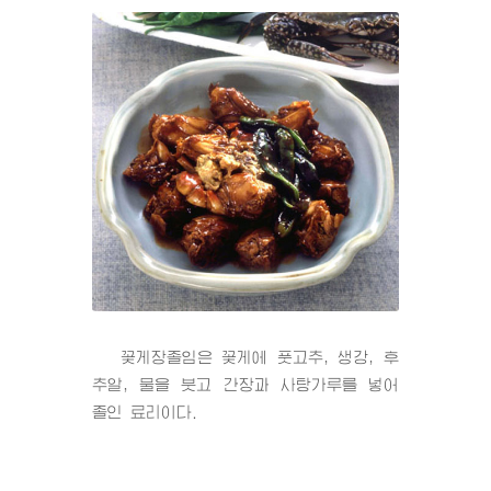
꽃게장졸임은 꽃게에 풋고추, 생강, 후
추알, 물을 붓고 간장과 사탕가루를 넣어
졸인 료리이다.