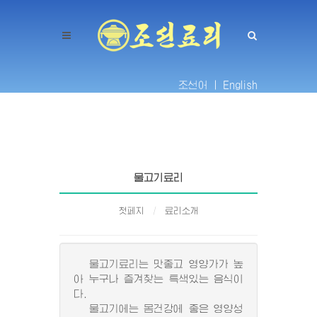
조선어 |
English
물고기료리
첫페지
료리소개
물고기료리는 맛좋고 영양가가 높
아 누구나 즐겨찾는 특색있는 음식이
다.
물고기에는 몸건강에 좋은 영양성