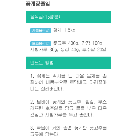
꽃게장졸임
음식감(15명분)
꽃게 1.5kg
기본음식감
풋고추 400g, 간장 100g,
보조음식감
사탕가루 30g, 생강 40g, 후추알 20알
만드는 방법
1. 꽃게는 딱지를 뗀 다음 몸체를 손
질하여 네등분으로 토막내고 다리끝마
디는 잘라버린다.
2. 남비에 꽃게와 풋고추, 생강, 부스
러뜨린 후추알을 담고 물을 부은 다음
간장과 사탕가루를 두고 졸인다.
3. 국물이 거의 졸면 꽃게와 풋고추를
그릇에 담는다.