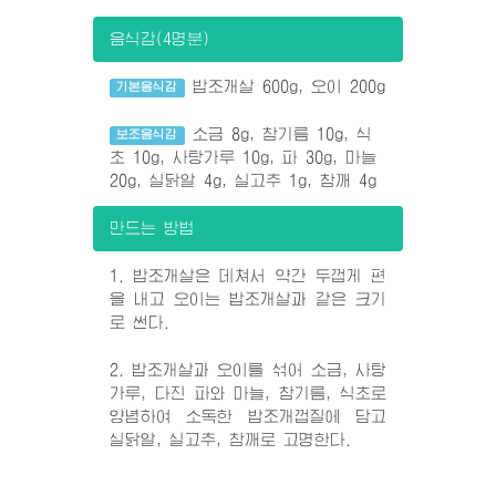
음식감(4명분)
밥조개살 600g, 오이 200g
기본음식감
소금 8g, 참기름 10g, 식
보조음식감
초 10g, 사탕가루 10g, 파 30g, 마늘
20g, 실닭알 4g, 실고추 1g, 참깨 4g
만드는 방법
1. 밥조개살은 데쳐서 약간 두껍게 편
을 내고 오이는 밥조개살과 같은 크기
로 썬다.
2. 밥조개살과 오이를 섞어 소금, 사탕
가루, 다진 파와 마늘, 참기름, 식초로
양념하여 소독한 밥조개껍질에 담고
실닭알, 실고추, 참깨로 고명한다.