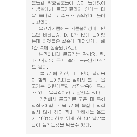
분들과 약효성분들이 많이 들어있어
식생활에서 물고기료리의 인기는 더
욱 높아져 그 수요가 끊임없이 늘어
나고있다.
물고기기름에는 기름풀림성비타민
들인 비타민A, D, E가 많이 들어있
는데 이것들은 살속에 퍼져있거나 애
(간)속에 집중되여있다.
뿐만아니라 물고기는 칼시움, 린,
마그네시움 등의 좋은 공급원천으로
도 된다.
물고기에 리진, 비타민D, 칼시움
이 함께 들어있다는 점에서 볼 때 물
고기는 어린이들의 성장발육에 특효
가 있는 음식감이라고 말할수 있다.
가정에서 물고기를 구울 때 특히
직접구이할 때 물고기에 불길이 직접
닿지 않게 해야 하며 가해지는 온도
가 400℃이하로 되게 하여야 발암물
질이 생기는것을 막을수 있다.