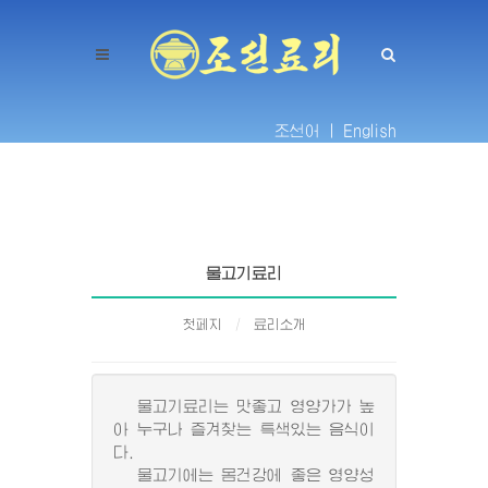
조선어 |
English
물고기료리
첫페지
료리소개
물고기료리는 맛좋고 영양가가 높
아 누구나 즐겨찾는 특색있는 음식이
다.
물고기에는 몸건강에 좋은 영양성