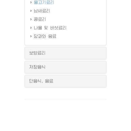
물고기료리
남새료리
콩료리
나물 및 버섯료리
당과와 음료
보양료리
저장음식
단음식, 음료