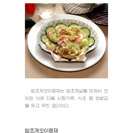
밥조개오이랭채는 밥조개살을 데쳐서 오
이와 섞은 다음 사탕가루, 식초 등 양념감
을 두고 무친 료리이다.
밥조개오이랭채