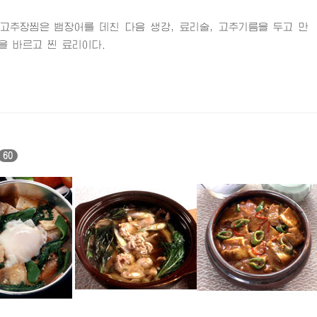
장찜은 뱀장어를 데친 다음 생강, 료리술, 고추기름을 두고 만
을 바르고 찐 료리이다.
60