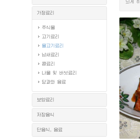
되게 
가정료리
주식물
고기료리
물고기료리
남새료리
콩료리
나물 및 버섯료리
당과와 음료
보양료리
저장음식
단음식, 음료