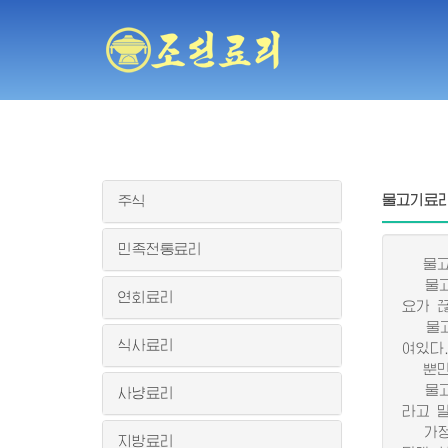
물고기료
주식
민족전통료리
물고기
물고기
연회료리
요가 
물고기
식사료리
여있다
뿐만아
물고기
사냥료리
라고 
가정에
지방료리