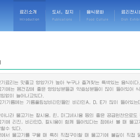
료리소개
도서, 잡지
음식문화
료리전시
Introduction
Publications
Food Culture
Dish Exhibi
리
료리는 맛좋고 영양가가 높아 누구나 즐겨찾는 특색있는 음식이다
에는 몸건강에 좋은 영양성분들과 약효성분들이 많이 들어있어 식
끊임없이 늘어나고있다.
기름에는 기름풀림성비타민들인 비타민A, D, E가 많이 들어있는데
.
니라 물고기는 칼시움, 린, 마그네시움 등의 좋은 공급원천으로도 
에 리진, 비타민D, 칼시움이 함께 들어있다는 점에서 볼 때 물고
말할수 있다.
서 물고기를 구울 때 특히 직접구이할 때 물고기에 불길이 직접 닿