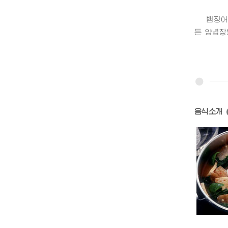
뱀장어고추
든 양념장
음식소개