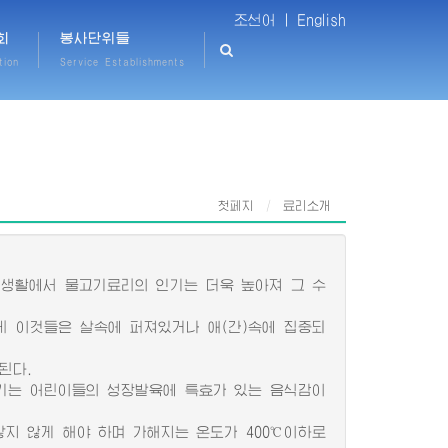
조선어 |
English
회
봉사단위들
tion
Service Establishments
첫페지
료리소개
.
생활에서 물고기료리의 인기는 더욱 높아져 그 수
 이것들은 살속에 퍼져있거나 애(간)속에 집중되
된다.
기는 어린이들의 성장발육에 특효가 있는 음식감이
지 않게 해야 하며 가해지는 온도가 400℃이하로