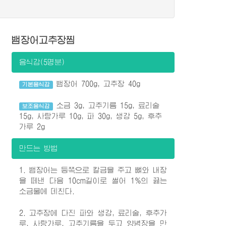
뱀장어고추장찜
음식감(5명분)
뱀장어 700g, 고추장 40g
기본음식감
소금 3g, 고추기름 15g, 료리술
보조음식감
15g, 사탕가루 10g, 파 30g, 생강 5g, 후추
가루 2g
만드는 방법
1. 뱀장어는 등쪽으로 칼금을 주고 뼈와 내장
을 떼낸 다음 10cm길이로 썰어 1%의 끓는
소금물에 데친다.
2. 고추장에 다진 파와 생강, 료리술, 후추가
루, 사탕가루, 고추기름을 두고 양념장을 만