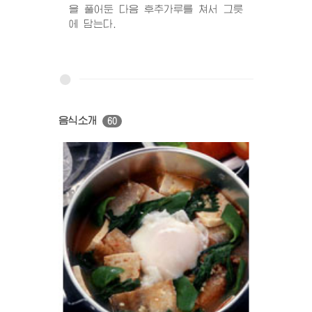
을 풀어둔 다음 후추가루를 쳐서 그릇
에 담는다.
음식소개
60