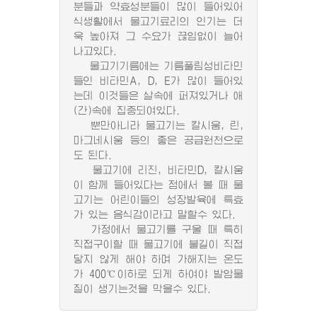
분들과 약효성분들이 많이 들어있어
식생활에서 물고기료리의 인기는 더
욱 높아져 그 수요가 끊임없이 늘어
나고있다.
물고기기름에는 기름풀림성비타민
들인 비타민A, D, E가 많이 들어있
는데 이것들은 살속에 퍼져있거나 애
(간)속에 집중되여있다.
뿐만아니라 물고기는 칼시움, 린,
마그네시움 등의 좋은 공급원천으로
도 된다.
물고기에 리진, 비타민D, 칼시움
이 함께 들어있다는 점에서 볼 때 물
고기는 어린이들의 성장발육에 특효
가 있는 음식감이라고 말할수 있다.
가정에서 물고기를 구울 때 특히
직접구이할 때 물고기에 불길이 직접
닿지 않게 해야 하며 가해지는 온도
가 400℃이하로 되게 하여야 발암물
질이 생기는것을 막을수 있다.