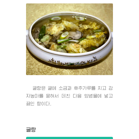
굴탕은 굴에 소금과 후추가루를 치고 감
자농마를 묻혀서 데친 다음 양념물에 넣고
끓인 탕이다.
굴탕