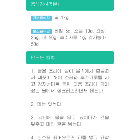
음식감(4명분)
굴 1kg
기본음식감
닭알 5g, 소금 10g, 간장
보조음식감
25g, 파 50g, 후추가루 1g, 감자농마
50g
만드는 방법
1. 굴은 조리에 담아 물속에서 흔들면
서 깨끗이 씻어 소금과 후추가루를 치
고 감자농마를 묻힌 다음 조리에 담아
끓는 물에서 헝크러뜨리면서 데친다.
2. 파는 엇썬다.
3. 남비에 물을 담고 끓이다가 간을
맞추고 데친 굴을 넣는다.
4. 한소끔 끓어오르면 파를 넣고 닭알