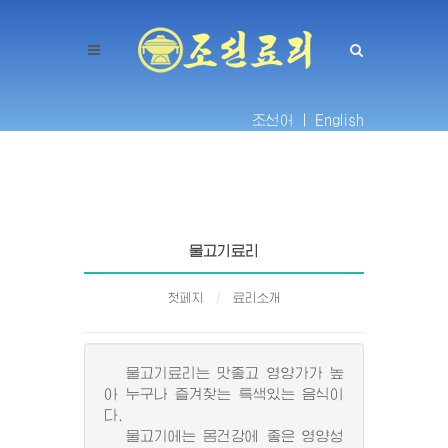
조선어 |
English
물고기료리
첫페지
료리소개
물고기료리는 맛좋고 영양가가 높
아 누구나 즐겨찾는 특색있는 음식이
다.
물고기에는 몸건강에 좋은 영양성