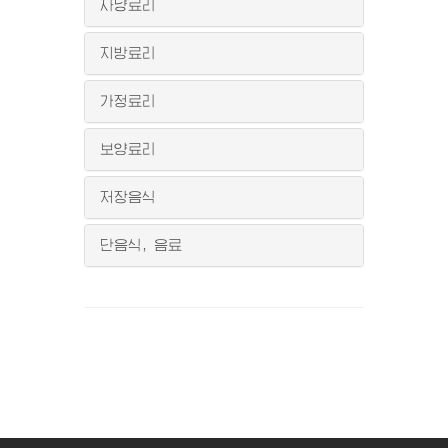
사냥료리
지방료리
가정료리
보양료리
저장음식
단음식, 음료