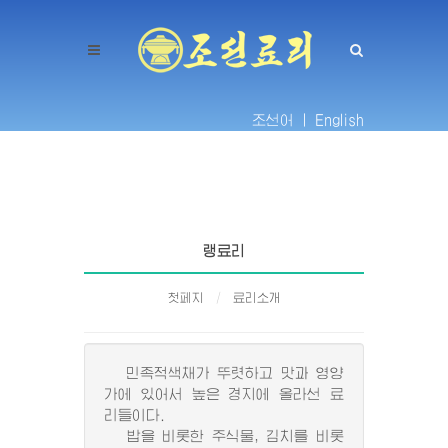
조선어 |
English
랭료리
첫페지
료리소개
민족적색채가 뚜렷하고 맛과 영양
가에 있어서 높은 경지에 올라선 료
리들이다.
밥을 비롯한 주식물, 김치를 비롯