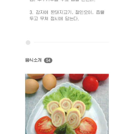
3. 감자에 짠돼지고기, 절인오이, 즙을
두고 무쳐 접시에 담는다.
음식소개
54