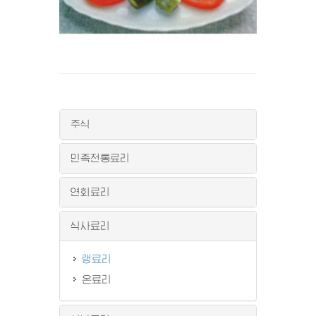
주식
민족전통료리
연회료리
식사료리
랭료리
온료리