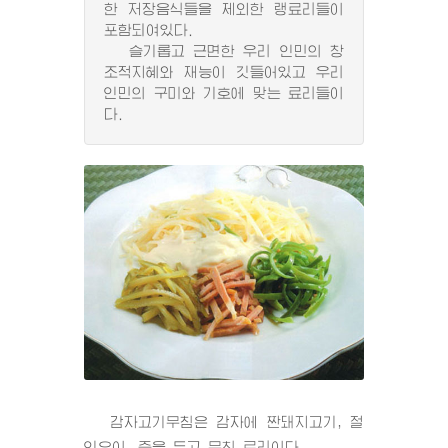
한 저장음식들을 제외한 랭료리들이
포함되여있다.
슬기롭고 근면한 우리 인민의 창
조적지혜와 재능이 깃들어있고 우리
인민의 구미와 기호에 맞는 료리들이
다.
감자고기무침은 감자에 짠돼지고기, 절
인오이, 즙을 두고 무친 료리이다.