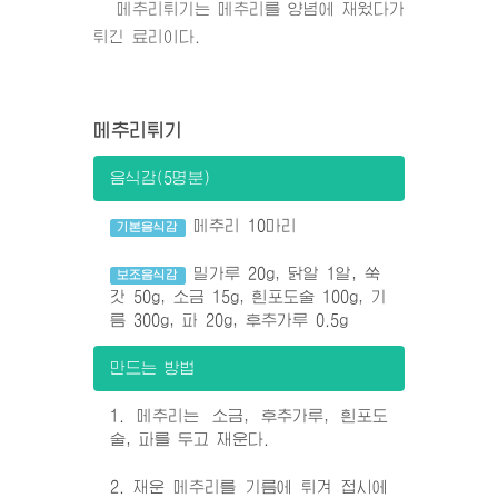
메추리튀기는 메추리를 양념에 재웠다가
튀긴 료리이다.
메추리튀기
음식감(5명분)
메추리 10마리
기본음식감
밀가루 20g, 닭알 1알, 쑥
보조음식감
갓 50g, 소금 15g, 흰포도술 100g, 기
름 300g, 파 20g, 후추가루 0.5g
만드는 방법
1. 메추리는 소금, 후추가루, 흰포도
술, 파를 두고 재운다.
2. 재운 메추리를 기름에 튀겨 접시에