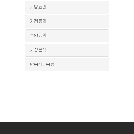
지방료리
가정료리
보양료리
저장음식
단음식, 음료