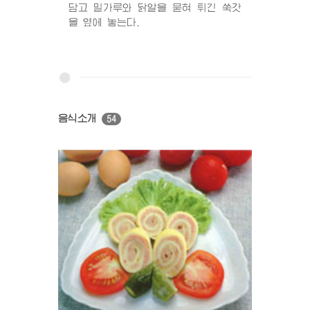
담고 밀가루와 닭알을 묻혀 튀긴 쑥갓
을 옆에 놓는다.
음식소개
54