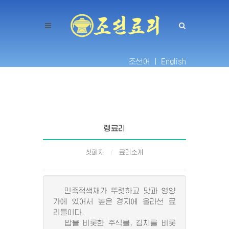
조선어 |
English
랭료리
첫페지
료리소개
민족적색채가 뚜렷하고 맛과 영양
가에 있어서 높은 경지에 올라선 료
리들이다.
밥을 비롯한 주식물, 김치를 비롯