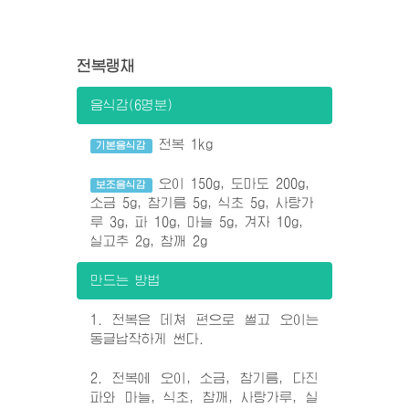
전복랭채
음식감(6명분)
전복 1kg
기본음식감
오이 150g, 도마도 200g,
보조음식감
소금 5g, 참기름 5g, 식초 5g, 사탕가
루 3g, 파 10g, 마늘 5g, 겨자 10g,
실고추 2g, 참깨 2g
만드는 방법
1. 전복은 데쳐 편으로 썰고 오이는
동글납작하게 썬다.
2. 전복에 오이, 소금, 참기름, 다진
파와 마늘, 식초, 참깨, 사탕가루, 실