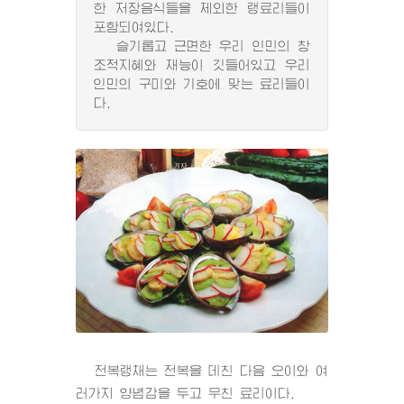
한 저장음식들을 제외한 랭료리들이
포함되여있다.
슬기롭고 근면한 우리 인민의 창
조적지혜와 재능이 깃들어있고 우리
인민의 구미와 기호에 맞는 료리들이
다.
전복랭채는 전복을 데친 다음 오이와 여
러가지 양념감을 두고 무친 료리이다.