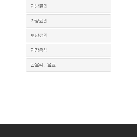
지방료리
가정료리
보양료리
저장음식
단음식, 음료