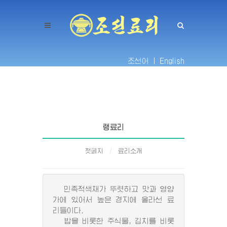
조선어 |
English
랭료리
첫페지
료리소개
민족적색채가 뚜렷하고 맛과 영양
가에 있어서 높은 경지에 올라선 료
리들이다.
밥을 비롯한 주식물, 김치를 비롯