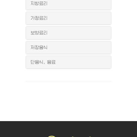
지방료리
가정료리
보양료리
저장음식
단음식, 음료