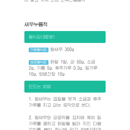
새우누름적
음식감(3명분)
왕새우 300g
기본음식감
닭알 1알, 파 50g, 소금
보조음식감
2g, 기름 5g, 후추가루 0.3g, 밀가루
10g, 양념간장 10g
만드는 방법
1. 왕새우는 껍질을 벗겨 소금과 후추
가루를 치고 파는 토막으로 썬다.
2. 왕새우와 파토막을 꼬치에 꿰여 밀
가루를 묻히고 닭알을 발라 지진 다음
꼬치를 뽑아 접시에 담고 양념간장과