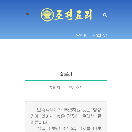
조선어 |
English
랭료리
첫페지
료리소개
민족적색채가 뚜렷하고 맛과 영양
가에 있어서 높은 경지에 올라선 료
리들이다.
밥을 비롯한 주식물, 김치를 비롯