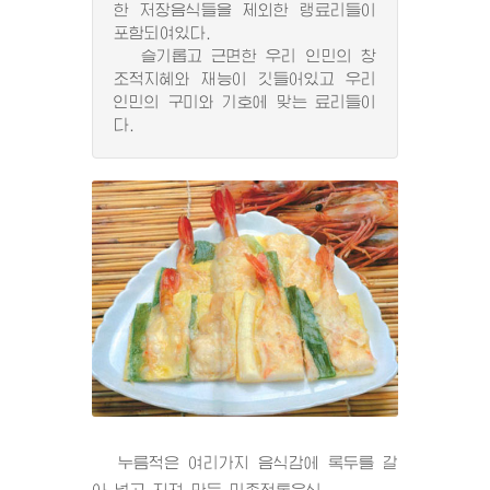
한 저장음식들을 제외한 랭료리들이
포함되여있다.
슬기롭고 근면한 우리 인민의 창
조적지혜와 재능이 깃들어있고 우리
인민의 구미와 기호에 맞는 료리들이
다.
누름적은 여리가지 음식감에 록두를 갈
아 넣고 지져 만든 민족전통음식