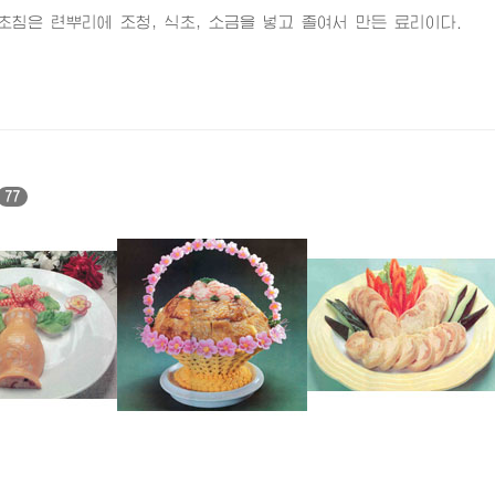
은 련뿌리에 조청, 식초, 소금을 넣고 졸여서 만든 료리이다.
77
즙랭묵
닭구이
찬닭고기찜