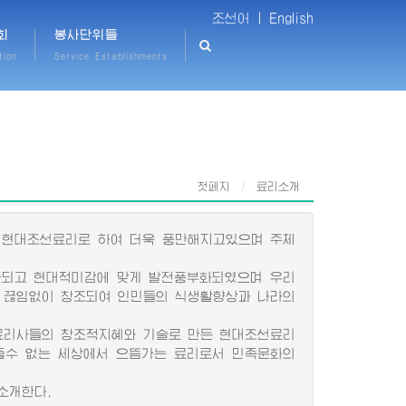
조선어 |
English
회
봉사단위들
tion
Service Establishments
첫페지
료리소개
 현대조선료리로 하여 더욱 풍만해지고있으며 주체
되고 현대적미감에 맞게 발전풍부화되였으며 우리
 끊임없이 창조되여 인민들의 식생활향상과 나라의
료리사들의 창조적지혜와 기술로 만든 현대조선료리
줄수 없는 세상에서 으뜸가는 료리로서 민족문화의
소개한다.