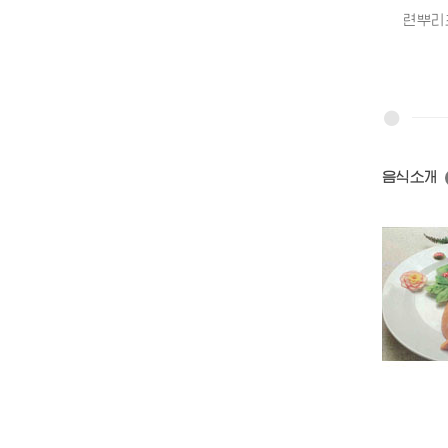
련뿌리초침
음식소개
오리고기쌈
닭고기깨