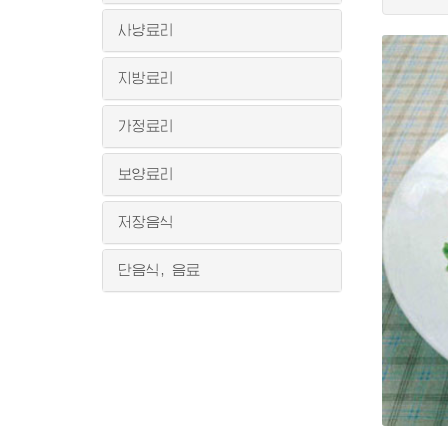
사냥료리
지방료리
가정료리
보양료리
저장음식
단음식, 음료