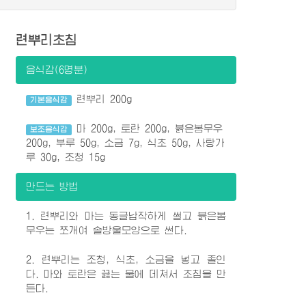
련뿌리초침
음식감(6명분)
련뿌리 200g
기본음식감
마 200g, 토란 200g, 붉은봄무우
보조음식감
200g, 부루 50g, 소금 7g, 식초 50g, 사탕가
루 30g, 조청 15g
만드는 방법
1. 련뿌리와 마는 동글납작하게 썰고 붉은봄
무우는 쪼개여 솔방울모양으로 썬다.
2. 련뿌리는 조청, 식초, 소금을 넣고 졸인
다. 마와 토란은 끓는 물에 데쳐서 초침을 만
든다.