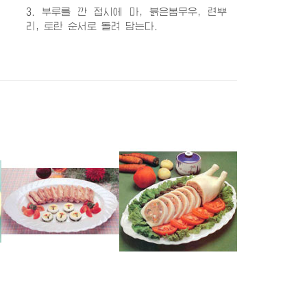
3. 부루를 깐 접시에 마, 붉은봄무우, 련뿌
리, 토란 순서로 돌려 담는다.
닭고기쌈
오리고기흰랭묵
게사니졸임