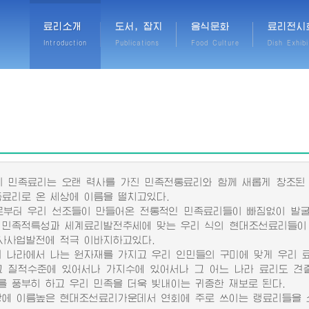
료리소개
도서, 잡지
음식문화
료리전시
Introduction
Publications
Food Culture
Dish Exhibi
민족료리는 오랜 력사를 가진 민족전통료리와 함께 새롭게 창조된
족료리로 온 세상에 이름을 떨치고있다.
터 우리 선조들이 만들어온 전통적인 민족료리들이 빠짐없이 발굴
 민족적특성과 세계료리발전추세에 맞는 우리 식의 현대조선료리들이
사사업발전에 적극 이바지하고있다.
나라에서 나는 원자재를 가지고 우리 인민들의 구미에 맞게 우리 
그 질적수준에 있어서나 가지수에 있어서나 그 어느 나라 료리도 견
를 풍부히 하고 우리 민족을 더욱 빛내이는 귀중한 재보로 된다.
 이름높은 현대조선료리가운데서 연회에 주로 쓰이는 랭료리들을 