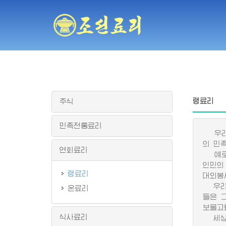
랭료리
주식
민족전통료리
우리 
의 민
연회료리
예로부
인민의
랭료리
대외봉
우리 
온료리
들은 
보물고
식사료리
세상에