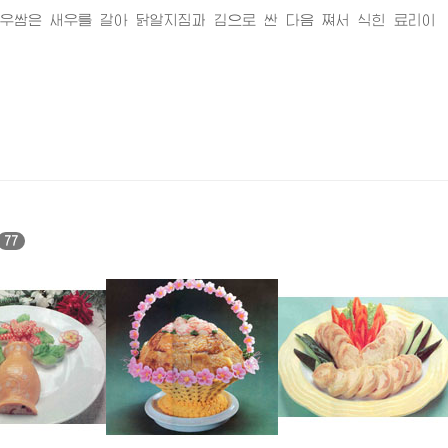
쌈은 새우를 갈아 닭알지짐과 김으로 싼 다음 쪄서 식힌 료리이
77