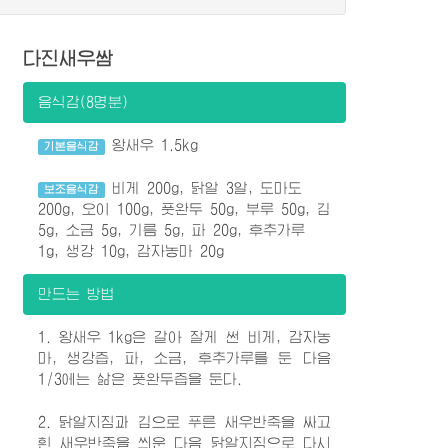
다진새우쌈
음식감(8명분)
왕새우 1.5kg
기본음식감
비게 200g, 닭알 3알, 도마도
보조음식감
200g, 오이 100g, 풋완두 50g, 부루 50g, 김
5g, 소금 5g, 기름 5g, 파 20g, 후추가루
1g, 생강 10g, 감자농마 20g
만드는 방법
1. 왕새우 1kg은 갈아 잘게 썬 비게, 감자농
마, 생강즙, 파, 소금, 후추가루를 둔 다음
1/3에는 삶은 풋완두즙을 둔다.
2. 닭알지짐과 김으로 푸른 새우반죽을 싸고
흰 새우반죽을 씌운 다음 닭알지짐으로 다시