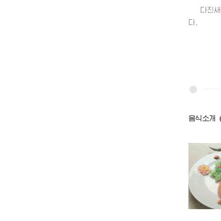
다진새우
다.
음식소개