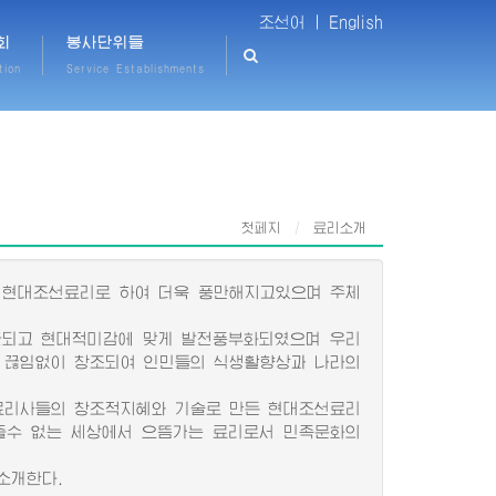
조선어 |
English
회
봉사단위들
tion
Service Establishments
첫페지
료리소개
 현대조선료리로 하여 더욱 풍만해지고있으며 주체
되고 현대적미감에 맞게 발전풍부화되였으며 우리
 끊임없이 창조되여 인민들의 식생활향상과 나라의
료리사들의 창조적지혜와 기술로 만든 현대조선료리
줄수 없는 세상에서 으뜸가는 료리로서 민족문화의
소개한다.