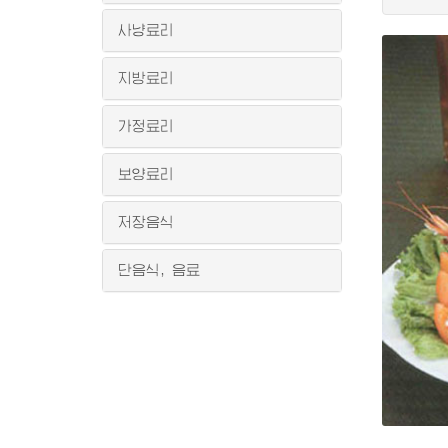
사냥료리
지방료리
가정료리
보양료리
저장음식
단음식, 음료