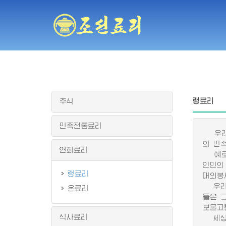
랭료리
주식
민족전통료리
우리 
의 민
연회료리
예로부
인민의
랭료리
대외봉
우리 
온료리
들은 
보물고
식사료리
세상에