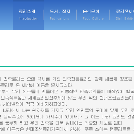
료리소개
도서, 잡지
음식문화
료리전시
Introduction
Publications
Food Culture
Dish Exhibi
민족료리는 오랜 력사를 가진 민족전통료리와 함께 새롭게 창조된
족료리로 온 세상에 이름을 떨치고있다.
터 우리 선조들이 만들어온 전통적인 민족료리들이 빠짐없이 발굴
 민족적특성과 세계료리발전추세에 맞는 우리 식의 현대조선료리들이
사사업발전에 적극 이바지하고있다.
나라에서 나는 원자재를 가지고 우리 인민들의 구미에 맞게 우리 
그 질적수준에 있어서나 가지수에 있어서나 그 어느 나라 료리도 견
를 풍부히 하고 우리 민족을 더욱 빛내이는 귀중한 재보로 된다.
 이름높은 현대조선료리가운데서 연회에 주로 쓰이는 랭료리들을 