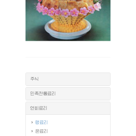
주식
민족전통료리
연회료리
랭료리
온료리