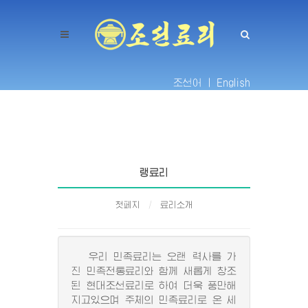
조선어 |
English
랭료리
첫페지
료리소개
우리 민족료리는 오랜 력사를 가
진 민족전통료리와 함께 새롭게 창조
된 현대조선료리로 하여 더욱 풍만해
지고있으며 주체의 민족료리로 온 세