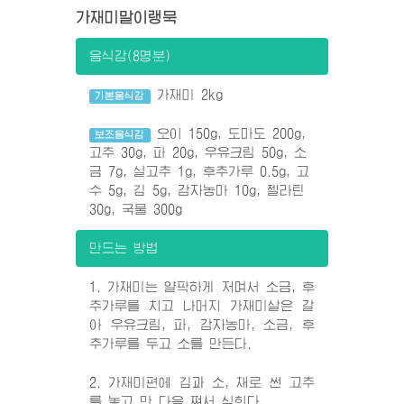
가재미말이랭묵
음식감(8명분)
가재미 2kg
기본음식감
오이 150g, 도마도 200g,
보조음식감
고추 30g, 파 20g, 우유크림 50g, 소
금 7g, 실고추 1g, 후추가루 0.5g, 고
수 5g, 김 5g, 감자농마 10g, 젤라틴
30g, 국물 300g
만드는 방법
1. 가재미는 얄팍하게 저며서 소금, 후
추가루를 치고 나머지 가재미살은 갈
아 우유크림, 파, 감자농마, 소금, 후
추가루를 두고 소를 만든다.
2. 가재미편에 김과 소, 채로 썬 고추
를 놓고 만 다음 쪄서 식힌다.