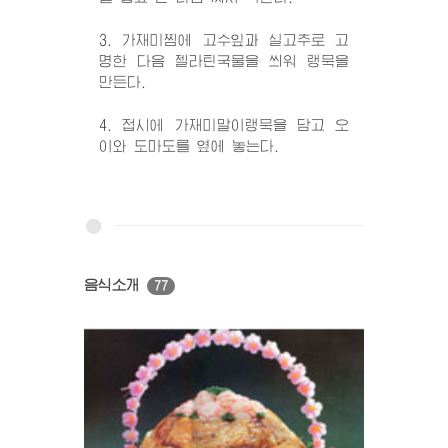
3. 가재미찜에 고수잎과 실고추로 고
명한 다음 젤라틴국물을 씌워 랭묵을
만든다.
4. 접시에 가재미말이랭묵을 담고 오
이와 도마도를 옆에 놓는다.
음식소개
77