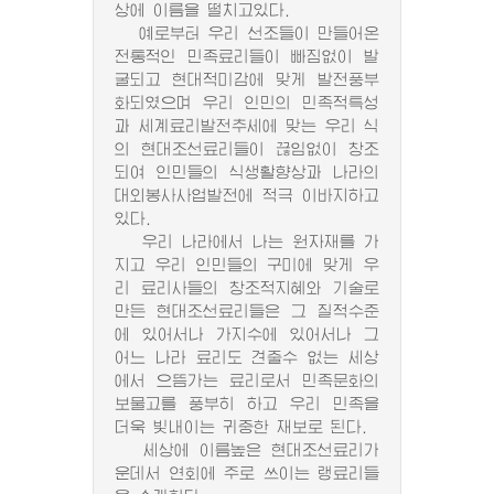
상에 이름을 떨치고있다.
예로부터 우리 선조들이 만들어온
전통적인 민족료리들이 빠짐없이 발
굴되고 현대적미감에 맞게 발전풍부
화되였으며 우리 인민의 민족적특성
과 세계료리발전추세에 맞는 우리 식
의 현대조선료리들이 끊임없이 창조
되여 인민들의 식생활향상과 나라의
대외봉사사업발전에 적극 이바지하고
있다.
우리 나라에서 나는 원자재를 가
지고 우리 인민들의 구미에 맞게 우
리 료리사들의 창조적지혜와 기술로
만든 현대조선료리들은 그 질적수준
에 있어서나 가지수에 있어서나 그
어느 나라 료리도 견줄수 없는 세상
에서 으뜸가는 료리로서 민족문화의
보물고를 풍부히 하고 우리 민족을
더욱 빛내이는 귀중한 재보로 된다.
세상에 이름높은 현대조선료리가
운데서 연회에 주로 쓰이는 랭료리들