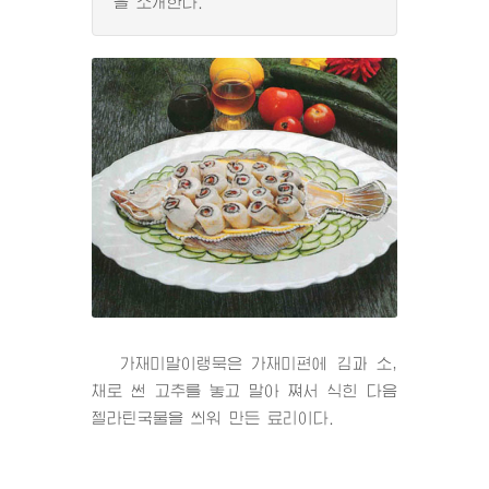
을 소개한다.
가재미말이랭묵은 가재미편에 김과 소,
채로 썬 고추를 놓고 말아 쪄서 식힌 다음
젤라틴국물을 씌워 만든 료리이다.