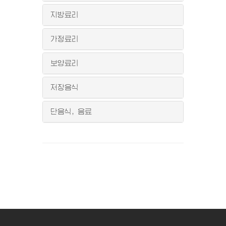
지방료리
가정료리
보양료리
저장음식
단음식, 음료