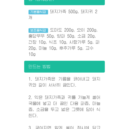
돼지가죽 500g, 돼지귀 2
기본음식감
개
도마도 200g, 오이 200g,
보조음식감
홍당무우 50g, 양파 50g, 소금 20g,
간장 10g, 식초 10g, 사탕가루 5g, 파
20g, 마늘 10g, 후추가루 5g, 고수
10g
만드는 방법
1. 돼지가죽은 기름을 긁어내고 돼지
귀와 같이 서서히 끓인다.
2. 익은 돼지가죽과 귀를 가늘게 썰어
국물에 넣고 더 끓인 다음 파즙, 마늘
즙, 소금을 두고 넓은 그릇에 담아 식
힌다.
3. 굳어지면 얇게 썰어 접시에 담고