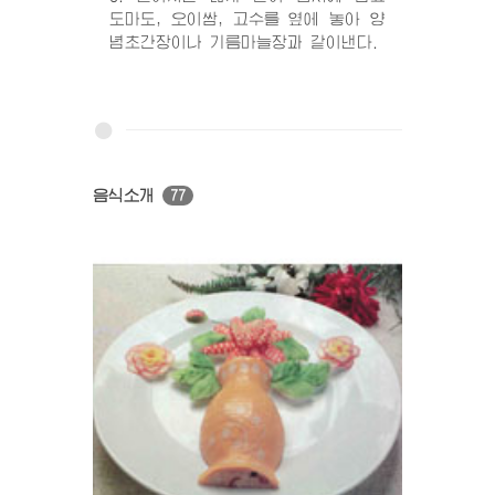
도마도, 오이쌈, 고수를 옆에 놓아 양
념초간장이나 기름마늘장과 같이낸다.
음식소개
77