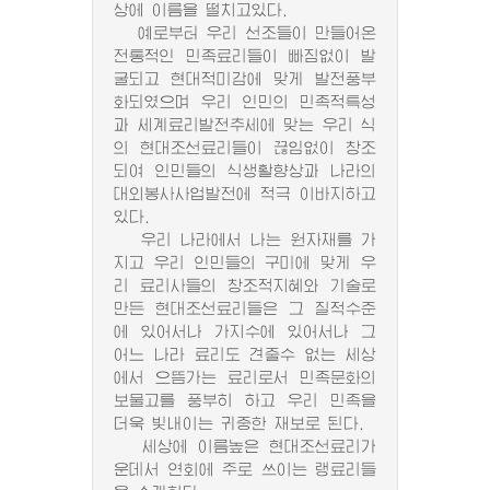
상에 이름을 떨치고있다.
예로부터 우리 선조들이 만들어온
전통적인 민족료리들이 빠짐없이 발
굴되고 현대적미감에 맞게 발전풍부
화되였으며 우리 인민의 민족적특성
과 세계료리발전추세에 맞는 우리 식
의 현대조선료리들이 끊임없이 창조
되여 인민들의 식생활향상과 나라의
대외봉사사업발전에 적극 이바지하고
있다.
우리 나라에서 나는 원자재를 가
지고 우리 인민들의 구미에 맞게 우
리 료리사들의 창조적지혜와 기술로
만든 현대조선료리들은 그 질적수준
에 있어서나 가지수에 있어서나 그
어느 나라 료리도 견줄수 없는 세상
에서 으뜸가는 료리로서 민족문화의
보물고를 풍부히 하고 우리 민족을
더욱 빛내이는 귀중한 재보로 된다.
세상에 이름높은 현대조선료리가
운데서 연회에 주로 쓰이는 랭료리들