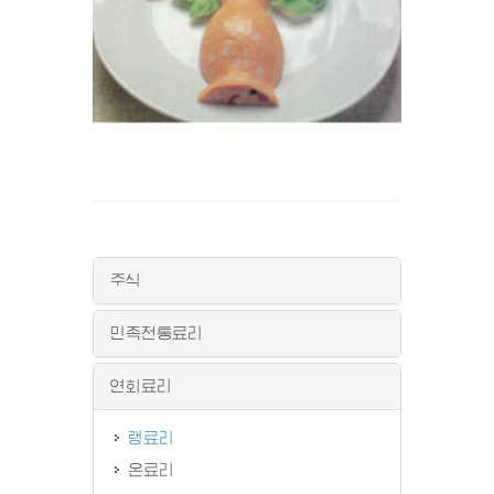
주식
민족전통료리
연회료리
랭료리
온료리