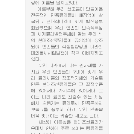
상에 이름을 떨치고있다.
예로부터 우리 선조들이 만들어온
전통적인 민족료리들이 빠짐없이 발
굴되고 현대적미감에 맞게 발전풍부
화되였으며 우리 인민의 민족적특성
과 세계료리발전추세에 맞는 우리 식
의 현대조선료리들이 끊임없이 창조
되여 인민들의 식생활향상과 나라의
대외봉사사업발전에 적극 이바지하고
있다.
우리 나라에서 나는 원자재를 가
지고 우리 인민들의 구미에 맞게 우
리 료리사들의 창조적지혜와 기술로
만든 현대조선료리들은 그 질적수준
에 있어서나 가지수에 있어서나 그
어느 나라 료리도 견줄수 없는 세상
에서 으뜸가는 료리로서 민족문화의
보물고를 풍부히 하고 우리 민족을
더욱 빛내이는 귀중한 재보로 된다.
세상에 이름높은 현대조선료리가
운데서 연회에 주로 쓰이는 랭료리들