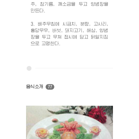
추, 참기름, 깨소금을 두고 양념장을
만든다.
3. 배추무침에 시금치, 분탕, 고사리,
홍당무우, 버섯, 돼지고기, 해삼, 양념
장을 두고 무쳐 접시에 담고 닭알지짐
으로 고명한다.
음식소개
77