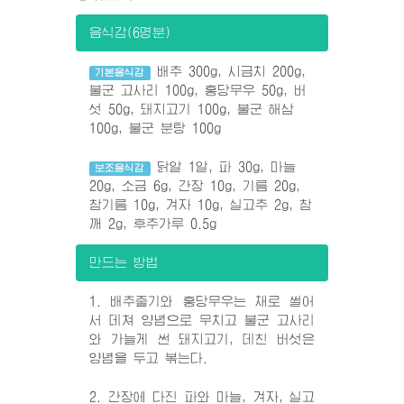
음식감(6명분)
배추 300g, 시금치 200g,
기본음식감
불군 고사리 100g, 홍당무우 50g, 버
섯 50g, 돼지고기 100g, 불군 해삼
100g, 불군 분탕 100g
닭알 1알, 파 30g, 마늘
보조음식감
20g, 소금 6g, 간장 10g, 기름 20g,
참기름 10g, 겨자 10g, 실고추 2g, 참
깨 2g, 후추가루 0.5g
만드는 방법
1. 배추줄기와 홍당무우는 채로 썰어
서 데쳐 양념으로 무치고 불군 고사리
와 가늘게 썬 돼지고기, 데친 버섯은
양념을 두고 볶는다.
2. 간장에 다진 파와 마늘, 겨자, 실고