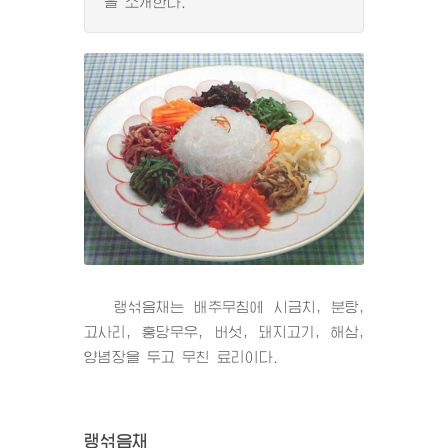
을 소개한다.
랭섞음채는 배추무침에 시금치, 분탕,
고사리, 홍당무우, 버섯, 돼지고기, 해삼,
양념장을 두고 무친 료리이다.
랭섞음채