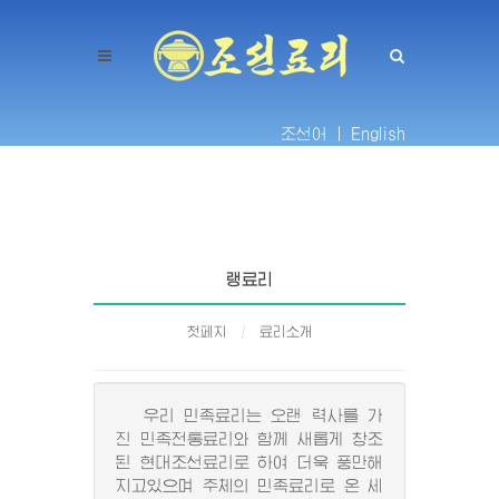
조선어 |
English
랭료리
첫페지
료리소개
우리 민족료리는 오랜 력사를 가
진 민족전통료리와 함께 새롭게 창조
된 현대조선료리로 하여 더욱 풍만해
지고있으며 주체의 민족료리로 온 세