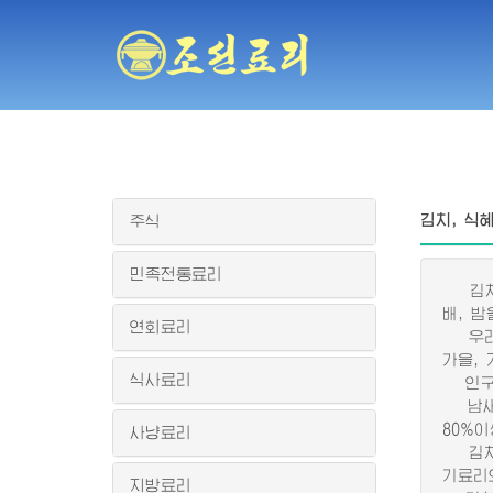
김치, 식
주식
민족전통료리
김치는
배, 
연회료리
우리 
가을,
식사료리
인구 한
남새생
80%
사냥료리
김치는
기료리
지방료리