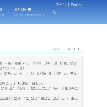
조선어 |
English
회
봉사단위들
tion
Service Establishments
첫페지
료리소개
 기본재료로 하고 거기에 고추, 파, 마늘, 생강,
족음식의 하나이다.
람이라면 누구나 다 김치를 좋아하며 봄, 여름,
는 0.2~0.3kg에 달한다.
이상이 김치가공에 리용되고있으며 특히 가을배추는
으로서 함께 먹는 산성식료품인 밥과 고기, 물고