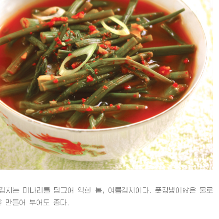
는 미나리를 담그어 익힌 봄, 여름김치이다. 풋강냉이삶은 물로
 만들어 부어도 좋다.