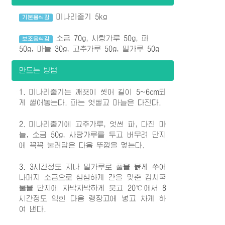
미나리줄기 5kg
기본음식감
소금 70g, 사탕가루 50g, 파
보조음식감
50g, 마늘 30g, 고추가루 50g, 밀가루 50g
만드는 방법
1. 미나리줄기는 깨끗이 씻어 길이 5~6cm되
게 썰어놓는다. 파는 엇썰고 마늘은 다진다.
2. 미나리줄기에 고추가루, 엇썬 파, 다진 마
늘, 소금 50g, 사탕가루를 두고 버무려 단지
에 꼭꼭 눌러담은 다음 뚜껑을 덮는다.
3. 3시간정도 지나 밀가루로 풀을 묽게 쑤어
나머지 소금으로 삼삼하게 간을 맞춘 김치국
물을 단지에 자박자박하게 붓고 20℃에서 8
시간정도 익힌 다음 랭장고에 넣고 차게 하
여 낸다.