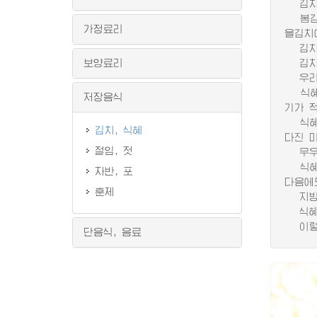
김치는
봄김치
가정료리
을김치
김치를
보양료리
김치에
우리 
식혜는
저장음식
기가 
식혜는
김치, 식혜
다진 마
절임, 젓
무우는
식혜를
자반, 포
다음에
훈제
지방에
식혜의
이렇게
단음식, 음료