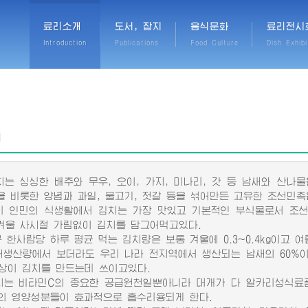
료리소개
도서, 잡지
음식문화
료리전시
Introduction
Publications
Food Culture
Dish Exhibi
혜
 싱싱한 배추와 무우, 오이, 가지, 미나리, 갓 등 남새와 산나물을
밤을 비롯한 양념과 과일, 물고기, 젓갈 등을 섞어만든 고유한 조선민
인민의 식생활에서 김치는 가장 맛있고 기본적인 부식물로서 조선사
 겨울 사시절 가림없이 김치를 담그어먹고있다.
사람당 하루 평균 먹는 김치량은 보통 겨울에 0.3~0.4kg이고 여름에
산량에서 보더라도 우리 나라 전지역에서 생산되는 남새의 60%
이상이 김치를 만드는데 쓰이고있다.
 비타민C의 중요한 공급원천일뿐아니라 대개가 다 알카리성식료품
의 영양성분들이 효과적으로 흡수리용되게 한다.