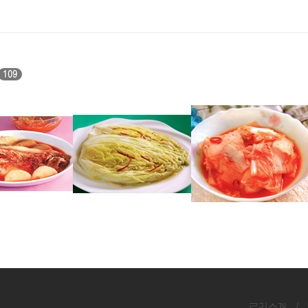
109
김치
백김치
석박김치(1)
료리소개
/