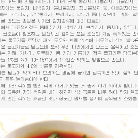
 어느 때 만들어먹는가에 따라 크게 봄김치, 여름김치, 가을김치, 
에는 풋김치, 나박김치, 돌나물김치, 참나물김치 등, 여름김치에는 
에는 배추김치, 무우통김치, 보쌈김치, 깍두기 등이 있으며 그밖에 열무
 만드는 방법은 시기와 김치종류에 따라 다르다.
서 대표적인것은 통배추김치, 석박김치, 보쌈김치, 동치미, 깍두기,
선조들이 창조하고 발전시킨 김치는 오늘 조선의 가장 특색있는 민
 물고기를 토막쳐 채친 무우와 함께 양념에 버무려서 삭힌 발효음식
적은 물고기들로 담그는데 오직 우리 나라에서만 만드는 음식이고 조
 명태, 가재미, 도루메기 등 기타 기름기가 적은 물고기로 담그는데 
늘 1%를 섞어 10~15℃에서 1주일간 익히는 방법으로 만든다.
 물고기와 4:6의 비률로 리용한다.
 담그어 익히거나 보관하는 과정에 공기와 접촉하면 맛이 심히 떨
도 꼭꼭 눌러놓아야 한다.
 따라 식혜를 빨리 삭게 하거나 맛을 더 좋게 하기 위하여 밥이나
 고유한 맛과 색갈을 내게 하자면 식혜국물을 너무 많이 잡지 말고
 만든 식혜는 새큼한 맛과 향긋한 냄새를 풍기며 음식물의 소화를 