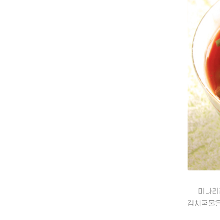
미나리김치
김치국물을