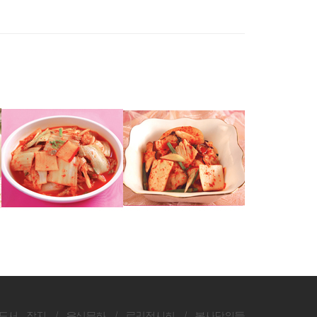
조개석박김치
문어석박김치
보쌈김치(1)
도서, 잡지
/
음식문화
/
료리전시회
/
봉사단위들