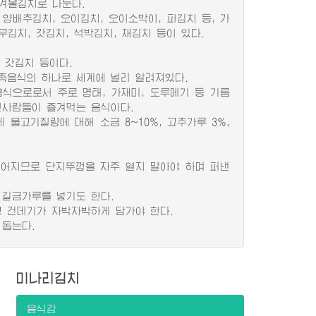
겨울김치로 나눈다.
양배추김치, 오이김치, 오이소박이, 파김치 등, 가
김치, 갓김치, 석박김치, 채김치 등이 있다.
 갓김치 등이다.
족음식의 하나로 세계에 널리 알려져있다.
으로로서 주로 명태, 가재미, 도루메기 등 기름
선사람들이 즐겨먹는 음식이다.
물고기질량에 대해 소금 8~10%, 고추가루 3%,
어지므로 단지뚜껑을 자주 열지 말아야 하며 퍼낸
 길금가루를 넣기도 한다.
 건데기가 자박자박하게 담가야 한다.
돕는다.
미나리김치
음식감