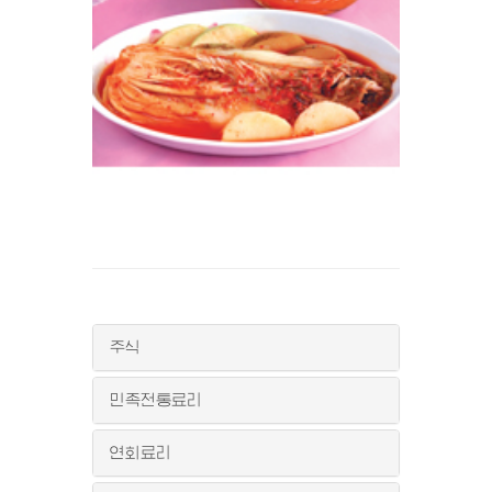
주식
민족전통료리
연회료리