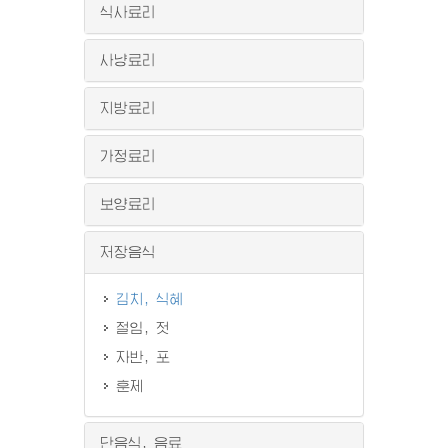
식사료리
사냥료리
지방료리
가정료리
보양료리
저장음식
김치, 식혜
절임, 젓
자반, 포
훈제
단음식, 음료