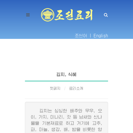
조선어 |
English
김치, 식혜
첫페지
료리소개
김치는 싱싱한 배추와 무우, 오
이, 가지, 미나리, 갓 등 남새와 산나
물을 기본재료로 하고 거기에 고추,
파, 마늘, 생강, 배, 밤을 비롯한 양