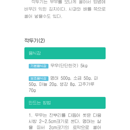
깍두기는 무우를 모나게 썰어서 양념에
버무려 익힌 김치이다. 사과와 배를 쪽으로
썰어 넣을수도 있다.
깍두기(2)
음식감
무우(단단한것) 5kg
기본음식감
명태 500g, 소금 50g, 파
보조음식감
50g, 마늘 20g, 생강 8g, 고추가루
70g
만드는 방법
1. 무우는 잔뿌리를 다듬어 씻은 다음
사방 2~2.5cm크기로 썬다. 명태는 살
을 떠서 2cm크기의 토막으로 썰어