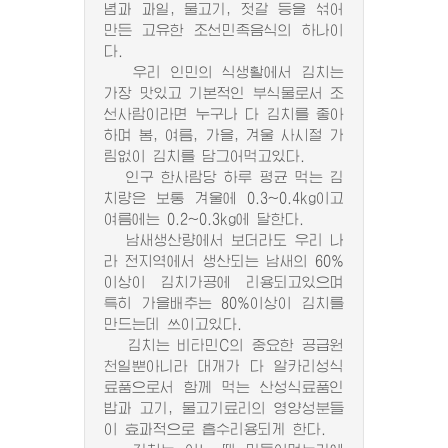
념과 과일, 물고기, 젓갈 등을 섞어
만든 고유한 조선민족음식의 하나이
다.
우리 인민의 식생활에서 김치는
가장 맛있고 기본적인 부식물로서 조
선사람이라면 누구나 다 김치를 좋아
하며 봄, 여름, 가을, 겨울 사시절 가
림없이 김치를 담그어먹고있다.
인구 한사람당 하루 평균 먹는 김
치량은 보통 겨울에 0.3~0.4kg이고
여름에는 0.2~0.3kg에 달한다.
남새생산량에서 보더라도 우리 나
라 전지역에서 생산되는 남새의 60%
이상이 김치가공에 리용되고있으며
특히 가을배추는 80%이상이 김치를
만드는데 쓰이고있다.
김치는 비타민C의 중요한 공급원
천일뿐아니라 대개가 다 알카리성식
료품으로서 함께 먹는 산성식료품인
밥과 고기, 물고기료리의 영양성분들
이 효과적으로 흡수리용되게 한다.