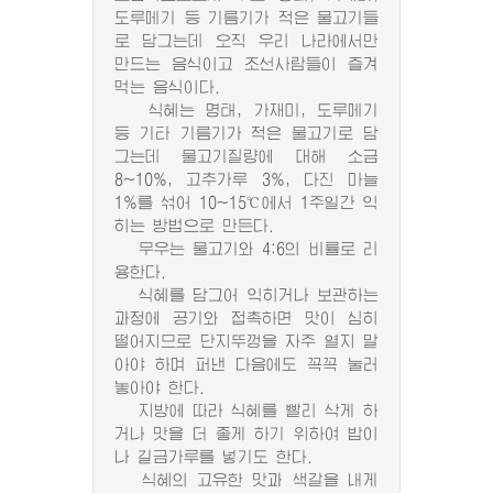
도루메기 등 기름기가 적은 물고기들
로 담그는데 오직 우리 나라에서만
만드는 음식이고 조선사람들이 즐겨
먹는 음식이다.
식혜는 명태, 가재미, 도루메기
등 기타 기름기가 적은 물고기로 담
그는데 물고기질량에 대해 소금
8~10%, 고추가루 3%, 다진 마늘
1%를 섞어 10~15℃에서 1주일간 익
히는 방법으로 만든다.
무우는 물고기와 4:6의 비률로 리
용한다.
식혜를 담그어 익히거나 보관하는
과정에 공기와 접촉하면 맛이 심히
떨어지므로 단지뚜껑을 자주 열지 말
아야 하며 퍼낸 다음에도 꼭꼭 눌러
놓아야 한다.
지방에 따라 식혜를 빨리 삭게 하
거나 맛을 더 좋게 하기 위하여 밥이
나 길금가루를 넣기도 한다.
식혜의 고유한 맛과 색갈을 내게