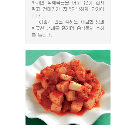
하자면 식혜국물을 너무 많이 잡지
말고 건데기가 자박자박하게 담가야
한다.
이렇게 만든 식혜는 새큼한 맛과
향긋한 냄새를 풍기며 음식물의 소화
를 돕는다.