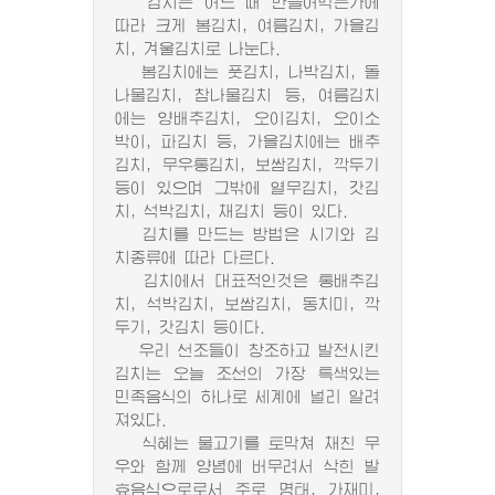
김치는 어느 때 만들어먹는가에
따라 크게 봄김치, 여름김치, 가을김
치, 겨울김치로 나눈다.
봄김치에는 풋김치, 나박김치, 돌
나물김치, 참나물김치 등, 여름김치
에는 양배추김치, 오이김치, 오이소
박이, 파김치 등, 가을김치에는 배추
김치, 무우통김치, 보쌈김치, 깍두기
등이 있으며 그밖에 열무김치, 갓김
치, 석박김치, 채김치 등이 있다.
김치를 만드는 방법은 시기와 김
치종류에 따라 다르다.
김치에서 대표적인것은 통배추김
치, 석박김치, 보쌈김치, 동치미, 깍
두기, 갓김치 등이다.
우리 선조들이 창조하고 발전시킨
김치는 오늘 조선의 가장 특색있는
민족음식의 하나로 세계에 널리 알려
져있다.
식혜는 물고기를 토막쳐 채친 무
우와 함께 양념에 버무려서 삭힌 발
효음식으로로서 주로 명태, 가재미,